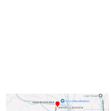
Velkommen til Njård
Sammen blir vi best!
Sørkedalsveien 106,
0378 Oslo
E-post: info@njaard.no
Telefon:
23 22 22 50
Organisasjonsnummer: 971435577
Her finner du oss