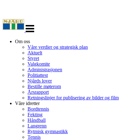
Veksle
navigasjon
Om oss
Våre verdier og strategisk plan
Aktuelt
Styret
Valgkomite
Administrasjonen
Politiattest
Njårds lover
Bestille møterom
Årsrapport
Retningslinjer for publisering av bilder og film
Våre idretter
Bordtennis
Fekting
Håndball
Langrenn
Rytmisk gymnastikk
Tennis