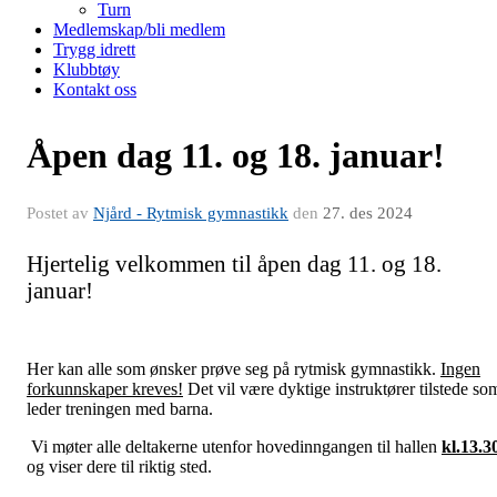
Turn
Medlemskap/bli medlem
Trygg idrett
Klubbtøy
Kontakt oss
Åpen dag 11. og 18. januar!
Postet av
Njård - Rytmisk gymnastikk
den
27. des 2024
Hjertelig velkommen til åpen dag 11. og 18.
januar!
Her kan alle som ønsker prøve seg på rytmisk gymnastikk.
Ingen
forkunnskaper kreves!
Det vil være dyktige instruktører tilstede so
leder treningen med barna.
Vi møter alle deltakerne utenfor hovedinngangen til hallen
kl.13.3
og viser dere til riktig sted.