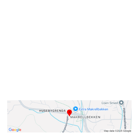
Velkommen til Njård
Sammen blir vi best!
Sørkedalsveien 106,
0378 Oslo
E-post: info@njaard.no
Telefon:
23 22 22 50
Organisasjonsnummer: 971435577
Her finner du oss