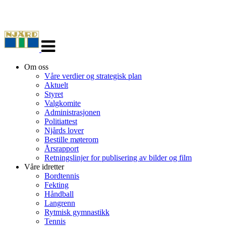
Veksle
navigasjon
Om oss
Våre verdier og strategisk plan
Aktuelt
Styret
Valgkomite
Administrasjonen
Politiattest
Njårds lover
Bestille møterom
Årsrapport
Retningslinjer for publisering av bilder og film
Våre idretter
Bordtennis
Fekting
Håndball
Langrenn
Rytmisk gymnastikk
Tennis