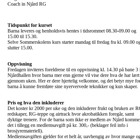
Coach in Njård RG
Tidspunkt for kurset
Barna leveres og henholdsvis hentes i tidsrommet 08.30-09.00 og
15.00 til 15.30.
Selve Sommerskolens kurs starter mandag til fredag fra kl. 09.00 o
slutter 15.00.
Oppvisning
Fredagen inviteres foreldrene til en oppvisning kl. 14.30 på bane 3 
Njårdhallen hvor barna mer enn gjerne vil vise dere hva de har lært
gjennom uken. Her er dere hjertelig velkomne, og det betyr mye fo
barna å kunne fremføre sine nyervervede teknikker og kun skaper.
Pris og hva den inkluderer
Det koster kr 2000 per uke og den inkluderer frukt og bruken av 
redskaper, RG-teppe og airtrack hvor akrobatikken foregår, samt
dyktige trenere. For de barna som ikke er medlem av Njård komme
det i tillegg en medlemsavgift på kr. 300,- (beklager feil info i
brosjyremateriell).
Medlemsavgiften gjelder for et helt år, uavhengig av hvor mange o