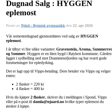
Dugnad Salg : HYGGEN
eplemost
Postet av
Njård - Rytmisk gymnastikk
den
22. apr 2026
Vår semesterdugnad gjennomføres ved salg av
HYGGEN
eplemost
.
I år tilbyr vi fire ulike varianter:
Gravenstein, Aroma, Summerre
og Sommer
. Hyggen er en liten bygd i Røyken kommune. Gården
ligger i sydhelling ned mot Drammensfjorden og har svært gode
forutsetninger for epledyrking.
Det er lagt opp til Vipps-betaling. Dere betaler via Vipps og velger
enten:
2 flasker = 220 kr
4 flasker = 400 kr
Hvis du kjøper
2 flasker
, skriver du i meldingen i Spond, Vipps
eller på e-post til
damla@njaard.no
hvilke typer eplemost du
ønsker å kjøpe.