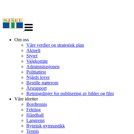
Veksle
navigasjon
Om oss
Våre verdier og strategisk plan
Aktuelt
Styret
Valgkomite
Administrasjonen
Politiattest
Njårds lover
Bestille møterom
Årsrapport
Retningslinjer for publisering av bilder og film
Våre idretter
Bordtennis
Fekting
Håndball
Langrenn
Rytmisk gymnastikk
Tennis