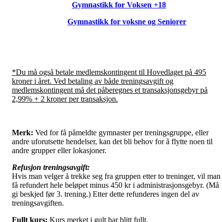
Gymnastikk for Voksen +18
Gymnastikk for voksne og Seniorer
*Du må også betale medlemskontingent til Hovedlaget på 495
kroner i året. Ved betaling av både treningsavgift og
medlemskontingent må det påberegnes et transaksjonsgebyr på
2,99% + 2 kroner per transaksjon.
Merk:
Ved for få påmeldte gymnaster per treningsgruppe, eller
andre uforutsette hendelser, kan det bli behov for å flytte noen til
andre grupper eller lokasjoner.
Refusjon treningsavgift:
Hvis man velger å trekke seg fra gruppen etter to treninger, vil man
få refundert hele beløpet minus 450 kr i administrasjonsgebyr. (Må
gi beskjed før 3. trening.) Etter dette refunderes ingen del av
treningsavgiften.
Fullt kurs:
Kurs merket i gult har blitt fullt.