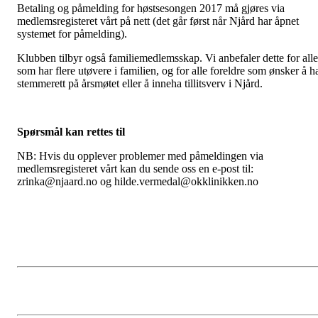
Betaling og påmelding for høstsesongen 2017 må gjøres via
medlemsregisteret vårt på nett (det går først når Njård har åpnet
systemet for påmelding).
Klubben tilbyr også familiemedlemsskap. Vi anbefaler dette for alle
som har flere utøvere i familien, og for alle foreldre som ønsker å h
stemmerett på årsmøtet eller å inneha tillitsverv i Njård.
Spørsmål kan rettes til
NB: Hvis du opplever problemer med påmeldingen via
medlemsregisteret vårt kan du sende oss en e-post til:
zrinka@njaard.no og hilde.vermedal@okklinikken.no