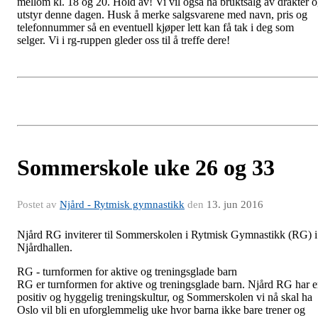
mellom kl. 18 og 20. Hold av! Vi vil også ha bruktsalg av drakter 
utstyr denne dagen. Husk å merke salgsvarene med navn, pris og
telefonnummer så en eventuell kjøper lett kan få tak i deg som
selger. Vi i rg-ruppen gleder oss til å treffe dere!
Sommerskole uke 26 og 33
Postet av
Njård - Rytmisk gymnastikk
den
13. jun 2016
Njård RG inviterer til Sommerskolen i Rytmisk Gymnastikk (RG) i
Njårdhallen.
RG - turnformen for aktive og treningsglade barn
RG er turnformen for aktive og treningsglade barn. Njård RG har 
positiv og hyggelig treningskultur, og Sommerskolen vi nå skal ha
Oslo vil bli en uforglemmelig uke hvor barna ikke bare trener og