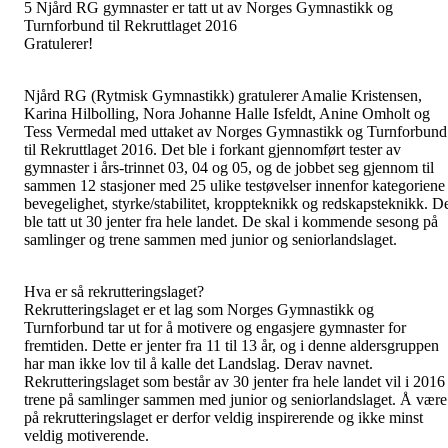
5 Njård RG gymnaster er tatt ut av Norges Gymnastikk og
Turnforbund til Rekruttlaget 2016
Gratulerer!
Njård RG (Rytmisk Gymnastikk) gratulerer Amalie Kristensen,
Karina Hilbolling, Nora Johanne Halle Isfeldt, Anine Omholt og
Tess Vermedal med uttaket av Norges Gymnastikk og Turnforbund
til Rekruttlaget 2016. Det ble i forkant gjennomført tester av
gymnaster i års-trinnet 03, 04 og 05, og de jobbet seg gjennom til
sammen 12 stasjoner med 25 ulike testøvelser innenfor kategoriene
bevegelighet, styrke/stabilitet, kroppteknikk og redskapsteknikk. D
ble tatt ut 30 jenter fra hele landet. De skal i kommende sesong på
samlinger og trene sammen med junior og seniorlandslaget.
Hva er så rekrutteringslaget?
Rekrutteringslaget er et lag som Norges Gymnastikk og
Turnforbund tar ut for å motivere og engasjere gymnaster for
fremtiden. Dette er jenter fra 11 til 13 år, og i denne aldersgruppen
har man ikke lov til å kalle det Landslag. Derav navnet.
Rekrutteringslaget som består av 30 jenter fra hele landet vil i 2016
trene på samlinger sammen med junior og seniorlandslaget. Å være
på rekrutteringslaget er derfor veldig inspirerende og ikke minst
veldig motiverende.