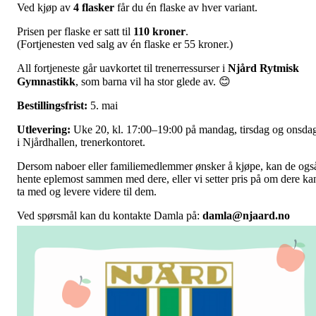
Ved kjøp av
4 flasker
får du én flaske av hver variant.
Prisen per flaske er satt til
110 kroner
.
(Fortjenesten ved salg av én flaske er 55 kroner.)
All fortjeneste går uavkortet til trenerressurser i
Njård Rytmisk
Gymnastikk
, som barna vil ha stor glede av. 😊
Bestillingsfrist:
5. mai
Utlevering:
Uke 20, kl. 17:00–19:00 på mandag, tirsdag og onsda
i Njårdhallen, trenerkontoret.
Dersom naboer eller familiemedlemmer ønsker å kjøpe, kan de ogs
hente eplemost sammen med dere, eller vi setter pris på om dere ka
ta med og levere videre til dem.
Ved spørsmål kan du kontakte Damla på:
damla@njaard.no