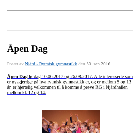
Åpen Dag
Postet av
Njård - Rytmisk gymnastikk
den
30. sep 2016
Åpen Dag
lørdag 10.06.2017 og 26.08.2017. Alle interesserte som
er nysgjerrige på hva rytmisk gymnastikk er, og er mellom 5 og 13
år, er hjertelig velkommen til å komme å prøve RG i Njårdhallen
mellom kl. 12 og 14.