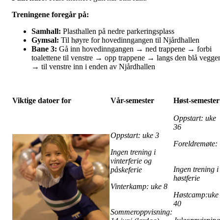
Treningene foregår på:
Samhall:
Plasthallen på nedre parkeringsplass
Gymsal:
Til høyre for hovedinngangen til Njårdhallen
Bane 3:
Gå inn hovedinngangen → ned trappene → forbi
toalettene til venstre → opp trappene → langs den blå vegge
→ til venstre inn i enden av Njårdhallen
Viktige datoer for
Vår-semester
Høst-semester
Oppstart: uke
36
Oppstart: uke 3
Foreldremøte
Ingen trening i
vinterferie og
Ingen trening i
påskeferie
høstferie
Vinterkamp: uke 8
Høstcamp:uke
40
Sommeroppvisning: