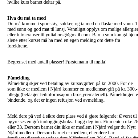
hvilke kurs barnet deltar på.
Hva du må ta med
Du må komme i sportstøy, sokker, og ta med en flaske med vann. 
med sunn og god mat til lunsj. Vennligst opplys om mulige allergie
eller intoleranser til yuliahorst@gmail.com. Barna som kan gå hjem
alene etter kurset må ha med en egen melding om dette fra
foreldrene.
Begrenset med antall plasser! Førstemann til mølla!
Påmelding
Påmelding skjer ved betaling av kursavgiften på kr. 2000. For de
som ikke er medlem i Njård kommer en medlemsavgift på kr. 300,- 
tillegg (beklager feilinformsajon i brosjyremateriell). Påmeldingen e
bindende, og det er ingen refusjon ved avmelding.
Meld dere på ved å sikre dere plass ved å gjøre følgende: Øverst til
høyre ses en grå innloggingsboks. Logg deg inn. Finn enten uke 2
eller 33. Dersom barnet ditt ikke er medlem i Njård velger du Nytt
Njårdmedlem. Dersom barnet er medlem, eller dere har