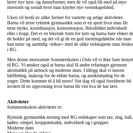
lærer nye turn- og danseformer, men de vil også bli med på mye
morsomt og sosialt hvor man knytter nye vennskapsbånd.
Uken vil bestå av ulike former for varierte og artige aktiviteter.
Barna vil trene rytmisk gymnastikk som er en sport hvor man får
trent styrke, koordinasjon, konsentrasjon, fleksibilitet individuelt
eller i tropp. Det er en lekende form for turn og barna bare elsker de
de holder på med, og det vil gi de en god mestringsfølelse når man
kan turne og samtidig «trikse» med de ulike redskapene man bruke
i RG.
Men denne morsomste Sommerskolen i Oslo vil vi ikke bare benyt
til RG. Vi ønsker også at barna skal få andre erfaringer gjennom
akrobatikk på airtrack og moderne dans. I tillegg skal vi innom
hårfletting, makeup for de eldste barna, og ansiktsmaling for de
yngre. Dette kommer til å bli moro! Sist dag vil også foreldrene bli
invitert til en oppvisning hvor barna får vist hva de har lært.
Aktiviteter
Sommerskolens aktiviteter er:
Rytmisk gymnastikk-trening med RG-redskaper som tau, ring, ball,
køller, vimpel, kroppsteknikk, individuelt og i grupper.
Moderne dans