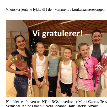
Vi ønsker jentene lykke til i den kommende konkurransesesongen
På bildet ses fra venstre Njård RGs hovedtrener Maria Garcia, Tess
Vermedal, Anine Omholt, Nora Johanne Halle Isfeldt, Amalie