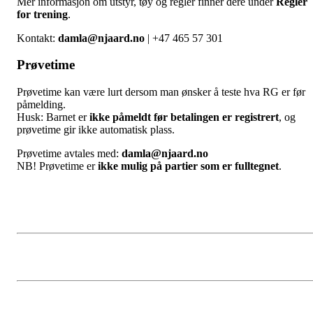
Mer informasjon om utstyr, tøy og regler finner dere under
Regler
for trening
.
Kontakt:
damla@njaard.no
| +47 465 57 301
Prøvetime
Prøvetime kan være lurt dersom man ønsker å teste hva RG er før
påmelding.
Husk: Barnet er
ikke påmeldt før betalingen er registrert
, og
prøvetime gir ikke automatisk plass.
Prøvetime avtales med:
damla@njaard.no
NB! Prøvetime er
ikke mulig på partier som er fulltegnet
.