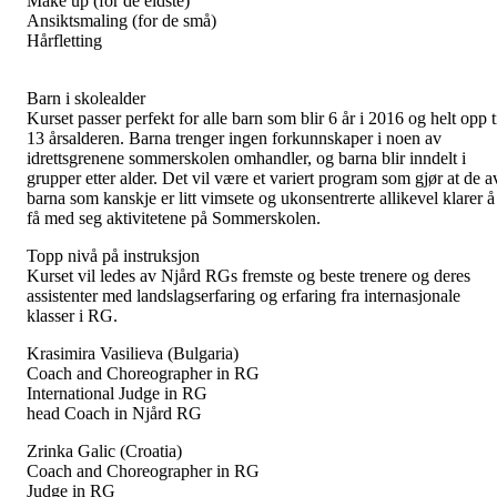
Make up (for de eldste)
Ansiktsmaling (for de små)
Hårfletting
Barn i skolealder
Kurset passer perfekt for alle barn som blir 6 år i 2016 og helt opp t
13 årsalderen. Barna trenger ingen forkunnskaper i noen av
idrettsgrenene sommerskolen omhandler, og barna blir inndelt i
grupper etter alder. Det vil være et variert program som gjør at de a
barna som kanskje er litt vimsete og ukonsentrerte allikevel klarer å
få med seg aktivitetene på Sommerskolen.
Topp nivå på instruksjon
Kurset vil ledes av Njård RGs fremste og beste trenere og deres
assistenter med landslagserfaring og erfaring fra internasjonale
klasser i RG.
Krasimira Vasilieva (Bulgaria)
Coach and Choreographer in RG
International Judge in RG
head Coach in Njård RG
Zrinka Galic (Croatia)
Coach and Choreographer in RG
Judge in RG