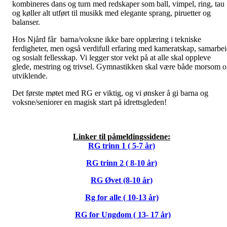
kombineres dans og turn med redskaper som ball, vimpel, ring, tau
og køller alt utført til musikk med elegante sprang, piruetter og
balanser.
Hos Njård får barna/voksne ikke bare opplæring i tekniske
ferdigheter, men også verdifull erfaring med kameratskap, samarbe
og sosialt fellesskap. Vi legger stor vekt på at alle skal oppleve
glede, mestring og trivsel. Gymnastikken skal være både morsom 
utviklende.
Det første møtet med RG er viktig, og vi ønsker å gi barna og
voksne/seniorer en magisk start på idrettsgleden!
Linker til påmeldingssidene:
RG trinn 1 ( 5-7 år)
RG trinn 2 ( 8-10 år)
RG Øvet (8-10 år)
Rg for alle ( 10-13 år)
RG for Ungdom ( 13- 17 år)