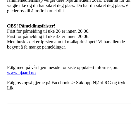
familiemedlemskap velger dere Njårdmedlem 2016. Betal så for di
valgte uke og du har sikret deg plass. Da har du sikret deg plass.Vi
gleder oss til å treffe barnet ditt.
OBS! Påmeldingsfrister!
Frist for påmelding til uke 26 er innen 20.06.
Frist for påmelding til uke 33 er innen 20.06.
Men husk - det er førstemann til møllaprinsippet! Vi har allerede
begynt å få mange påmeldinger.
Følg med på vår hjemmeside for siste oppdatert informasjon:
www.njaard.no
Følg oss også gjerne på Facebook -> Søk opp Njård RG og trykk
Lik.