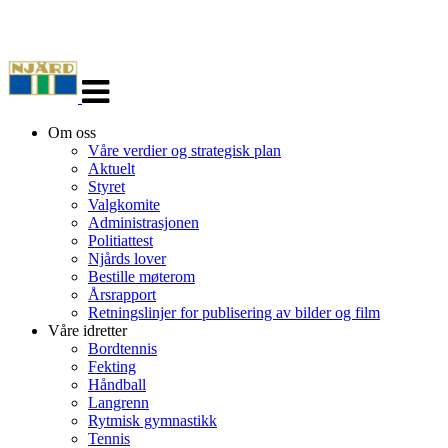
Veksle
navigasjon
Om oss
Våre verdier og strategisk plan
Aktuelt
Styret
Valgkomite
Administrasjonen
Politiattest
Njårds lover
Bestille møterom
Årsrapport
Retningslinjer for publisering av bilder og film
Våre idretter
Bordtennis
Fekting
Håndball
Langrenn
Rytmisk gymnastikk
Tennis