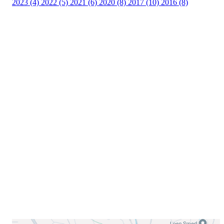
2023 (4)
2022 (5)
2021 (6)
2020 (8)
2017 (10)
2016 (8)
Velkommen til Njård
Sammen blir vi best!
Sørkedalsveien 106,
0378 Oslo
E-post: info@njaard.no
Telefon:
23 22 22 50
Organisasjonsnummer: 971435577
Her finner du oss