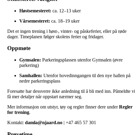
Høstsemesteret:
ca. 12–13 uker
Vårsemesteret:
ca. 18–19 uker
Det er ingen trening i høst-, vinter- og påskeferier, eller på røde
dager. Timeplanen følger skolens ferier og fridager.
Oppmøte
Gymsalen:
Parkeringsplassen utenfor Gymsalen (øvre
parkering)
Samhallen:
Utenfor hovedinngangen til den nye hallen på
nedre parkeringsplass
Foresatte har dessverre ikke anledning til å bli med inn. Påmeldte vi
få mer detaljer når oppstart nærmer seg.
Mer informasjon om utstyr, tøy og regler finner dere under
Regler
for trening
.
Kontakt:
damla@njaard.no
| +47 465 57 301
Prøvetime