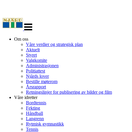
Veksle
navigasjon
Om oss
Våre verdier og strategisk plan
Aktuelt
Styret
Valgkomite
Administrasjonen
Politiattest
Njårds lover
Bestille møterom
Årsrapport
Retningslinjer for publisering av bilder og film
Våre idretter
Bordtennis
Fekting
Håndball
Langrenn
Rytmisk gymnastikk
Tennis