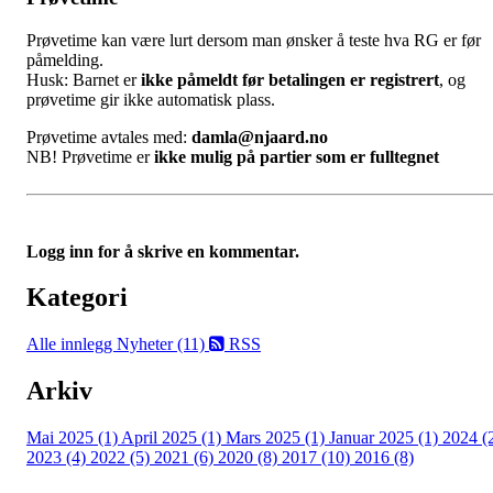
Prøvetime kan være lurt dersom man ønsker å teste hva RG er før
påmelding.
Husk: Barnet er
ikke påmeldt før betalingen er registrert
, og
prøvetime gir ikke automatisk plass.
Prøvetime avtales med:
damla@njaard.no
NB! Prøvetime er
ikke mulig på partier som er fulltegnet
Logg inn for å skrive en kommentar.
Kategori
Alle innlegg
Nyheter (11)
RSS
Arkiv
Mai 2025 (1)
April 2025 (1)
Mars 2025 (1)
Januar 2025 (1)
2024 (
2023 (4)
2022 (5)
2021 (6)
2020 (8)
2017 (10)
2016 (8)