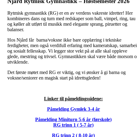
Njård Rytmisk Gymnastikk – Høstsemester 2026
Rytmisk gymnastikk (RG) er en av verdens vakreste idretter! Her
kombineres dans og turn med redskaper som ball, vimpel, ring, tau
og køller alt utført til musikk med elegante sprang, piruetter og
balanser.
Hos Njård får barna/voksne ikke bare opplæring i tekniske
ferdigheter, men også verdifull erfaring med kameratskap, samarbe
og sosialt fellesskap. Vi legger stor vekt på at alle skal oppleve
glede, mestring og trivsel. Gymnastikken skal være både morsom 
utviklende.
Det første møtet med RG er viktig, og vi ønsker å gi barna og
voksne/seniorer en magisk start på idrettsgleden!
Linker til påmeldingssidene:
Påmelding Gymlek 3-4 år
Påmelding Miniturn 5-6 år (førskole)
RG trinn 1 ( 5-7 år)
RG trinn 2 ( 8-10 år)