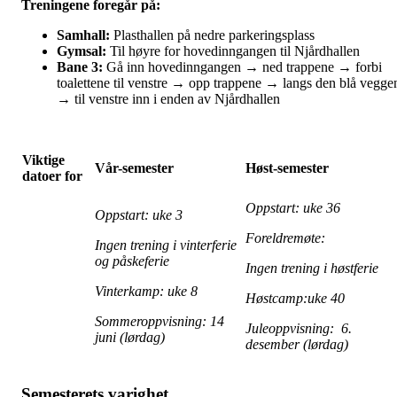
Treningene foregår på:
Samhall:
Plasthallen på nedre parkeringsplass
Gymsal:
Til høyre for hovedinngangen til Njårdhallen
Bane 3:
Gå inn hovedinngangen → ned trappene → forbi
toalettene til venstre → opp trappene → langs den blå vegge
→ til venstre inn i enden av Njårdhallen
Viktige
Vår-semester
Høst-semester
datoer for
Oppstart: uke 36
Oppstart: uke 3
Foreldremøte:
Ingen trening i vinterferie
og påskeferie
Ingen trening i høstferie
Vinterkamp: uke 8
Høstcamp:uke 40
Sommeroppvisning: 14
Juleoppvisning: 6.
juni (lørdag)
desember (lørdag)
Semesterets varighet