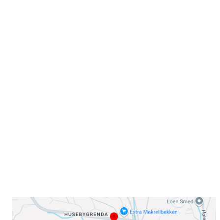
Velkommen til Njård
Sammen blir vi best!
Sørkedalsveien 106,
0378 Oslo
E-post: info@njaard.no
Telefon:
23 22 22 50
Organisasjonsnummer: 971435577
Her finner du oss