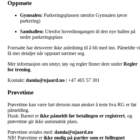
Oppmøte
Gymsalen:
Parkeringsplassen utenfor Gymsalen (øvre
parkering)
Samhallen:
Utenfor hovedinngangen til den nye hallen på
nedre parkeringsplass
Foresatte har dessverre ikke anledning til å bli med inn. Påmeldte vi
få mer detaljer når oppstart nærmer seg.
Mer informasjon om utstyr, tøy og regler finner dere under
Regler
for trening
.
Kontakt:
damla@njaard.no
| +47 465 57 301
Prøvetime
Prøvetime kan være lurt dersom man ønsker å teste hva RG er før
påmelding.
Husk: Barnet er
ikke påmeldt før betalingen er registrert
, og
prøvetime gir ikke automatisk plass.
Prøvetime avtales med:
damla@njaard.no
NB! Prøvetime er
ikke mulig på partier som er fulltegnet