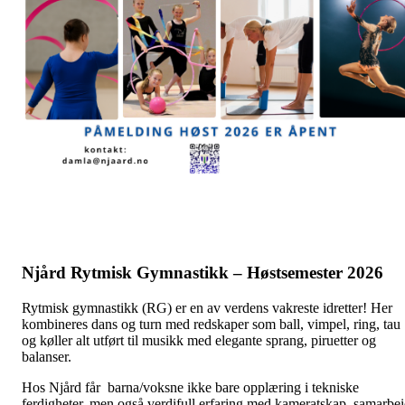
Njård Rytmisk Gymnastikk – Høstsemester 2026
Rytmisk gymnastikk (RG) er en av verdens vakreste idretter! Her
kombineres dans og turn med redskaper som ball, vimpel, ring, tau
og køller alt utført til musikk med elegante sprang, piruetter og
balanser.
Hos Njård får barna/voksne ikke bare opplæring i tekniske
ferdigheter, men også verdifull erfaring med kameratskap, samarbe