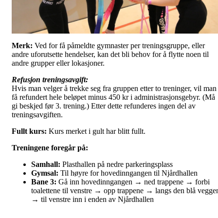
Merk:
Ved for få påmeldte gymnaster per treningsgruppe, eller
andre uforutsette hendelser, kan det bli behov for å flytte noen til
andre grupper eller lokasjoner.
Refusjon treningsavgift:
Hvis man velger å trekke seg fra gruppen etter to treninger, vil man
få refundert hele beløpet minus 450 kr i administrasjonsgebyr. (Må
gi beskjed før 3. trening.) Etter dette refunderes ingen del av
treningsavgiften.
Fullt kurs:
Kurs merket i gult har blitt fullt.
Treningene foregår på:
Samhall:
Plasthallen på nedre parkeringsplass
Gymsal:
Til høyre for hovedinngangen til Njårdhallen
Bane 3:
Gå inn hovedinngangen → ned trappene → forbi
toalettene til venstre → opp trappene → langs den blå vegge
→ til venstre inn i enden av Njårdhallen