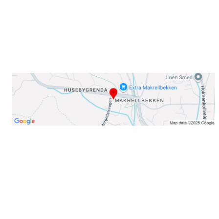
Telefon:
23 22 22 50
Organisasjonsnummer: 971435577
Her finner du oss