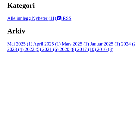
Kategori
Alle innlegg
Nyheter (11)
RSS
Arkiv
Mai 2025 (1)
April 2025 (1)
Mars 2025 (1)
Januar 2025 (1)
2024 (
2023 (4)
2022 (5)
2021 (6)
2020 (8)
2017 (10)
2016 (8)
Velkommen til Njård
Sammen blir vi best!
Sørkedalsveien 106,
0378 Oslo
E-post: info@njaard.no