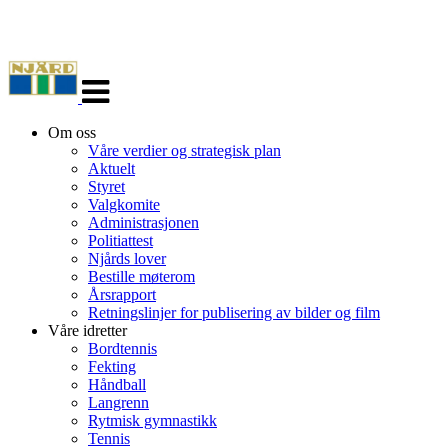
Veksle
navigasjon
Om oss
Våre verdier og strategisk plan
Aktuelt
Styret
Valgkomite
Administrasjonen
Politiattest
Njårds lover
Bestille møterom
Årsrapport
Retningslinjer for publisering av bilder og film
Våre idretter
Bordtennis
Fekting
Håndball
Langrenn
Rytmisk gymnastikk
Tennis