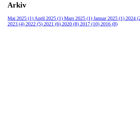
Arkiv
Mai 2025 (1)
April 2025 (1)
Mars 2025 (1)
Januar 2025 (1)
2024 (
2023 (4)
2022 (5)
2021 (6)
2020 (8)
2017 (10)
2016 (8)
Velkommen til Njård
Sammen blir vi best!
Sørkedalsveien 106,
0378 Oslo
E-post: info@njaard.no
Telefon:
23 22 22 50
Organisasjonsnummer: 971435577