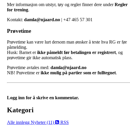
Mer informasjon om utstyr, tøy og regler finner dere under
Regler
for trening
.
Kontakt:
damla@njaard.no
| +47 465 57 301
Prøvetime
Prøvetime kan være lurt dersom man ønsker å teste hva RG er før
påmelding.
Husk: Barnet er
ikke påmeldt før betalingen er registrert
, og
prøvetime gir ikke automatisk plass.
Prøvetime avtales med:
damla@njaard.no
NB! Prøvetime er
ikke mulig på partier som er fulltegnet
.
Logg inn for å skrive en kommentar.
Kategori
Alle innlegg
Nyheter (11)
RSS