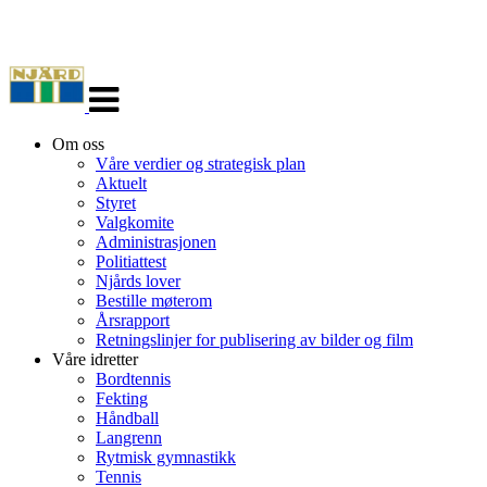
Veksle
navigasjon
Om oss
Våre verdier og strategisk plan
Aktuelt
Styret
Valgkomite
Administrasjonen
Politiattest
Njårds lover
Bestille møterom
Årsrapport
Retningslinjer for publisering av bilder og film
Våre idretter
Bordtennis
Fekting
Håndball
Langrenn
Rytmisk gymnastikk
Tennis