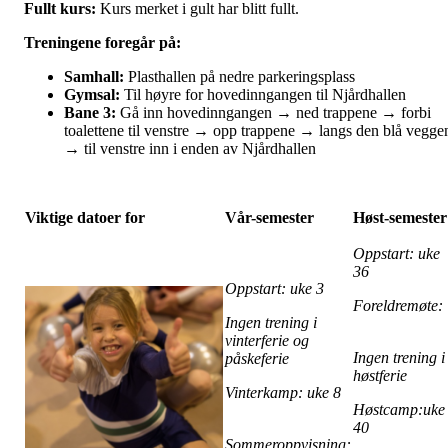
Fullt kurs:
Kurs merket i gult har blitt fullt.
Treningene foregår på:
Samhall:
Plasthallen på nedre parkeringsplass
Gymsal:
Til høyre for hovedinngangen til Njårdhallen
Bane 3:
Gå inn hovedinngangen → ned trappene → forbi
toalettene til venstre → opp trappene → langs den blå vegge
→ til venstre inn i enden av Njårdhallen
Viktige datoer for
Vår-semester
Høst-semester
Oppstart: uke
36
Oppstart: uke 3
Foreldremøte
Ingen trening i
vinterferie og
Ingen trening i
påskeferie
høstferie
Vinterkamp: uke 8
Høstcamp:uke
40
Sommeroppvisning: