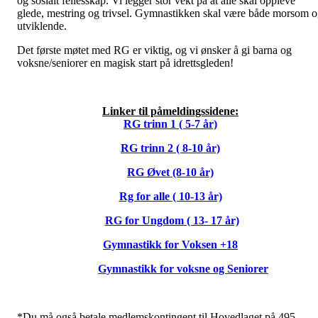
og sosialt fellesskap. Vi legger stor vekt på at alle skal oppleve
glede, mestring og trivsel. Gymnastikken skal være både morsom 
utviklende.
Det første møtet med RG er viktig, og vi ønsker å gi barna og
voksne/seniorer en magisk start på idrettsgleden!
Linker til påmeldingssidene:
RG trinn 1 ( 5-7 år)
RG trinn 2 ( 8-10 år)
RG Øvet (8-10 år)
Rg for alle ( 10-13 år)
RG for Ungdom ( 13- 17 år)
Gymnastikk for Voksen +18
Gymnastikk for voksne og Seniorer
*Du må også betale medlemskontingent til Hovedlaget på 495