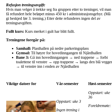
Refusjon treningsavgift:
Hvis man velger å trekke seg fra gruppen etter to treninger, vil man
få refundert hele beløpet minus 450 kr i administrasjonsgebyr. (Må
gi beskjed før 3. trening.) Etter dette refunderes ingen del av
treningsavgiften.
Fullt kurs:
Kurs merket i gult har blitt fullt.
Treningene foregår på:
Samhall:
Plasthallen på nedre parkeringsplass
Gymsal:
Til høyre for hovedinngangen til Njårdhallen
Bane 3:
Gå inn hovedinngangen → ned trappene → forbi
toalettene til venstre → opp trappene → langs den blå vegge
→ til venstre inn i enden av Njårdhallen
Viktige datoer for
Vår-semester
Høst-semester
Oppstart: uke
36
Oppstart: uke 3
Foreldremøte
Ingen trening i