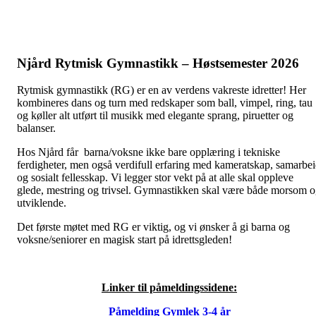
Njård Rytmisk Gymnastikk – Høstsemester 2026
Rytmisk gymnastikk (RG) er en av verdens vakreste idretter! Her
kombineres dans og turn med redskaper som ball, vimpel, ring, tau
og køller alt utført til musikk med elegante sprang, piruetter og
balanser.
Hos Njård får barna/voksne ikke bare opplæring i tekniske
ferdigheter, men også verdifull erfaring med kameratskap, samarbe
og sosialt fellesskap. Vi legger stor vekt på at alle skal oppleve
glede, mestring og trivsel. Gymnastikken skal være både morsom 
utviklende.
Det første møtet med RG er viktig, og vi ønsker å gi barna og
voksne/seniorer en magisk start på idrettsgleden!
Linker til påmeldingssidene:
Påmelding Gymlek 3-4 år