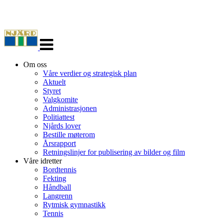
Veksle
navigasjon
Om oss
Våre verdier og strategisk plan
Aktuelt
Styret
Valgkomite
Administrasjonen
Politiattest
Njårds lover
Bestille møterom
Årsrapport
Retningslinjer for publisering av bilder og film
Våre idretter
Bordtennis
Fekting
Håndball
Langrenn
Rytmisk gymnastikk
Tennis