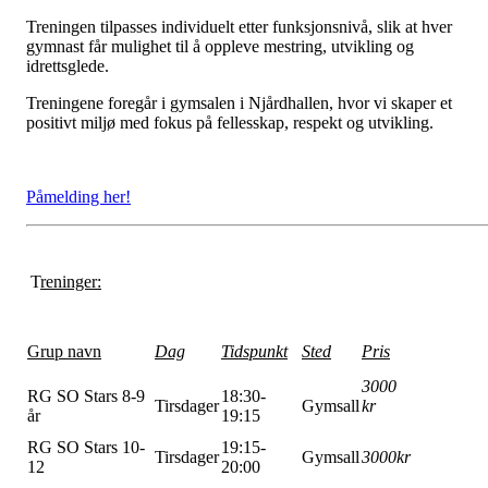
Treningen tilpasses individuelt etter funksjonsnivå, slik at hver
gymnast får mulighet til å oppleve mestring, utvikling og
idrettsglede.
Treningene foregår i gymsalen i Njårdhallen, hvor vi skaper et
positivt miljø med fokus på fellesskap, respekt og utvikling.
Påmelding her!
T
reninger:
Grup navn
Dag
Tidspunkt
Sted
Pris
3000
RG SO Stars 8-9
18:30-
Tirsdager
Gymsall
kr
år
19:15
RG SO Stars 10-
19:15-
Tirsdager
Gymsall
3000kr
12
20:00