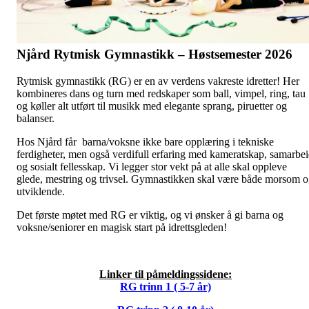
Njård Rytmisk Gymnastikk – Høstsemester 2026
Rytmisk gymnastikk (RG) er en av verdens vakreste idretter! Her
kombineres dans og turn med redskaper som ball, vimpel, ring, tau
og køller alt utført til musikk med elegante sprang, piruetter og
balanser.
Hos Njård får barna/voksne ikke bare opplæring i tekniske
ferdigheter, men også verdifull erfaring med kameratskap, samarbe
og sosialt fellesskap. Vi legger stor vekt på at alle skal oppleve
glede, mestring og trivsel. Gymnastikken skal være både morsom 
utviklende.
Det første møtet med RG er viktig, og vi ønsker å gi barna og
voksne/seniorer en magisk start på idrettsgleden!
Linker til påmeldingssidene:
RG trinn 1 ( 5-7 år)