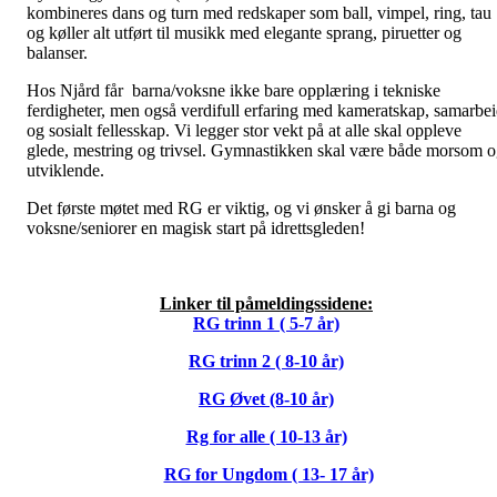
kombineres dans og turn med redskaper som ball, vimpel, ring, tau
og køller alt utført til musikk med elegante sprang, piruetter og
balanser.
Hos Njård får barna/voksne ikke bare opplæring i tekniske
ferdigheter, men også verdifull erfaring med kameratskap, samarbe
og sosialt fellesskap. Vi legger stor vekt på at alle skal oppleve
glede, mestring og trivsel. Gymnastikken skal være både morsom 
utviklende.
Det første møtet med RG er viktig, og vi ønsker å gi barna og
voksne/seniorer en magisk start på idrettsgleden!
Linker til påmeldingssidene:
RG trinn 1 ( 5-7 år)
RG trinn 2 ( 8-10 år)
RG Øvet (8-10 år)
Rg for alle ( 10-13 år)
RG for Ungdom ( 13- 17 år)