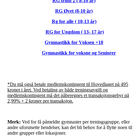
RG trinn 2 ( 8-10 år)
RG Øvet (8-10 år)
Rg for alle ( 10-13 år)
RG for Ungdom ( 13- 17 år)
Gymnastikk for Voksen +18
Gymnastikk for voksne og Seniorer
*Du må også betale medlemskontingent til Hovedlaget på 495
kroner i året. Ved betaling av både treningsavgift og
medlemskontingent må det påberegnes et transaksjonsgebyr på
2,99% + 2 kroner per transaksjon.
Merk:
Ved for få påmeldte gymnaster per treningsgruppe, eller
andre uforutsette hendelser, kan det bli behov for å flytte noen til
andre grupper eller lokasjoner.