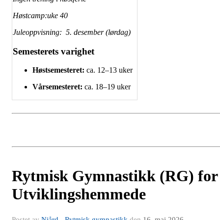
Høstcamp:uke 40
Juleoppvisning: 5. desember (lørdag)
Semesterets varighet
Høstsemesteret:
ca. 12–13 uker
Vårsemesteret:
ca. 18–19 uker
Rytmisk Gymnastikk (RG) for
Utviklingshemmede
Postet av
Njård - Rytmisk gymnastikk
den
16. mai 2026