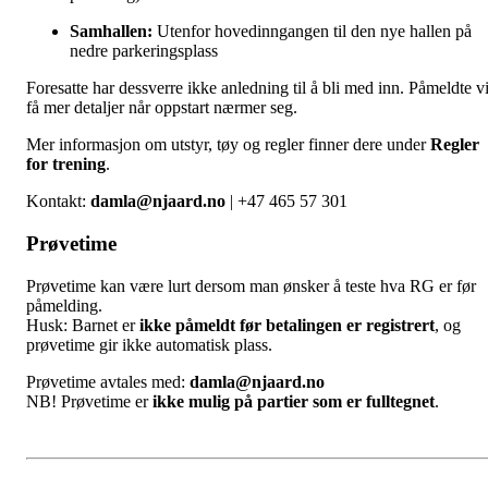
Samhallen:
Utenfor hovedinngangen til den nye hallen på
nedre parkeringsplass
Foresatte har dessverre ikke anledning til å bli med inn. Påmeldte vi
få mer detaljer når oppstart nærmer seg.
Mer informasjon om utstyr, tøy og regler finner dere under
Regler
for trening
.
Kontakt:
damla@njaard.no
| +47 465 57 301
Prøvetime
Prøvetime kan være lurt dersom man ønsker å teste hva RG er før
påmelding.
Husk: Barnet er
ikke påmeldt før betalingen er registrert
, og
prøvetime gir ikke automatisk plass.
Prøvetime avtales med:
damla@njaard.no
NB! Prøvetime er
ikke mulig på partier som er fulltegnet
.