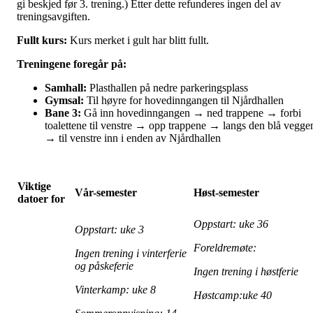
gi beskjed før 3. trening.) Etter dette refunderes ingen del av
treningsavgiften.
Fullt kurs:
Kurs merket i gult har blitt fullt.
Treningene foregår på:
Samhall:
Plasthallen på nedre parkeringsplass
Gymsal:
Til høyre for hovedinngangen til Njårdhallen
Bane 3:
Gå inn hovedinngangen → ned trappene → forbi
toalettene til venstre → opp trappene → langs den blå vegge
→ til venstre inn i enden av Njårdhallen
Viktige
Vår-semester
Høst-semester
datoer for
Oppstart: uke 36
Oppstart: uke 3
Foreldremøte:
Ingen trening i vinterferie
og påskeferie
Ingen trening i høstferie
Vinterkamp: uke 8
Høstcamp:uke 40