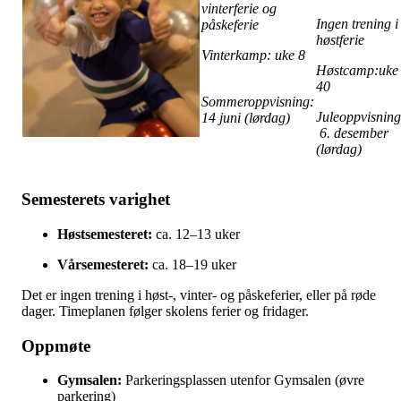
vinterferie og
Ingen trening i
påskeferie
høstferie
Vinterkamp: uke 8
Høstcamp:uke
40
Sommeroppvisning:
Juleoppvisning
14 juni (lørdag)
6. desember
(lørdag)
Semesterets varighet
Høstsemesteret:
ca. 12–13 uker
Vårsemesteret:
ca. 18–19 uker
Det er ingen trening i høst-, vinter- og påskeferier, eller på røde
dager. Timeplanen følger skolens ferier og fridager.
Oppmøte
Gymsalen:
Parkeringsplassen utenfor Gymsalen (øvre
parkering)