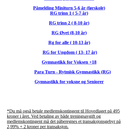
Påmelding Miniturn 5-6 år (førskole)
RG trinn 1 ( 5-7 år)
RG trinn 2 ( 8-10 år)
RG Øvet (8-10 år)
Rg for alle ( 10-13 år)
RG for Ungdom ( 13- 17 år)
Gymnastikk for Voksen +18
Para Turn - Rytmisk Gymnastikk (RG)
Gymnastikk for voksne og Seniorer
*Du må også betale medlemskontingent til Hovedlaget på 495
kroner i året. Ved betaling av både treningsavgift og
medlemskontingent må det påberegnes et transaksjonsgebyr på
2,99% + 2 kroner per transaksjon.