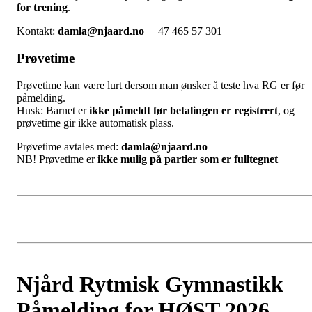
for trening
.
Kontakt:
damla@njaard.no
| +47 465 57 301
Prøvetime
Prøvetime kan være lurt dersom man ønsker å teste hva RG er før
påmelding.
Husk: Barnet er
ikke påmeldt før betalingen er registrert
, og
prøvetime gir ikke automatisk plass.
Prøvetime avtales med:
damla@njaard.no
NB! Prøvetime er
ikke mulig på partier som er fulltegnet
Njård Rytmisk Gymnastikk
Påmelding for HØST 2026