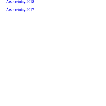
Årsberetning 2018
Årsberetning 2017
Velkommen til Njård
Sammen blir vi best!
Sørkedalsveien 106,
0378 Oslo