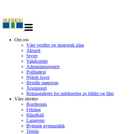
Veksle
navigasjon
Om oss
Våre verdier og strategisk plan
Aktuelt
Styret
Valgkomite
Administrasjonen
Politiattest
Njårds lover
Bestille møterom
Årsrapport
Retningslinjer for publisering av bilder og film
Våre idretter
Bordtennis
Fekting
Håndball
Langrenn
Rytmisk gymnastikk
Tennis