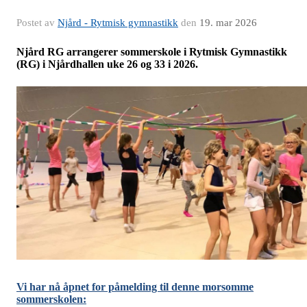
Postet av
Njård - Rytmisk gymnastikk
den
19. mar 2026
Njård RG arrangerer sommerskole i Rytmisk Gymnastikk
(RG) i Njårdhallen uke 26 og 33 i 2026.
Vi har nå åpnet for påmelding til denne morsomme
sommerskolen: