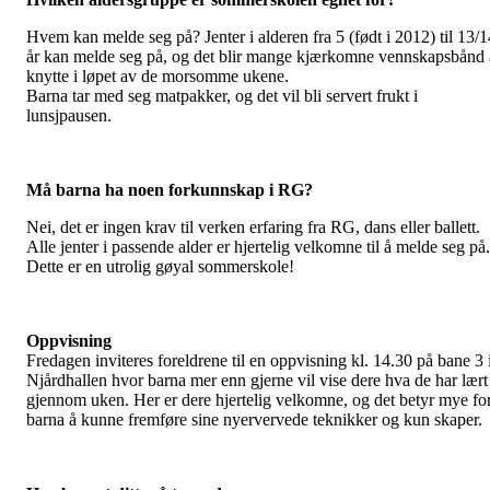
Hvem kan melde seg på? Jenter i alderen fra 5 (født i 2012) til 13/1
år kan melde seg på, og det blir mange kjærkomne vennskapsbånd 
knytte i løpet av de morsomme ukene.
Barna tar med seg matpakker, og det vil bli servert frukt i
lunsjpausen.
Må barna ha noen forkunnskap i RG?
Nei, det er ingen krav til verken erfaring fra RG, dans eller ballett.
Alle jenter i passende alder er hjertelig velkomne til å melde seg på.
Dette er en utrolig gøyal sommerskole!
Oppvisning
Fredagen inviteres foreldrene til en oppvisning kl. 14.30 på bane 3 
Njårdhallen hvor barna mer enn gjerne vil vise dere hva de har lært
gjennom uken. Her er dere hjertelig velkomne, og det betyr mye fo
barna å kunne fremføre sine nyervervede teknikker og kun skaper.