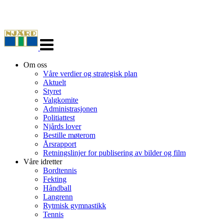
Veksle
navigasjon
Om oss
Våre verdier og strategisk plan
Aktuelt
Styret
Valgkomite
Administrasjonen
Politiattest
Njårds lover
Bestille møterom
Årsrapport
Retningslinjer for publisering av bilder og film
Våre idretter
Bordtennis
Fekting
Håndball
Langrenn
Rytmisk gymnastikk
Tennis