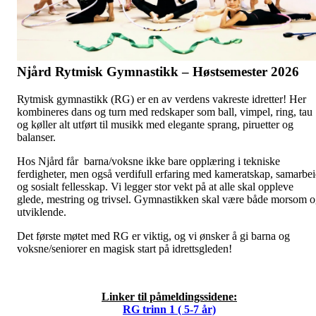
Njård Rytmisk Gymnastikk – Høstsemester 2026
Rytmisk gymnastikk (RG) er en av verdens vakreste idretter! Her
kombineres dans og turn med redskaper som ball, vimpel, ring, tau
og køller alt utført til musikk med elegante sprang, piruetter og
balanser.
Hos Njård får barna/voksne ikke bare opplæring i tekniske
ferdigheter, men også verdifull erfaring med kameratskap, samarbe
og sosialt fellesskap. Vi legger stor vekt på at alle skal oppleve
glede, mestring og trivsel. Gymnastikken skal være både morsom 
utviklende.
Det første møtet med RG er viktig, og vi ønsker å gi barna og
voksne/seniorer en magisk start på idrettsgleden!
Linker til påmeldingssidene:
RG trinn 1 ( 5-7 år)