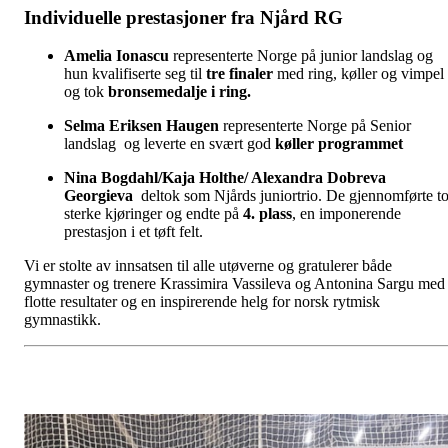
Individuelle prestasjoner fra Njård RG
Amelia Ionascu
representerte Norge på junior landslag og
hun kvalifiserte seg til
tre finaler
med ring, køller og vimpel
og tok
bronsemedalje i ring.
Selma Eriksen Haugen
representerte Norge på Senior
landslag og leverte en svært god
køller programmet
Nina Bogdahl/Kaja Holthe
/ Alexandra Dobreva
Georgieva
deltok som Njårds juniortrio. De gjennomførte t
sterke kjøringer og endte på
4. plass
, en imponerende
prestasjon i et tøft felt.
Vi er stolte av innsatsen til alle utøverne og gratulerer både
gymnaster og trenere Krassimira Vassileva og Antonina Sargu med
flotte resultater og en inspirerende helg for norsk rytmisk
gymnastikk.