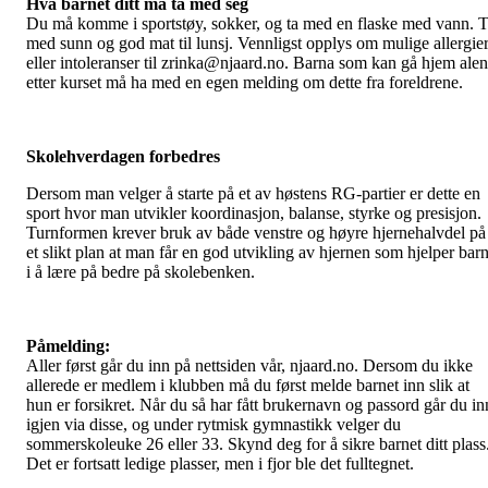
Hva barnet ditt må ta med seg
Du må komme i sportstøy, sokker, og ta med en flaske med vann. 
med sunn og god mat til lunsj. Vennligst opplys om mulige allergie
eller intoleranser til zrinka@njaard.no. Barna som kan gå hjem ale
etter kurset må ha med en egen melding om dette fra foreldrene.
Skolehverdagen forbedres
Dersom man velger å starte på et av høstens RG-partier er dette en
sport hvor man utvikler koordinasjon, balanse, styrke og presisjon.
Turnformen krever bruk av både venstre og høyre hjernehalvdel på
et slikt plan at man får en god utvikling av hjernen som hjelper bar
i å lære på bedre på skolebenken.
Påmelding:
Aller først går du inn på nettsiden vår, njaard.no. Dersom du ikke
allerede er medlem i klubben må du først melde barnet inn slik at
hun er forsikret. Når du så har fått brukernavn og passord går du in
igjen via disse, og under rytmisk gymnastikk velger du
sommerskoleuke 26 eller 33. Skynd deg for å sikre barnet ditt plass
Det er fortsatt ledige plasser, men i fjor ble det fulltegnet.