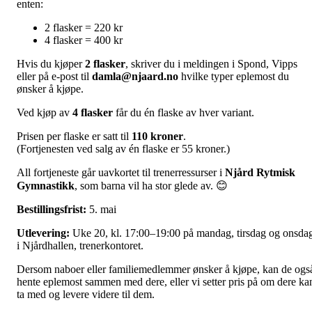
enten:
2 flasker = 220 kr
4 flasker = 400 kr
Hvis du kjøper
2 flasker
, skriver du i meldingen i Spond, Vipps
eller på e-post til
damla@njaard.no
hvilke typer eplemost du
ønsker å kjøpe.
Ved kjøp av
4 flasker
får du én flaske av hver variant.
Prisen per flaske er satt til
110 kroner
.
(Fortjenesten ved salg av én flaske er 55 kroner.)
All fortjeneste går uavkortet til trenerressurser i
Njård Rytmisk
Gymnastikk
, som barna vil ha stor glede av. 😊
Bestillingsfrist:
5. mai
Utlevering:
Uke 20, kl. 17:00–19:00 på mandag, tirsdag og onsda
i Njårdhallen, trenerkontoret.
Dersom naboer eller familiemedlemmer ønsker å kjøpe, kan de ogs
hente eplemost sammen med dere, eller vi setter pris på om dere ka
ta med og levere videre til dem.