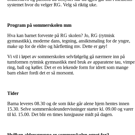
systemet hvor du velger RG. Velg så riktig uke.
Program på sommerskolen mm
Hva kan barnet forvente på RG skolen? Jo, RG (rytmisk
gymnastikk), moderne dans, tegning, ansiktsmaling for de yngre,
make up for de eldre og hårfletting mv. Dette er gøy!
Vi vil i løpet av sommerskolen selvfølgelig gå nærmere inn på
turnformen rytmisk gymnastikk med bruk av apparatene tau, vimpe
ring, ball og køller. Det er en lekende form for idrett som mange
barn elsker fordi det er så morsomt.
Tider
Barna leveres 08.30 og de som ikke går alene hjem hentes innen
15.30.
Selve sommerskoleundervisninger starter kl. 09.00 og varer
til kl. 15.00. Det blir en times lunsjpause midt på dagen.
Hvilken aldersgruppe er sommerskolen egnet for?