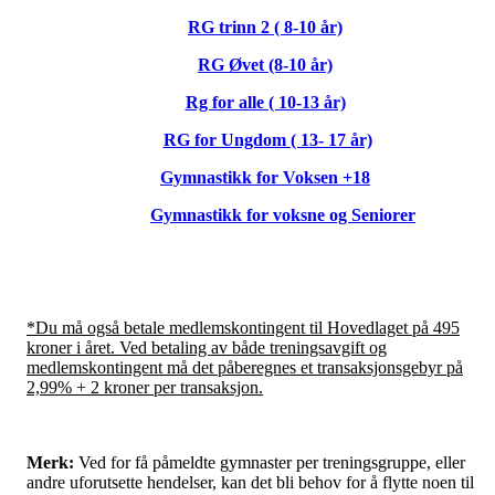
RG trinn 2 ( 8-10 år)
RG Øvet (8-10 år)
Rg for alle ( 10-13 år)
RG for Ungdom ( 13- 17 år)
Gymnastikk for Voksen +18
Gymnastikk for voksne og Seniorer
*Du må også betale medlemskontingent til Hovedlaget på 495
kroner i året. Ved betaling av både treningsavgift og
medlemskontingent må det påberegnes et transaksjonsgebyr på
2,99% + 2 kroner per transaksjon.
Merk:
Ved for få påmeldte gymnaster per treningsgruppe, eller
andre uforutsette hendelser, kan det bli behov for å flytte noen til