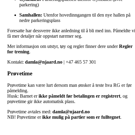
parkering)
Samhallen:
Utenfor hovedinngangen til den nye hallen på
nedre parkeringsplass
Foresatte har dessverre ikke anledning til å bli med inn. Påmeldte vi
få mer detaljer når oppstart nærmer seg.
Mer informasjon om utstyr, tøy og regler finner dere under
Regler
for trening
.
Kontakt:
damla@njaard.no
| +47 465 57 301
Prøvetime
Prøvetime kan være lurt dersom man ønsker å teste hva RG er før
påmelding.
Husk: Barnet er
ikke påmeldt før betalingen er registrert
, og
prøvetime gir ikke automatisk plass.
Prøvetime avtales med:
damla@njaard.no
NB! Prøvetime er
ikke mulig på partier som er fulltegnet
.