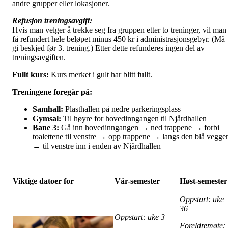
andre grupper eller lokasjoner.
Refusjon treningsavgift:
Hvis man velger å trekke seg fra gruppen etter to treninger, vil man
få refundert hele beløpet minus 450 kr i administrasjonsgebyr. (Må
gi beskjed før 3. trening.) Etter dette refunderes ingen del av
treningsavgiften.
Fullt kurs:
Kurs merket i gult har blitt fullt.
Treningene foregår på:
Samhall:
Plasthallen på nedre parkeringsplass
Gymsal:
Til høyre for hovedinngangen til Njårdhallen
Bane 3:
Gå inn hovedinngangen → ned trappene → forbi
toalettene til venstre → opp trappene → langs den blå vegge
→ til venstre inn i enden av Njårdhallen
Viktige datoer for
Vår-semester
Høst-semester
Oppstart: uke
36
Oppstart: uke 3
Foreldremøte