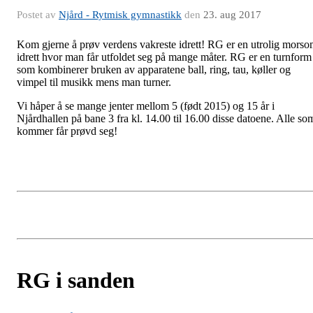
Postet av
Njård - Rytmisk gymnastikk
den
23. aug 2017
Kom gjerne å prøv verdens vakreste idrett! RG er en utrolig mors
idrett hvor man får utfoldet seg på mange måter. RG er en turnform
som kombinerer bruken av apparatene ball, ring, tau, køller og
vimpel til musikk mens man turner.
Vi håper å se mange jenter mellom 5 (født 2015) og 15 år i
Njårdhallen på bane 3 fra kl. 14.00 til 16.00 disse datoene. Alle so
kommer får prøvd seg!
RG i sanden