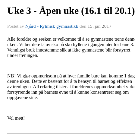
Uke 3 - Åpen uke (16.1 til 20.1)
Postet av
Njård - Rytmisk gymnastikk
den
15. jan 2017
Alle foreldre og søsken er velkomne til å se gymnastene trene denn
uken. Vi ber dere ta av sko på sko hyllene i gangen utenfor bane 3.
Vennligst bruk innestemme slik at ikke gymnastene blir forstyrret
under treningen.
NB! Vi gjør oppmerksom på at hver familie bare kan komme 1 dag
denne uken. Dette er bestemt for å ta hensyn til barnet og effekten
av treningen. All erfaring tilsier at foreldrenes oppmerksomhet virk
forstyrrende inn på barnets evne til å kunne konsentrerer seg om
oppgavene sine.
Vel møtt!