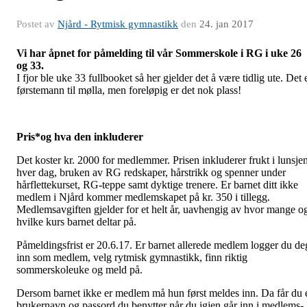
Postet av
Njård - Rytmisk gymnastikk
den
24. jan 2017
Vi har åpnet for påmelding til vår Sommerskole i RG i uke 26
og 33.
I fjor ble uke 33 fullbooket så her gjelder det å være tidlig ute. Det 
førstemann til mølla, men foreløpig er det nok plass!
Pris*og hva den inkluderer
Det koster kr. 2000 for medlemmer. Prisen inkluderer frukt i lunsje
hver dag, bruken av RG redskaper, hårstrikk og spenner under
hårflettekurset, RG-teppe samt dyktige trenere. Er barnet ditt ikke
medlem i Njård kommer medlemskapet på kr. 350 i tillegg.
Medlemsavgiften gjelder for et helt år, uavhengig av hvor mange o
hvilke kurs barnet deltar på.
Påmeldingsfrist er 20.6.17. Er barnet allerede medlem logger du de
inn som medlem, velg rytmisk gymnastikk, finn riktig
sommerskoleuke og meld på.
Dersom barnet ikke er medlem må hun først meldes inn. Da får du 
brukernavn og passord du benytter når du igjen går inn i medlems-