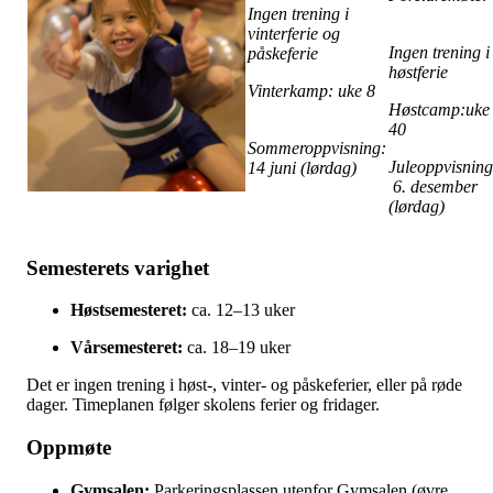
Ingen trening i
vinterferie og
Ingen trening i
påskeferie
høstferie
Vinterkamp: uke 8
Høstcamp:uke
40
Sommeroppvisning:
Juleoppvisning
14 juni (lørdag)
6. desember
(lørdag)
Semesterets varighet
Høstsemesteret:
ca. 12–13 uker
Vårsemesteret:
ca. 18–19 uker
Det er ingen trening i høst-, vinter- og påskeferier, eller på røde
dager. Timeplanen følger skolens ferier og fridager.
Oppmøte
Gymsalen:
Parkeringsplassen utenfor Gymsalen (øvre