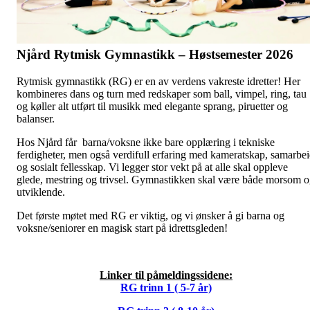
Njård Rytmisk Gymnastikk – Høstsemester 2026
Rytmisk gymnastikk (RG) er en av verdens vakreste idretter! Her
kombineres dans og turn med redskaper som ball, vimpel, ring, tau
og køller alt utført til musikk med elegante sprang, piruetter og
balanser.
Hos Njård får barna/voksne ikke bare opplæring i tekniske
ferdigheter, men også verdifull erfaring med kameratskap, samarbe
og sosialt fellesskap. Vi legger stor vekt på at alle skal oppleve
glede, mestring og trivsel. Gymnastikken skal være både morsom 
utviklende.
Det første møtet med RG er viktig, og vi ønsker å gi barna og
voksne/seniorer en magisk start på idrettsgleden!
Linker til påmeldingssidene:
RG trinn 1 ( 5-7 år)