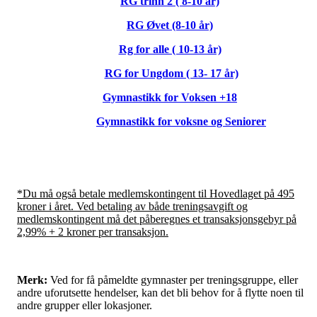
RG trinn 2 ( 8-10 år)
RG Øvet (8-10 år)
Rg for alle ( 10-13 år)
RG for Ungdom ( 13- 17 år)
Gymnastikk for Voksen +18
Gymnastikk for voksne og Seniorer
*Du må også betale medlemskontingent til Hovedlaget på 495
kroner i året. Ved betaling av både treningsavgift og
medlemskontingent må det påberegnes et transaksjonsgebyr på
2,99% + 2 kroner per transaksjon.
Merk:
Ved for få påmeldte gymnaster per treningsgruppe, eller
andre uforutsette hendelser, kan det bli behov for å flytte noen til
andre grupper eller lokasjoner.