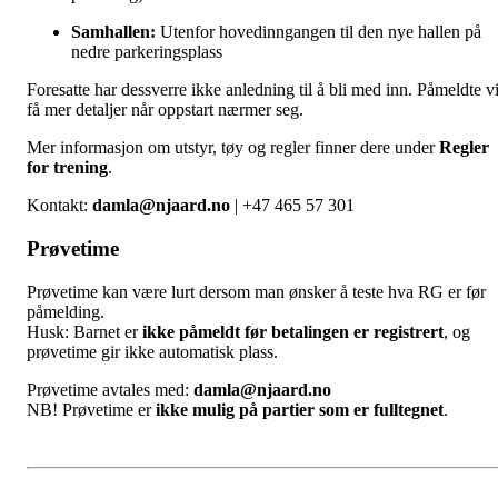
Samhallen:
Utenfor hovedinngangen til den nye hallen på
nedre parkeringsplass
Foresatte har dessverre ikke anledning til å bli med inn. Påmeldte vi
få mer detaljer når oppstart nærmer seg.
Mer informasjon om utstyr, tøy og regler finner dere under
Regler
for trening
.
Kontakt:
damla@njaard.no
| +47 465 57 301
Prøvetime
Prøvetime kan være lurt dersom man ønsker å teste hva RG er før
påmelding.
Husk: Barnet er
ikke påmeldt før betalingen er registrert
, og
prøvetime gir ikke automatisk plass.
Prøvetime avtales med:
damla@njaard.no
NB! Prøvetime er
ikke mulig på partier som er fulltegnet
.