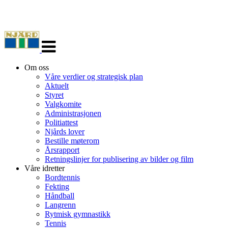
Veksle
navigasjon
Om oss
Våre verdier og strategisk plan
Aktuelt
Styret
Valgkomite
Administrasjonen
Politiattest
Njårds lover
Bestille møterom
Årsrapport
Retningslinjer for publisering av bilder og film
Våre idretter
Bordtennis
Fekting
Håndball
Langrenn
Rytmisk gymnastikk
Tennis