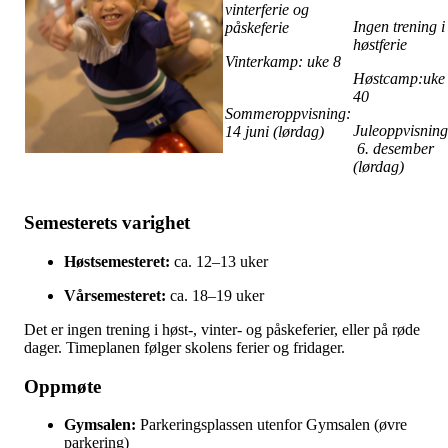
vinterferie og
Ingen trening i
påskeferie
høstferie
Vinterkamp: uke 8
Høstcamp:uke
40
Sommeroppvisning:
Juleoppvisning
14 juni (lørdag)
6. desember
(lørdag)
Semesterets varighet
Høstsemesteret:
ca. 12–13 uker
Vårsemesteret:
ca. 18–19 uker
Det er ingen trening i høst-, vinter- og påskeferier, eller på røde
dager. Timeplanen følger skolens ferier og fridager.
Oppmøte
Gymsalen:
Parkeringsplassen utenfor Gymsalen (øvre
parkering)