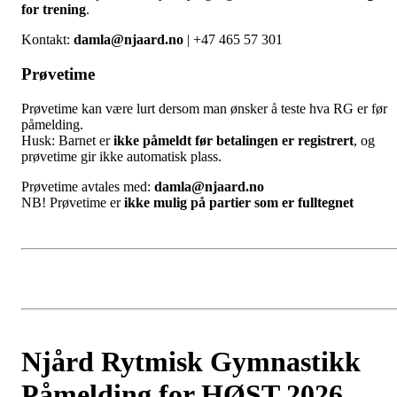
for trening
.
Kontakt:
damla@njaard.no
| +47 465 57 301
Prøvetime
Prøvetime kan være lurt dersom man ønsker å teste hva RG er før
påmelding.
Husk: Barnet er
ikke påmeldt før betalingen er registrert
, og
prøvetime gir ikke automatisk plass.
Prøvetime avtales med:
damla@njaard.no
NB! Prøvetime er
ikke mulig på partier som er fulltegnet
Njård Rytmisk Gymnastikk
Påmelding for HØST 2026