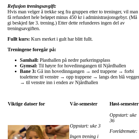
Refusjon treningsavgift:
Hvis man velger å trekke seg fra gruppen etter to treninger, vil man
få refundert hele beløpet minus 450 kr i administrasjonsgebyr. (Må
gi beskjed før 3. trening.) Etter dette refunderes ingen del av
treningsavgiften.
Fullt kurs:
Kurs merket i gult har blitt fullt.
Treningene foregår på:
Samhall:
Plasthallen på nedre parkeringsplass
Gymsal:
Til høyre for hovedinngangen til Njårdhallen
Bane 3:
Gå inn hovedinngangen → ned trappene → forbi
toalettene til venstre → opp trappene → langs den blå vegge
→ til venstre inn i enden av Njårdhallen
Viktige datoer for
Vår-semester
Høst-semester
Oppstart: uke
36
Oppstart: uke 3
Foreldremøte
Ingen trening i