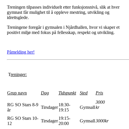
Treningen tilpasses individuelt etter funksjonsnivå, slik at hver
gymnast får mulighet til å oppleve mestring, utvikling og
idrettsglede.
Treningene foregår i gymsalen i Njårdhallen, hvor vi skaper et
positivt miljø med fokus på fellesskap, respekt og utvikling.
Påmelding her!
T
reninger:
Grup navn
Dag
Tidspunkt
Sted
Pris
3000
RG SO Stars 8-9
18:30-
Tirsdager
Gymsall
kr
år
19:15
RG SO Stars 10-
19:15-
Tirsdager
Gymsall
3000kr
12
20:00