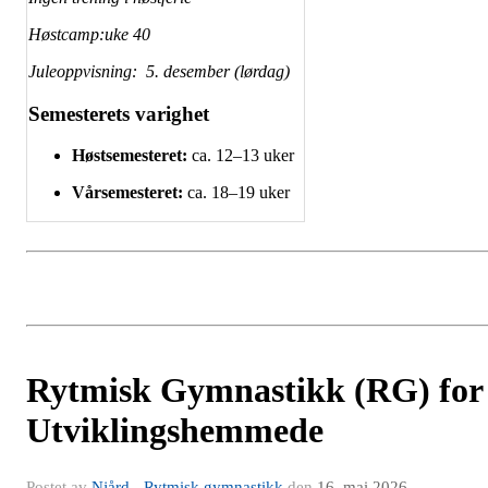
Høstcamp:uke 40
Juleoppvisning: 5. desember (lørdag)
Semesterets varighet
Høstsemesteret:
ca. 12–13 uker
Vårsemesteret:
ca. 18–19 uker
Rytmisk Gymnastikk (RG) for
Utviklingshemmede
Postet av
Njård - Rytmisk gymnastikk
den
16. mai 2026