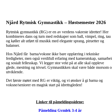
Njård Rytmisk Gymnastikk – Høstsemester 2026
Rytmisk gymnastikk (RG) er en av verdens vakreste idretter! Her
kombineres dans og turn med redskaper som ball, vimpel, ring, tau
og køller alt utført til musikk med elegante sprang, piruetter og
balanser.
Hos Njård får barna/voksne ikke bare opplæring i tekniske
ferdigheter, men også verdifull erfaring med kameratskap, samarbe
og sosialt fellesskap. Vi legger stor vekt på at alle skal oppleve
glede, mestring og trivsel. Gymnastikken skal være både morsom 
utviklende.
Det første møtet med RG er viktig, og vi ønsker å gi barna og
voksne/seniorer en magisk start på idrettsgleden!
Linker til påmeldingssidene:
Påmelding Gymlek 3-4 år