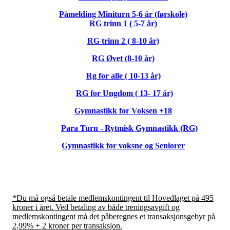
Påmelding Miniturn 5-6 år (førskole)
RG trinn 1 ( 5-7 år)
RG trinn 2 ( 8-10 år)
RG Øvet (8-10 år)
Rg for alle ( 10-13 år)
RG for Ungdom ( 13- 17 år)
Gymnastikk for Voksen +18
Para Turn - Rytmisk Gymnastikk (RG)
Gymnastikk for voksne og Seniorer
*Du må også betale medlemskontingent til Hovedlaget på 495
kroner i året. Ved betaling av både treningsavgift og
medlemskontingent må det påberegnes et transaksjonsgebyr på
2,99% + 2 kroner per transaksjon.