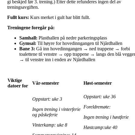
gi beskjed før 3. trening.) Etter dette refunderes ingen del av
treningsavgiften.
Fullt kurs:
Kurs merket i gult har blitt fullt.
Treningene foregår på:
Samhall:
Plasthallen på nedre parkeringsplass
Gymsal:
Til høyre for hovedinngangen til Njårdhallen
Bane 3:
Gå inn hovedinngangen → ned trappene → forbi
toalettene til venstre → opp trappene → langs den blå vegge
→ til venstre inn i enden av Njårdhallen
Viktige
Vår-semester
Høst-semester
datoer for
Oppstart: uke 36
Oppstart: uke 3
Foreldremøte:
Ingen trening i vinterferie
og påskeferie
Ingen trening i høstferie
Vinterkamp: uke 8
Høstcamp:uke 40