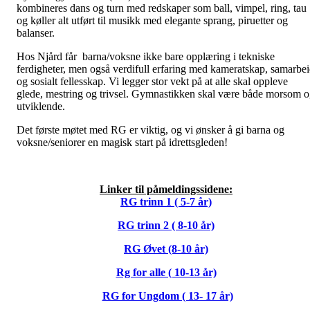
kombineres dans og turn med redskaper som ball, vimpel, ring, tau
og køller alt utført til musikk med elegante sprang, piruetter og
balanser.
Hos Njård får barna/voksne ikke bare opplæring i tekniske
ferdigheter, men også verdifull erfaring med kameratskap, samarbe
og sosialt fellesskap. Vi legger stor vekt på at alle skal oppleve
glede, mestring og trivsel. Gymnastikken skal være både morsom 
utviklende.
Det første møtet med RG er viktig, og vi ønsker å gi barna og
voksne/seniorer en magisk start på idrettsgleden!
Linker til påmeldingssidene:
RG trinn 1 ( 5-7 år)
RG trinn 2 ( 8-10 år)
RG Øvet (8-10 år)
Rg for alle ( 10-13 år)
RG for Ungdom ( 13- 17 år)