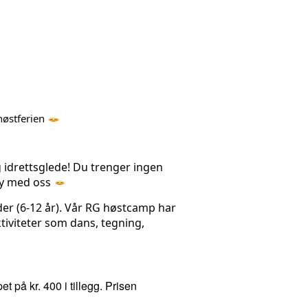
høstferien 
idrettsglede! 
Du trenger ingen 
øy med oss 
er (6-12 år). Vår RG høstcamp har 
 aktiviteter som dans, tegning, 
på kr. 400 i tillegg. Prisen