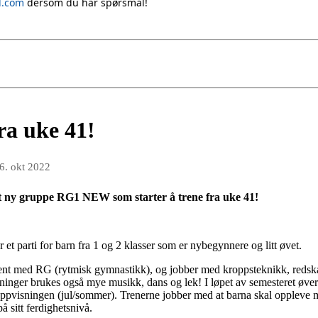
l.com
dersom du har spørsmål!
ra uke 41!
6. okt 2022
t ny gruppe RG1 NEW som starter å trene fra uke 41!
t parti for barn fra 1 og 2 klasser som er nybegynnere og litt øvet.
jent med RG (rytmisk gymnastikk), og jobber med kroppsteknikk, redsk
eninger brukes også mye musikk, dans og lek! I løpet av semesteret øve
oppvisningen (jul/sommer). Trenerne jobber med at barna skal oppleve m
på sitt ferdighetsnivå.