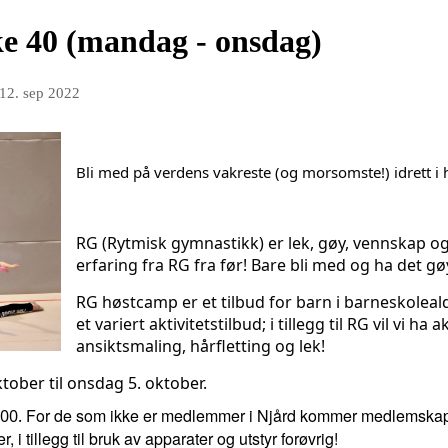
e 40 (mandag - onsdag)
12. sep 2022
Bli med på verdens vakreste (og morsomste!) idrett i 
RG (Rytmisk gymnastikk) er lek, gøy, vennskap og 
erfaring fra RG fra før! Bare bli med og ha det g
RG høstcamp er et tilbud for barn i barneskoleald
et variert aktivitetstilbud; i tillegg til RG vil vi ha
ansiktsmaling, hårfletting og lek!
ober til onsdag 5. oktober.
For de som ikke er medlemmer i Njård kommer medlemskapet 
.00.
, i tillegg til bruk av apparater og utstyr forøvrig!