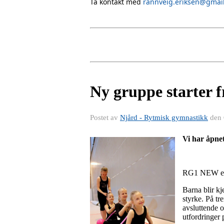
Ta kontakt med
rannveig.eriksen@gmai
Ny gruppe starter f
Postet av
Njård - Rytmisk gymnastikk
den
Vi har åpne
RG1 NEW er e
Barna blir k
styrke. På tr
avsluttende 
utfordringer 