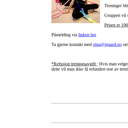
Treninger bl
Gruppen vil s
Prisen er 190
Påmelding via
linken her
Ta gjerne kontakt med
olga@njaard.no
om 
*Refusjon treningsavgift
: Hvis man velger
dette vil man ikke få refundert noe av tren