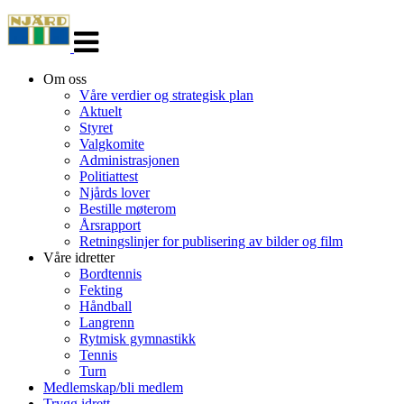
Veksle
navigasjon
Om oss
Våre verdier og strategisk plan
Aktuelt
Styret
Valgkomite
Administrasjonen
Politiattest
Njårds lover
Bestille møterom
Årsrapport
Retningslinjer for publisering av bilder og film
Våre idretter
Bordtennis
Fekting
Håndball
Langrenn
Rytmisk gymnastikk
Tennis
Turn
Medlemskap/bli medlem
Trygg idrett