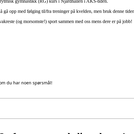
å rytmisk gymnastikk (RG) kurs i Njårdhallen i AKS-tiden.
il å gå opp med følging til/fra treninger på kvelden, men bruk denne tid
s vakreste (og morsomste!) sport sammen med oss mens dere er på jobb!
om du har noen spørsmål!