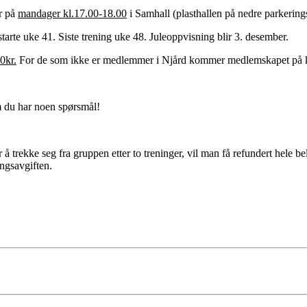
ir på
mandager kl.17.00-18.00
i Samhall (plasthallen på nedre parkering
tarte uke 41. Siste trening uke 48. Juleoppvisning blir 3. desember.
0kr.
For de som ikke er medlemmer i Njård kommer medlemskapet på kr.
du har noen spørsmål!
 å trekke seg fra gruppen etter to treninger, vil man få refundert hele be
ingsavgiften.