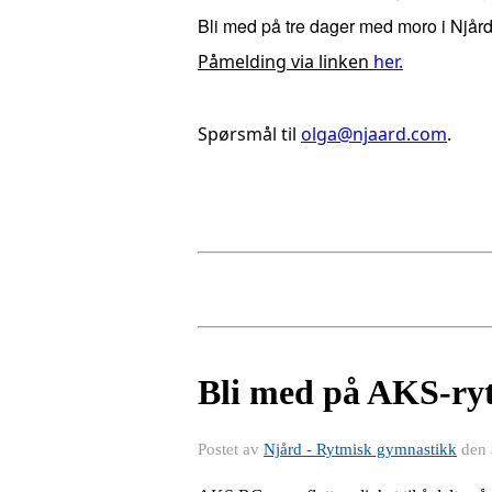
Bli med på tre dager med moro i Njård
Påmelding via linken
her.
Spørsmål til 
olga@njaard.com
.
Bli med på AKS-ry
Postet av
Njård - Rytmisk gymnastikk
den