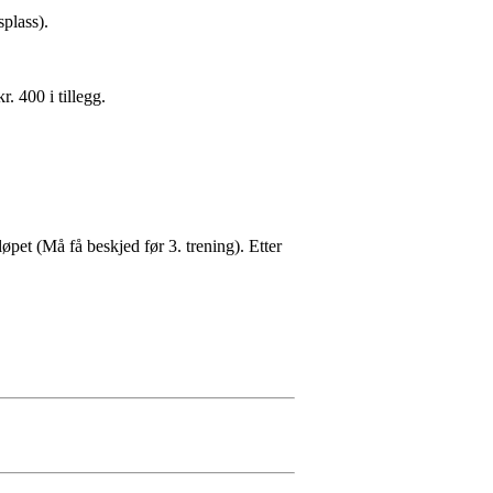
splass).
 400 i tillegg.
løpet (Må få beskjed før 3. trening). Etter