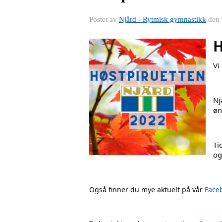
Postet av
Njård - Rytmisk gymnastikk
den
H
Vi
Nj
øn
Ti
og
Også finner du mye aktuelt på vår
Face