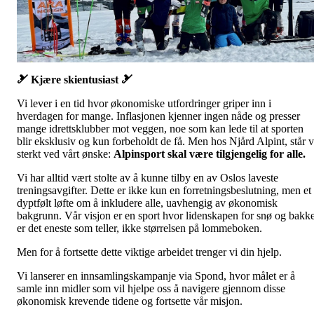
🎿 Kjære skientusiast 🎿
Vi lever i en tid hvor økonomiske utfordringer griper inn i
hverdagen for mange. Inflasjonen kjenner ingen nåde og presser
mange idrettsklubber mot veggen, noe som kan lede til at sporten
blir eksklusiv og kun forbeholdt de få. Men hos Njård Alpint, står v
sterkt ved vårt ønske:
Alpinsport skal være tilgjengelig for alle.
Vi har alltid vært stolte av å kunne tilby en av Oslos laveste
treningsavgifter. Dette er ikke kun en forretningsbeslutning, men et
dyptfølt løfte om å inkludere alle, uavhengig av økonomisk
bakgrunn. Vår visjon er en sport hvor lidenskapen for snø og bakk
er det eneste som teller, ikke størrelsen på lommeboken.
Men for å fortsette dette viktige arbeidet trenger vi din hjelp.
Vi lanserer en innsamlingskampanje via Spond, hvor målet er å
samle inn midler som vil hjelpe oss å navigere gjennom disse
økonomisk krevende tidene og fortsette vår misjon.