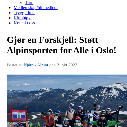
Turn
Medlemskap/bli medlem
Trygg idrett
Klubbtøy
Kontakt oss
Gjør en Forskjell: Støtt
Alpinsporten for Alle i Oslo!
Postet av
Njård - Alpint
den
2. okt 2023