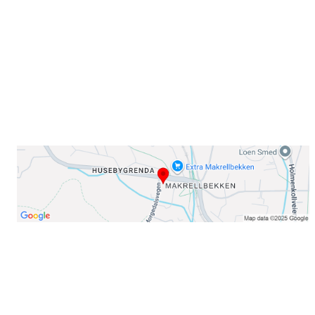
0378 Oslo
E-post: info@njaard.no
Telefon:
23 22 22 50
Organisasjonsnummer: 971435577
Her finner du oss