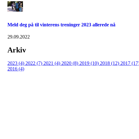
Meld deg på til vinterens treninger 2023 allerede nå
29.09.2022
Arkiv
2023 (4)
2022 (7)
2021 (4)
2020 (8)
2019 (10)
2018 (12)
2017 (17
2016 (4)
Velkommen til Njård
Sammen blir vi best!
Sørkedalsveien 106,