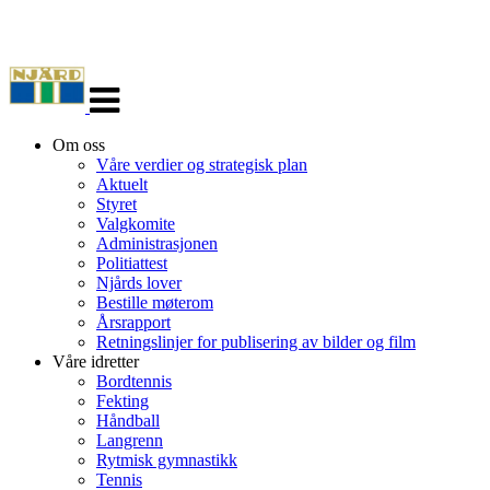
Veksle
navigasjon
Om oss
Våre verdier og strategisk plan
Aktuelt
Styret
Valgkomite
Administrasjonen
Politiattest
Njårds lover
Bestille møterom
Årsrapport
Retningslinjer for publisering av bilder og film
Våre idretter
Bordtennis
Fekting
Håndball
Langrenn
Rytmisk gymnastikk
Tennis