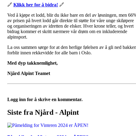
🔗
Klikk her for å bidra!
🔗
Ved å kjøpe et lodd, blir du ikke bare en del av løsningen, men 66
av prisen på hvert lodd går direkte til støtte for våre unge skiløpere
og organiseringen av idretten de elsker. Hver krone teller, og hvert
bidrag kommer et skritt nærmere vår drøm om en inkluderende
alpinsport.
La oss sammen sørge for at den herlige følelsen av å gli ned bakke
forblir innen rekkevidde for alle barn i Oslo.
Med dyp takknemlighet,
Njård Alpint Teamet
Logg inn for å skrive en kommentar.
Siste fra Njård - Alpint