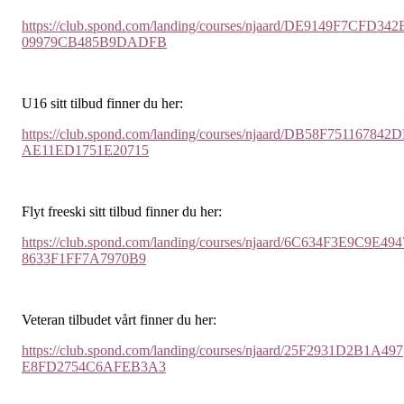
https://club.spond.com/landing/courses/njaard/DE9149F7CFD342
09979CB485B9DADFB
U16 sitt tilbud finner du her:
https://club.spond.com/landing/courses/njaard/DB58F751167842
AE11ED1751E20715
Flyt freeski sitt tilbud finner du her:
https://club.spond.com/landing/courses/njaard/6C634F3E9C9E494
8633F1FF7A7970B9
Veteran tilbudet vårt finner du her:
https://club.spond.com/landing/courses/njaard/25F2931D2B1A497
E8FD2754C6AFEB3A3