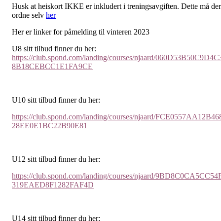
Husk at heiskort IKKE er inkludert i treningsavgiften. Dette må de
ordne selv
her
Her er linker for påmelding til vinteren 2023
U8 sitt tilbud finner du her:
https://club.spond.com/landing/courses/njaard/060D53B50C9D4C
8B18CEBCC1E1FA9CE
U10 sitt tilbud finner du her:
https://club.spond.com/landing/courses/njaard/FCE0557AA12B46
28EE0E1BC22B90E81
U12 sitt tilbud finner du her:
https://club.spond.com/landing/courses/njaard/9BD8C0CA5CC54
319EAED8F1282FAF4D
U14 sitt tilbud finner du her: