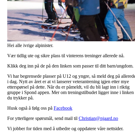
Hei alle ivrige alpinister.
Vær tidlig ute og sikre plass til vinterens treninger allerede nå.
Klikk deg inn på de på den linken som passer til ditt barn/ungdom.
Vi har begrensede plasser på U12 og yngre, så meld deg på allered
i dag. Nytt av året er at vi lanserer veterantrening igjen etter mye
etterspørsel på dette. Når du er påmeldt, vil du bli lagt inn i riktig
gruppe i Spond appen. Mer om treningstilbudet ligger inne i linken
du trykker på.
Husk også å følg oss på
Facebook
For ytterligere spørsmål, send mail til
Christian@njaard.no
Vi jobber for tiden med å utbedre og oppdatere våre nettsider.