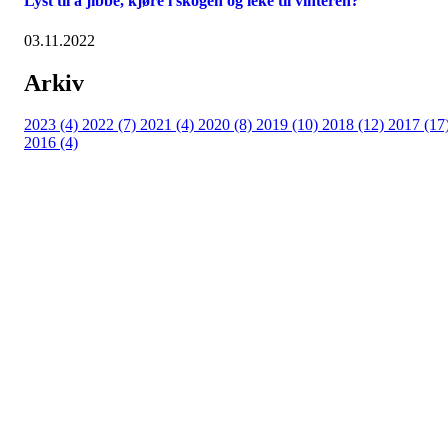
Lyst til å jibbe, kjøre i skogen og leke til vinteren?
03.11.2022
Arkiv
2023 (4)
2022 (7)
2021 (4)
2020 (8)
2019 (10)
2018 (12)
2017 (17
2016 (4)
Velkommen til Njård
Sammen blir vi best!
Sørkedalsveien 106,
0378 Oslo
E-post: info@njaard.no