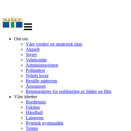
Veksle
navigasjon
Om oss
Våre verdier og strategisk plan
Aktuelt
Styret
Valgkomite
Administrasjonen
Politiattest
Njårds lover
Bestille møterom
Årsrapport
Retningslinjer for publisering av bilder og film
Våre idretter
Bordtennis
Fekting
Håndball
Langrenn
Rytmisk gymnastikk
Tennis