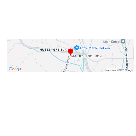
Telefon:
23 22 22 50
Organisasjonsnummer: 971435577
Her finner du oss