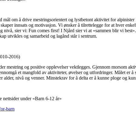
ål om å drive mestringsorientert og lystbetont aktivitet for alpinister i 
kaper innsats og motivasjon. Vi ønsker å tilrettelegge for at hver enkel
og nivå, sier vi: Fun comes first! I Njård sier vi at «sammen blir vi best»
kap utvikles og samarbeid og lagånd står i sentrum.
10-2016)
, der mestring og positive opplevelser vektlegges. Gjennom morsom aktivi
nnomgå et mangfold av aktiviteter, øvelser og utfordringer. Målet er å s
ter alder, nivå og venner. Minstekrav for å delta er å kunne ploge og kun
e nettsider under «Barn 6-12 år»
for-barn