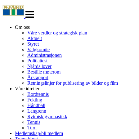
Veksle
navigasjon
Om oss
Våre verdier og strategisk plan
Aktuelt
Styret
Valgkomite
Administrasjonen
Politiattest
Njårds lover
Bestille møterom
Årsrapport
Retningslinjer for publisering av bilder og film
Våre idretter
Bordtennis
Fekting
Håndball
Langrenn
Rytmisk gymnastikk
Tennis
Turn
Medlemskap/bli medlem
Trygg idrett