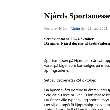
Njårds Sportsmesse
Postet av
Njård - Alpint
den
21. sep 2021
Sett av datoene 22-24 oktober.
Da åpner Njård dørene til årets vinters
Sportsmessen
 på Njård blir i år satt 
varer på lager som kan selges på messen
åpningstidene.
Sett av datoene 22-24 oktober.
Da åpner Njård dørene til årets vinter
Selg alt du ikke bruker – Finn masse bru
Du finner alle typer ski og sportsutsty
Her vil du også få kjøpt/solgt: Staver, s
Anton Sport, Bull ski og Kajakk, supersk