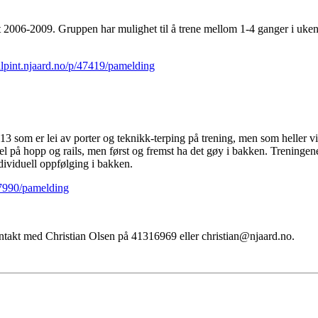
2006-2009. Gruppen har mulighet til å trene mellom 1-4 ganger i uken, 
/alpint.njaard.no/p/47419/pamelding
13 som er lei av porter og teknikk-terping på trening, men som heller vil
l på hopp og rails, men først og fremst ha det gøy i bakken. Treningene b
ndividuell oppfølging i bakken.
/47990/pamelding
ontakt med Christian Olsen på 41316969 eller christian@njaard.no.