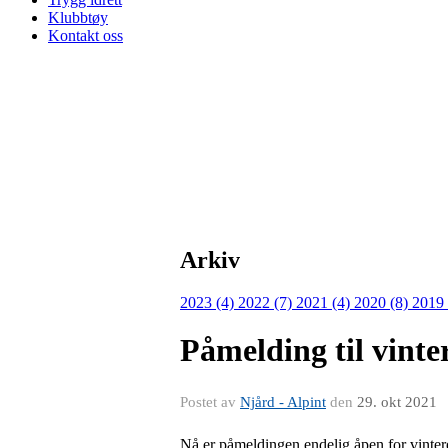
Klubbtøy
Kontakt oss
Arkiv
2023 (4)
2022 (7)
2021 (4)
2020 (8)
2019
Påmelding til vinte
Postet av
Njård - Alpint
den
29. okt 2021
Nå er påmeldingen endelig åpen for vinter