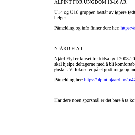
ALPINT FOR UNGDOM 13-16 ÅR
U14 og U16-gruppen består av løpere født 
helger.
Påmelding og info finner dere her:
https:/
NJÅRD FLYT
Njård Flyt er kurset for kidsa født 2008-20
skal hjelpe deltagerne med å bli komfortabe
ønsker. Vi fokuserer på et godt miljø og i
Påmelding her:
https://alpint.njaard.no/p
Har dere noen spørsmål er det bare å ta k