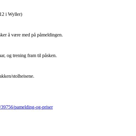
2 i Wyller)
nsker å være med på påmeldingen.
uar, og trening fram til påsken.
akken/stolheisene.
/p/39756/pamelding-og-priser