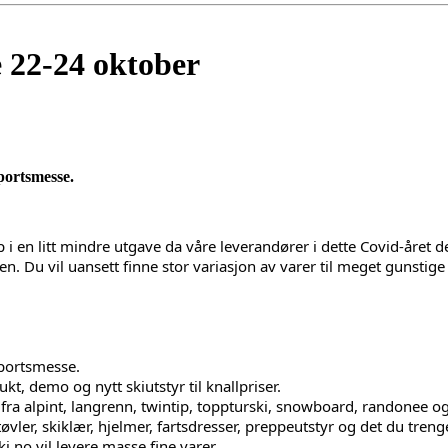
 22-24 oktober
portsmesse.
opp i en litt mindre utgave da våre leverandører i dette Covid-år
. Du vil uansett finne stor variasjon av varer til meget gunstige 
sportsmesse.
kt, demo og nytt skiutstyr til knallpriser.
r fra alpint, langrenn, twintip, toppturski, snowboard, randonee og
tøvler, skiklær, hjelmer, fartsdresser, preppeutstyr og det du treng
i.no vil levere masse fine varer.