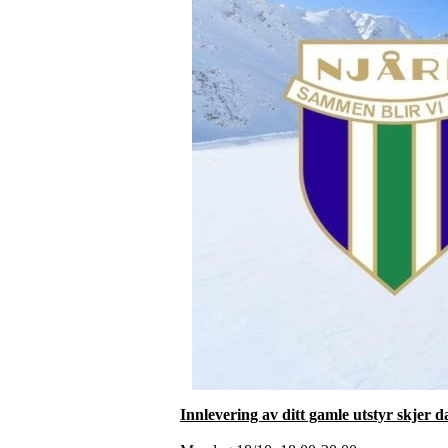
Innlevering av ditt gamle utstyr skjer 