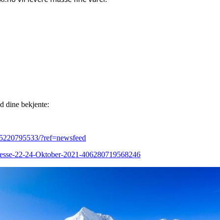
 dine bekjente:
25220795533/?ref=newsfeed
messe-22-24-Oktober-2021-406280719568246