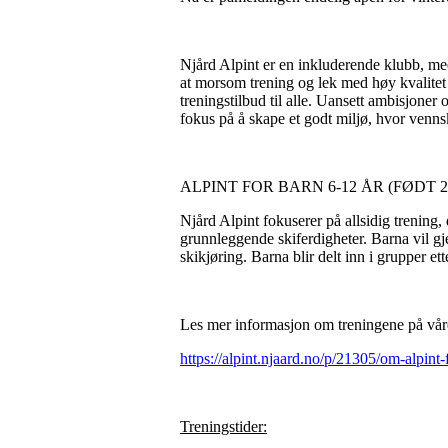
Njård Alpint er en inkluderende klubb, med m
at morsom trening og lek med høy kvalitet s
treningstilbud til alle. Uansett ambisjoner 
fokus på å skape et godt miljø, hvor venns
ALPINT FOR BARN 6-12 ÅR (FØDT 20
Njård Alpint fokuserer på allsidig trening
grunnleggende skiferdigheter. Barna vil gje
skikjøring. Barna blir delt inn i grupper et
Les mer informasjon om treningene på vår
https://alpint.njaard.no/p/21305/om-alpint-
Treningstider: