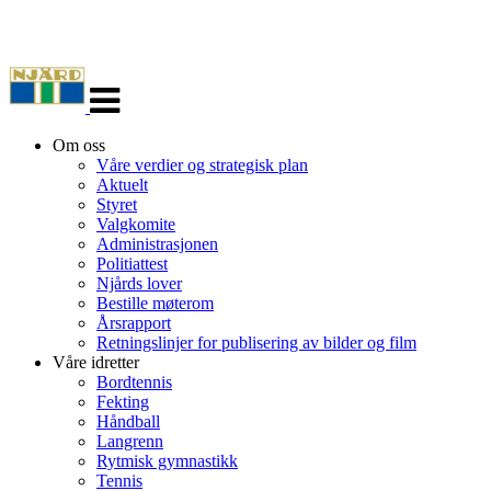
Veksle
navigasjon
Om oss
Våre verdier og strategisk plan
Aktuelt
Styret
Valgkomite
Administrasjonen
Politiattest
Njårds lover
Bestille møterom
Årsrapport
Retningslinjer for publisering av bilder og film
Våre idretter
Bordtennis
Fekting
Håndball
Langrenn
Rytmisk gymnastikk
Tennis