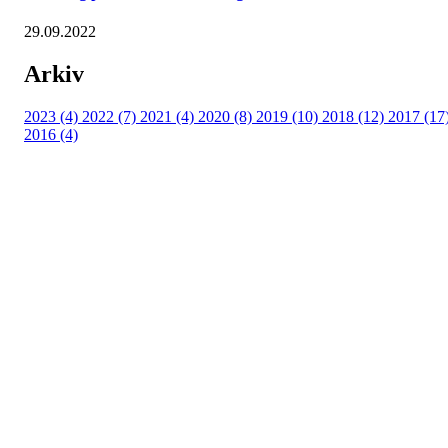
29.09.2022
Arkiv
2023 (4)
2022 (7)
2021 (4)
2020 (8)
2019 (10)
2018 (12)
2017 (17
2016 (4)
Velkommen til Njård
Sammen blir vi best!
Sørkedalsveien 106,
0378 Oslo
E-post: info@njaard.no
Telefon:
23 22 22 50