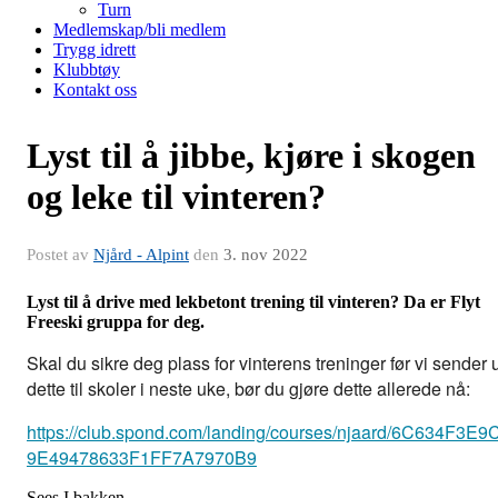
Turn
Medlemskap/bli medlem
Trygg idrett
Klubbtøy
Kontakt oss
Lyst til å jibbe, kjøre i skogen
og leke til vinteren?
Postet av
Njård - Alpint
den
3. nov 2022
Lyst til å drive med lekbetont trening til vinteren? Da er Flyt
Freeski gruppa for deg.
Skal du sikre deg plass for vinterens treninger før vi sender u
dette til skoler i neste uke, bør du gjøre dette allerede nå:
https://club.spond.com/landing/courses/njaard/6C634F3E9
9E49478633F1FF7A7970B9
Sees I bakken