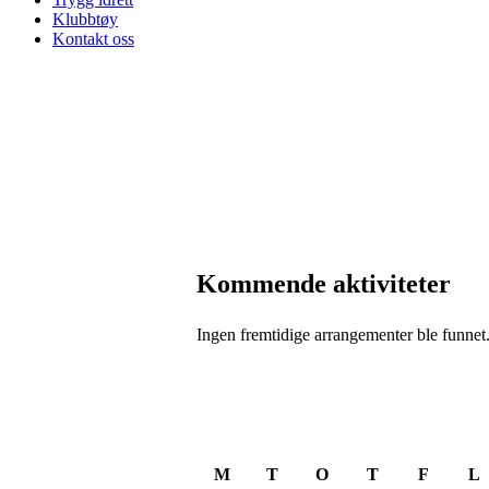
Klubbtøy
Kontakt oss
Kommende aktiviteter
Ingen fremtidige arrangementer ble funnet
August 2026
M
T
O
T
F
L