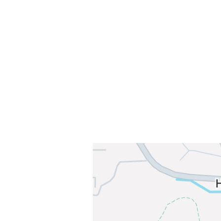
Sammen blir vi best!
Sørkedalsveien 106,
0378 Oslo
E-post: info@njaard.no
Telefon:
23 22 22 50
Organisasjonsnummer: 971435577
Her finner du oss