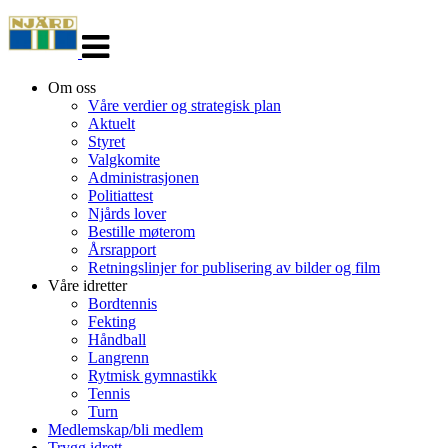
Veksle
navigasjon
Om oss
Våre verdier og strategisk plan
Aktuelt
Styret
Valgkomite
Administrasjonen
Politiattest
Njårds lover
Bestille møterom
Årsrapport
Retningslinjer for publisering av bilder og film
Våre idretter
Bordtennis
Fekting
Håndball
Langrenn
Rytmisk gymnastikk
Tennis
Turn
Medlemskap/bli medlem
Trygg idrett