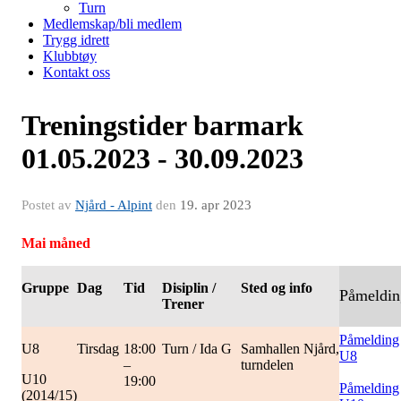
Turn
Medlemskap/bli medlem
Trygg idrett
Klubbtøy
Kontakt oss
Treningstider barmark
01.05.2023 - 30.09.2023
Postet av
Njård - Alpint
den
19. apr 2023
Mai måned
Gruppe
Dag
Tid
Disiplin /
Sted og info
Påmeldin
Trener
Påmelding
U8
Tirsdag
18:00
Turn / Ida G
Samhallen Njård,
U8
–
turndelen
U10
19:00
Påmelding
(2014/15)