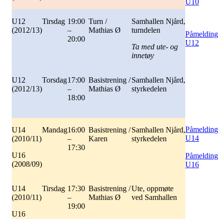
U10
U12
Tirsdag
19:00
Turn /
Samhallen Njård,
(2012/13)
–
Mathias Ø
turndelen
Påmelding
20:00
U12
Ta med ute- og
innetøy
U12
Torsdag
17:00
Basistrening /
Samhallen Njård,
(2012/13)
–
Mathias Ø
styrkedelen
18:00
Påmelding
U14
Mandag
16:00
Basistrening /
Samhallen Njård,
U14
(2010/11)
–
Karen
styrkedelen
17:30
U16
Påmelding
(2008/09)
U16
U14
Tirsdag
17:30
Basistrening /
Ute, oppmøte
(2010/11)
–
Mathias Ø
ved Samhallen
19:00
U16