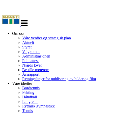
Veksle
navigasjon
Om oss
Våre verdier og strategisk plan
Aktuelt
Styret
Valgkomite
Administrasjonen
Politiattest
Njårds lover
Bestille møterom
Årsrapport
Retningslinjer for publisering av bilder og film
Våre idretter
Bordtennis
Fekting
Håndball
Langrenn
Rytmisk gymnastikk
Tennis