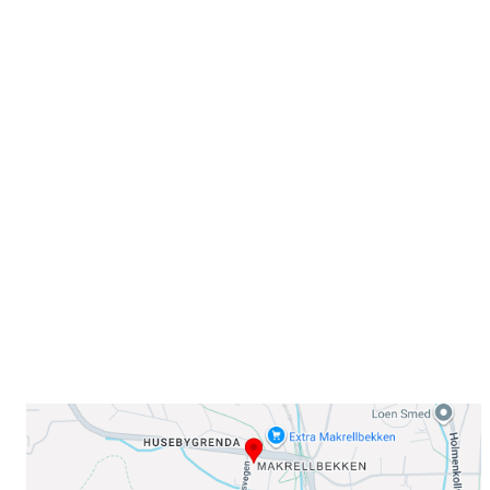
Velkommen til Njård
Sammen blir vi best!
Sørkedalsveien 106,
0378 Oslo
E-post: info@njaard.no
Telefon:
23 22 22 50
Organisasjonsnummer: 971435577
Her finner du oss