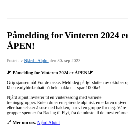
Påmelding for Vinteren 2024 e
ÅPEN!
Postet av
Njård - Alpint
den
30. sep 2023
🎿 Påmelding for Vinteren 2024 er ÅPEN!🎿
Grip sjansen nå! For de raske: Meld deg på før slutten av oktober o
få en earlybird-rabatt på hele pakken – spar 1000kr!
Njård alpint inviterer til en vintersesong med varierte
treningsgrupper. Enten du er en spirende alpinist, en erfaren utøver
eller bare elsker å suse ned bakken, har vi en gruppe for deg. Våre
grupper spenner fra Racing til Flyt, fra de minste til de mest erfarne
🔗
Mer om oss
:
Njård Alpint