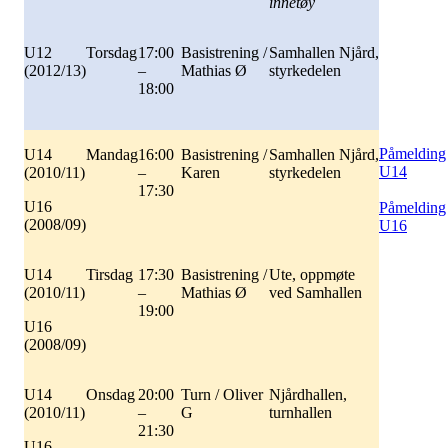
innetøy
U12
Torsdag
17:00
Basistrening /
Samhallen Njård,
(2012/13)
–
Mathias Ø
styrkedelen
18:00
Påmelding
U14
Mandag
16:00
Basistrening /
Samhallen Njård,
U14
(2010/11)
–
Karen
styrkedelen
17:30
U16
Påmelding
(2008/09)
U16
U14
Tirsdag
17:30
Basistrening /
Ute, oppmøte
(2010/11)
–
Mathias Ø
ved Samhallen
19:00
U16
(2008/09)
U14
Onsdag
20:00
Turn / Oliver
Njårdhallen,
(2010/11)
–
G
turnhallen
21:30
U16