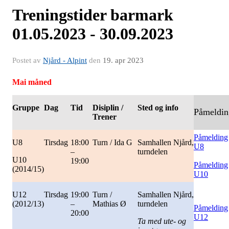
Treningstider barmark
01.05.2023 - 30.09.2023
Postet av
Njård - Alpint
den
19. apr 2023
Mai måned
Gruppe
Dag
Tid
Disiplin /
Sted og info
Påmeldin
Trener
Påmelding
U8
Tirsdag
18:00
Turn / Ida G
Samhallen Njård,
U8
–
turndelen
U10
19:00
Påmelding
(2014/15)
U10
U12
Tirsdag
19:00
Turn /
Samhallen Njård,
(2012/13)
–
Mathias Ø
turndelen
Påmelding
20:00
U12
Ta med ute- og