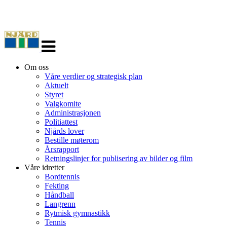
Veksle
navigasjon
Om oss
Våre verdier og strategisk plan
Aktuelt
Styret
Valgkomite
Administrasjonen
Politiattest
Njårds lover
Bestille møterom
Årsrapport
Retningslinjer for publisering av bilder og film
Våre idretter
Bordtennis
Fekting
Håndball
Langrenn
Rytmisk gymnastikk
Tennis