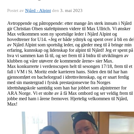
Postet av
Njård - Alpint
den
3. mai 2023
Avtroppende og påtroppende: etter mange års sterk innsats i Njård
gir Christian Olsen stafettpinnen videre til Max Ullrich. Vi ønsker
Max velkommen som ny sportslige leder i Njård Alpint og
hovedtrener for U14. «Jeg er både ydmyk og spent over å bli en de
av Njård Alpint som sportslig leder, og gleder meg til å bringe min
erfaring, kunnskap og lidenskap for alpint til Njård! Jeg er spent på
hva vi sammen kan få til, og ser frem til å bidra til utviklingen av
klubben og våre utøvere de kommende årene» sier Max.
Max konkurrerte i verdenscupen helt til sesongen 17/18, frem til et
fall i VM i St. Moritz ende karrieren hans. Siden den tid har han
gjennomført en bachelorgrad i idrettsvitenskap, og er snart ferdig
med sin mastergrad i fysisk prestasjonsevne fra Norges
idrettshøgskole samtidig som han har jobbet som alpintrener for
ARA Norge. Vi er stolte av å få Max ombord og ser veldig frem til
jobbe med ham i årene fremover. Hjertelig velkommen til Njård,
Max!