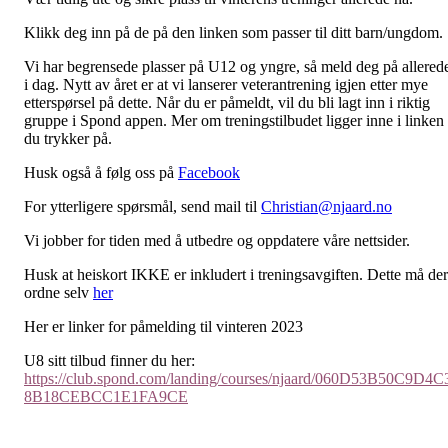
Klikk deg inn på de på den linken som passer til ditt barn/ungdom.
Vi har begrensede plasser på U12 og yngre, så meld deg på allered
i dag. Nytt av året er at vi lanserer veterantrening igjen etter mye
etterspørsel på dette. Når du er påmeldt, vil du bli lagt inn i riktig
gruppe i Spond appen. Mer om treningstilbudet ligger inne i linken
du trykker på.
Husk også å følg oss på
Facebook
For ytterligere spørsmål, send mail til
Christian@njaard.no
Vi jobber for tiden med å utbedre og oppdatere våre nettsider.
Husk at heiskort IKKE er inkludert i treningsavgiften. Dette må de
ordne selv
her
Her er linker for påmelding til vinteren 2023
U8 sitt tilbud finner du her:
https://club.spond.com/landing/courses/njaard/060D53B50C9D4C
8B18CEBCC1E1FA9CE