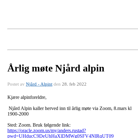
Årlig møte Njård alpin
Postet av
Njård - Alpint
den
28. feb 2022
Kjære alpinforeldre,
Njård Alpin kaller herved inn til årlig møte via Zoom, 8.mars kl
1900-2000
Sted: Zoom. Bruk følgende link:
https://oracle.zoom.us/my/anders.rustad?
pwd=UHducC9DeUhHaXlDMWg0SFV4NlRqUT09