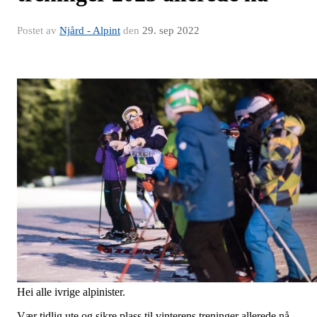
Postet av
Njård - Alpint
den
29. sep 2022
Hei alle ivrige alpinister.
Vær tidlig ute og sikre plass til vinterens treninger allerede nå.