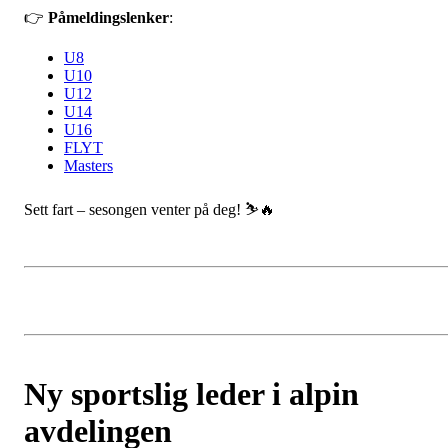
👉
Påmeldingslenker
:
U8
U10
U12
U14
U16
FLYT
Masters
Sett fart – sesongen venter på deg! ⛷️🔥
Ny sportslig leder i alpin
avdelingen