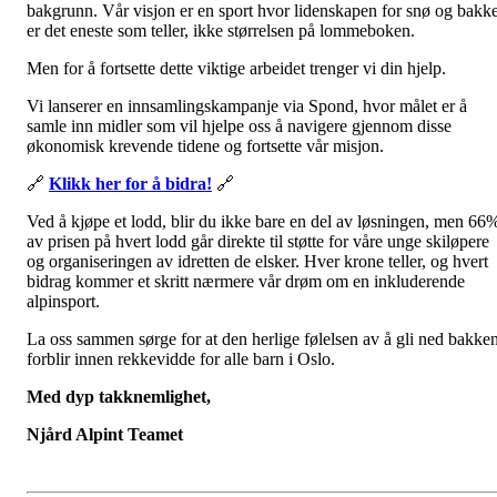
bakgrunn. Vår visjon er en sport hvor lidenskapen for snø og bakk
er det eneste som teller, ikke størrelsen på lommeboken.
Men for å fortsette dette viktige arbeidet trenger vi din hjelp.
Vi lanserer en innsamlingskampanje via Spond, hvor målet er å
samle inn midler som vil hjelpe oss å navigere gjennom disse
økonomisk krevende tidene og fortsette vår misjon.
🔗
Klikk her for å bidra!
🔗
Ved å kjøpe et lodd, blir du ikke bare en del av løsningen, men 66
av prisen på hvert lodd går direkte til støtte for våre unge skiløpere
og organiseringen av idretten de elsker. Hver krone teller, og hvert
bidrag kommer et skritt nærmere vår drøm om en inkluderende
alpinsport.
La oss sammen sørge for at den herlige følelsen av å gli ned bakke
forblir innen rekkevidde for alle barn i Oslo.
Med dyp takknemlighet,
Njård Alpint Teamet