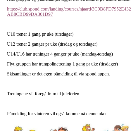
https://club.spond.com/landing/courses/njaard/3C9B8FD7952E43
AB8CBD99DA301D97
U10 trener 1 gang pr uke (tirsdager)
U12 trener 2 ganger pr uke (tirsdag og torsdager)
U14/U16 har treninger 4 ganger pr uke (mandag-torsdag)
Flyt gruppen har trampolinetrening 1 gang pr uke (tirsdager)
Skisamlinger er det egen påmelding til via spond appen.
Treningene vil foregå fram til juleferien.
Påmelding for vinteren vil også komme nå denne uken