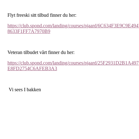
Flyt freeski sitt tilbud finner du her:
https://club.spond.com/landing/courses/njaard/6C634F3E9C9E494
8633F1FF7A7970B9
Veteran tilbudet vårt finner du her:
https://club.spond.com/landing/courses/njaard/25F2931D2B1A497
E8FD2754C6AFEB3A3
Vi sees I bakken