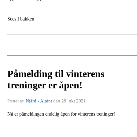
Sees I bakken
Påmelding til vinterens
treninger er åpen!
Postet av
Njård - Alpint
den
29. okt 2021
Nå er påmeldingen endelig åpen for vinterens treninger!
Njård Alpint er en inkluderende klubb, med mål om å drive