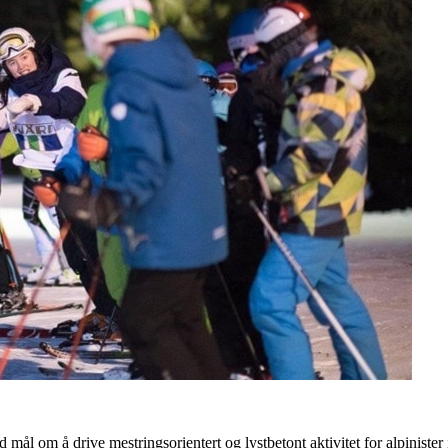
ål om å drive mestringsorientert og lystbetont aktivitet for alpinister i