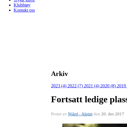
Klubbtøy
Kontakt oss
Arkiv
2023 (4)
2022 (7)
2021 (4)
2020 (8)
2019
Fortsatt ledige plas
Postet av
Njård - Alpint
den
20. des 2017