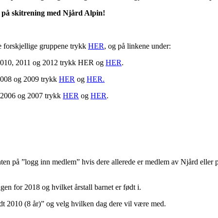
 på skitrening med Njård Alpin!
e forskjellige gruppene trykk
HER
, og på linkene under:
t 2010, 2011 og 2012 trykk HER og
HER
.
 2008 og 2009 trykk
HER
og
HER.
i 2006 og 2007 trykk
HER
og
HER
.
ten på ”logg inn medlem” hvis dere allerede er medlem av Njård eller p
en for 2018 og hvilket årstall barnet er født i.
t 2010 (8 år)” og velg hvilken dag dere vil være med.