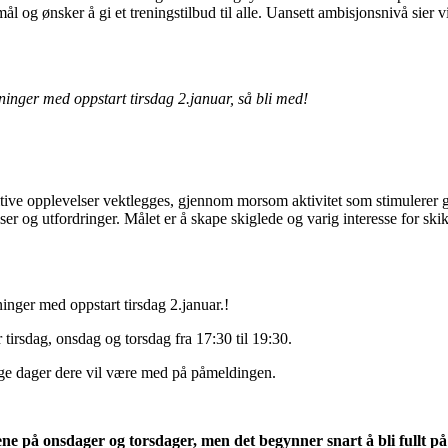
 mål og ønsker å gi et treningstilbud til alle. Uansett ambisjonsnivå sier 
reninger med oppstart tirsdag 2.januar, så bli med!
sitive opplevelser vektlegges, gjennom morsom aktivitet som stimulerer 
r og utfordringer. Målet er å skape skiglede og varig interesse for skikj
eninger med oppstart tirsdag 2.januar.!
er tirsdag, onsdag og torsdag fra 17:30 til 19:30.
ge dager dere vil være med på påmeldingen.
gene på onsdager og torsdager, men det begynner snart å bli fullt på