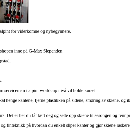
alpint for viderkomne og nybegynnere.
dshopen inne på G-Max Slependen.
gstad.
v.
m serviceman i alpint worldcup nivå vil holde kurset.
kal henge kantene, fjerne plastikken på sidene, smøring av skiene, og i
s. Det er her du får lært deg og sette opp skiene til sesongen og rennp
og finteknikk på hvordan du enkelt sliper kanter og gjør skiene raskere