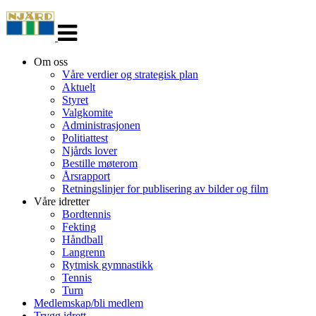
Veksle
navigasjon
Om oss
Våre verdier og strategisk plan
Aktuelt
Styret
Valgkomite
Administrasjonen
Politiattest
Njårds lover
Bestille møterom
Årsrapport
Retningslinjer for publisering av bilder og film
Våre idretter
Bordtennis
Fekting
Håndball
Langrenn
Rytmisk gymnastikk
Tennis
Turn
Medlemskap/bli medlem
Trygg idrett