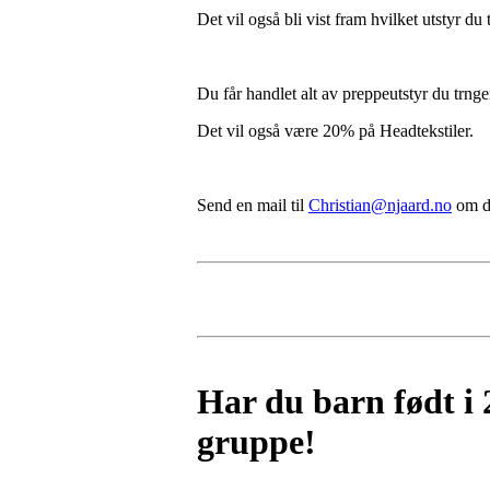
Det vil også bli vist fram hvilket utstyr d
Du får handlet alt av preppeutstyr du trnger
Det vil også være 20% på Headtekstiler.
Send en mail til
Christian@njaard.no
om du
Har du barn født i 
gruppe!