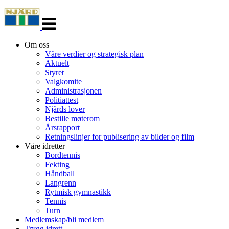
Veksle
navigasjon
Om oss
Våre verdier og strategisk plan
Aktuelt
Styret
Valgkomite
Administrasjonen
Politiattest
Njårds lover
Bestille møterom
Årsrapport
Retningslinjer for publisering av bilder og film
Våre idretter
Bordtennis
Fekting
Håndball
Langrenn
Rytmisk gymnastikk
Tennis
Turn
Medlemskap/bli medlem
Trygg idrett