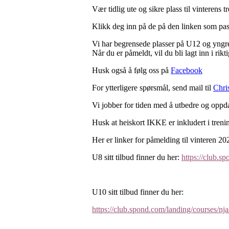
Vær tidlig ute og sikre plass til vinterens t
Klikk deg inn på de på den linken som pas
Vi har begrensede plasser på U12 og yngre, 
Når du er påmeldt, vil du bli lagt inn i ri
Husk også å følg oss på
Facebook
For ytterligere spørsmål, send mail til
Chri
Vi jobber for tiden med å utbedre og oppdat
Husk at heiskort IKKE er inkludert i treni
Her er linker for påmelding til vinteren 20
U8 sitt tilbud finner du her:
https://club
U10 sitt tilbud finner du her:
https://club.spond.com/landing/cour