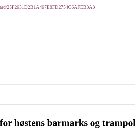
ses/njaard/25F2931D2B1A497E8FD2754C6AFEB3A3
for høstens barmarks og trampol