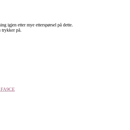
ing igjen etter mye etterspørsel på dette.
u trykker på.
E1FA9CE