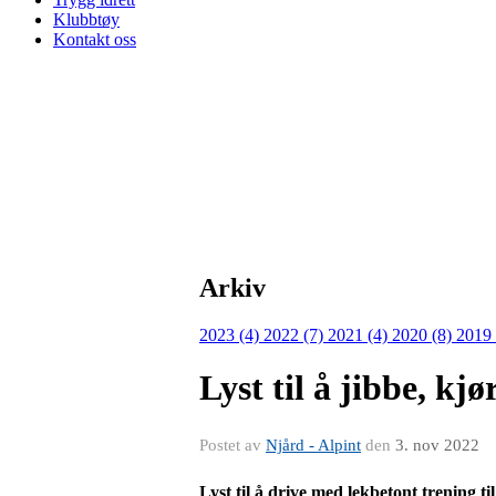
Klubbtøy
Kontakt oss
Arkiv
2023 (4)
2022 (7)
2021 (4)
2020 (8)
2019
Lyst til å jibbe, kjø
Postet av
Njård - Alpint
den
3. nov 2022
Lyst til å drive med lekbetont trening t