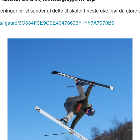
eninger før vi sender ut dette til skoler i neste uke, bør du gjøre 
ourses/njaard/6C634F3E9C9E49478633F1FF7A7970B9