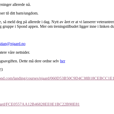
reninger allerede nå.
ser til ditt barn/ungdom.
så meld deg på allerede i dag. Nytt av året er at vi lanserer veterantren
ktig gruppe i Spond appen. Mer om treningstilbudet ligger inne i linken d
stian@njaard.no
ere våre nettsider.
ngsavgiften. Dette må dere ordne selv
her
23
.spond.com/landing/courses/njaard/060D53B50C9D4C38B18CEBCC1
ses/njaard/FCE0557AA12B46828EE0E1BC22B90E81