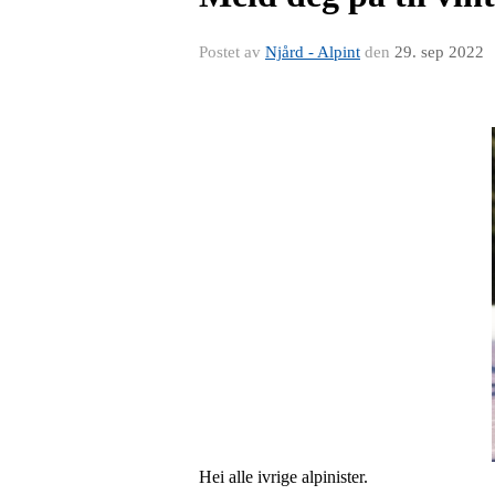
Postet av
Njård - Alpint
den
29. sep 2022
Hei alle ivrige alpinister.