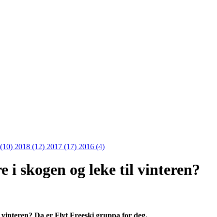
 (10)
2018 (12)
2017 (17)
2016 (4)
re i skogen og leke til vinteren?
il vinteren? Da er Flyt Freeski gruppa for deg.