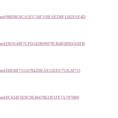
ses/njaard/9BD8C0CA5CC54F319EAED8F1282FAF4D
ses/njaard/DE9149F7CFD342B09979CB485B9DADFB
es/njaard/DB58F751167842DEAE11ED1751E20715
es/njaard/6C634F3E9C9E49478633F1FF7A7970B9