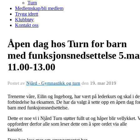
Turn
Medlemskap/bli medlem
Trygg idrett
Klubbtøy
Kontakt oss
Åpen dag hos Turn for barn
med funksjonsnedsettelse 5.ma
11.00-13.00
Postet av
Njård - Gymnastikk og turn
den
19. mar 2019
Trenerne våre, Eilin og Ingeborg, har vært på lederkurs og skal i d
forbindelse ha eksamen. De har da valgt å sette opp en åpen dag fo
barn med funksjonsnedsettelse.
Dette er noe vi i Njård Turn støtter fullt ut og håper blir vellykket. 
oppfordrer derfor alle som leser dette om å spre ordet via alle
kanaler.