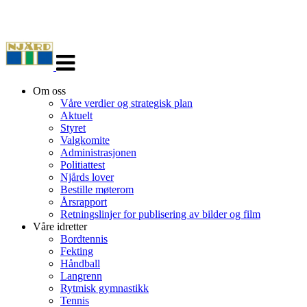
Veksle
navigasjon
Om oss
Våre verdier og strategisk plan
Aktuelt
Styret
Valgkomite
Administrasjonen
Politiattest
Njårds lover
Bestille møterom
Årsrapport
Retningslinjer for publisering av bilder og film
Våre idretter
Bordtennis
Fekting
Håndball
Langrenn
Rytmisk gymnastikk
Tennis