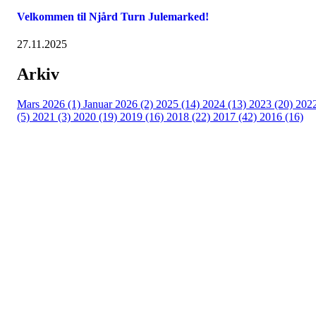
Velkommen til Njård Turn Julemarked!
27.11.2025
Arkiv
Mars 2026 (1)
Januar 2026 (2)
2025 (14)
2024 (13)
2023 (20)
202
(5)
2021 (3)
2020 (19)
2019 (16)
2018 (22)
2017 (42)
2016 (16)
Velkommen til Njård
Sammen blir vi best!
Sørkedalsveien 106,
0378 Oslo
E-post: info@njaard.no