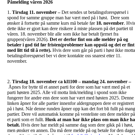
Påmelding våren 2026
1.
Tirsdag 11. november –
Det sendes ut betalingsforespørsel i
spond for samme gruppe man har vært med på i høst. Dere som
ønsker å fortsette på samme kurs må betale før
18
. november
. Hvi
dette ikke er gjort kan dere risikere å miste plassen på det partiet til
våren. 18. november blir alle som ikke har betalt fjernet fra
gruppen(våren 2026).
Det er derfor fint om alle melder på og
betaler i god tid før fristen(problemer kan oppstå og det er fint
med litt tid til å rette).
Hvis dere som går på parti i høst ikke motta
betalingsforespørsel ber vi dere kontakte oss snarest etter 11.
november.
2.
Tirsdag 18. november ca kl1100 – mandag 24. november –
Åpnes for bytte til et annet parti for dere som har vært med på et
parti høsten 2025. Alle vil motta link/melding i spond som ikke
fungerer for andre enn dere som har vært med høsten 2025. Denne
linken åpner for alle partier innenfor aldergruppen dere er registrert
på i høst. Når denne runden åpner opp kan det fort bli fullt på man
partier. Dere vil automatisk komme på venteliste om dere melder på
et parti som er fullt.
Husk at man har ikke plass om man ikke ha
betalt.
Hvis dere har meldt på samme dag som dere gikk på i høst,
men ønsker en annen. Da må dere melde på og betale for den dage