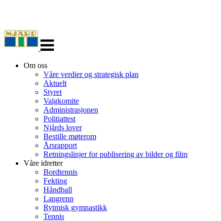
Veksle
navigasjon
Om oss
Våre verdier og strategisk plan
Aktuelt
Styret
Valgkomite
Administrasjonen
Politiattest
Njårds lover
Bestille møterom
Årsrapport
Retningslinjer for publisering av bilder og film
Våre idretter
Bordtennis
Fekting
Håndball
Langrenn
Rytmisk gymnastikk
Tennis