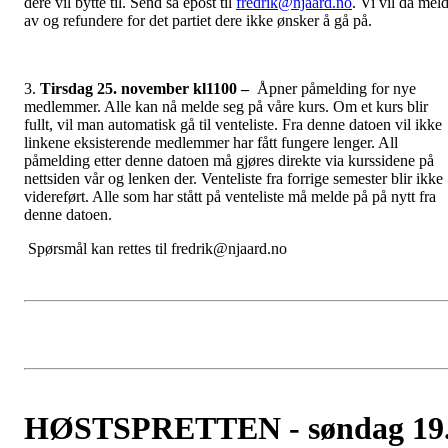
dere vil bytte til. Send så epost til
fredrik@njaard.no
. Vi vil da mel
av og refundere for det partiet dere ikke ønsker å gå på.
3.
Tirsdag 25. november kl1100 –
Åpner påmelding for nye
medlemmer. Alle kan nå melde seg på våre kurs. Om et kurs blir
fullt, vil man automatisk gå til venteliste. Fra denne datoen vil ikke
linkene eksisterende medlemmer har fått fungere lenger. All
påmelding etter denne datoen må gjøres direkte via kurssidene på
nettsiden vår og lenken der. Venteliste fra forrige semester blir ikke
videreført. Alle som har stått på venteliste må melde på på nytt fra
denne datoen.
Spørsmål kan rettes til fredrik@njaard.no
HØSTSPRETTEN - søndag 19