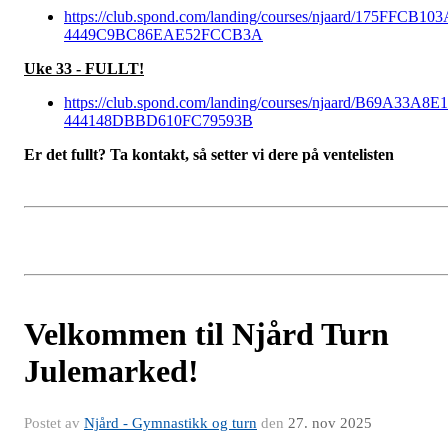
https://club.spond.com/landing/courses/njaard/175FFCB10
4449C9BC86EAE52FCCB3A
Uke 33 - FULLT!
https://club.spond.com/landing/courses/njaard/B69A33A8E
444148DBBD610FC79593B
Er det fullt? Ta kontakt, så setter vi dere på ventelisten
Velkommen til Njård Turn
Julemarked!
Postet av
Njård - Gymnastikk og turn
den
27. nov 2025