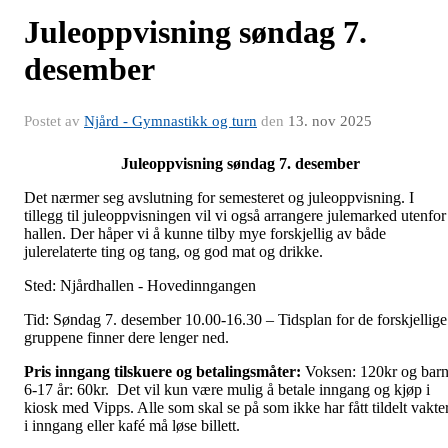
Juleoppvisning søndag 7.
desember
Postet av
Njård - Gymnastikk og turn
den
13. nov 2025
Juleoppvisning søndag 7. desember
Det nærmer seg avslutning for semesteret og juleoppvisning. I
tillegg til juleoppvisningen vil vi også arrangere julemarked utenfor
hallen. Der håper vi å kunne tilby mye forskjellig av både
julerelaterte ting og tang, og god mat og drikke.
Sted: Njårdhallen - Hovedinngangen
Tid: Søndag 7. desember 10.00-16.30 – Tidsplan for de forskjellige
gruppene finner dere lenger ned.
Pris inngang tilskuere og betalingsmåter:
Voksen: 120kr og bar
6-17 år: 60kr. Det vil kun være mulig å betale inngang og kjøp i
kiosk med Vipps. Alle som skal se på som ikke har fått tildelt vakte
i inngang eller kafé må løse billett.