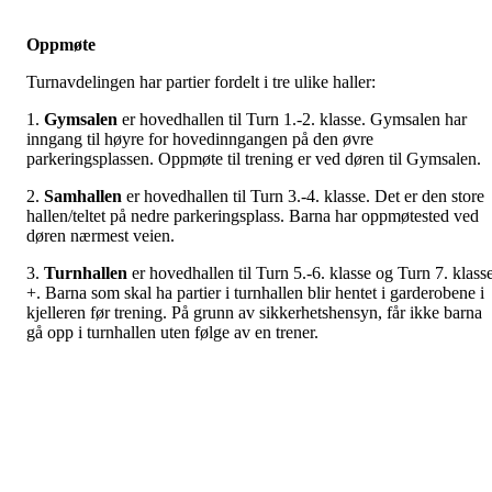
Oppmøte
Turnavdelingen har partier fordelt i tre ulike haller:
1.
Gymsalen
er hovedhallen til Turn 1.-2. klasse. Gymsalen har
inngang til høyre for hovedinngangen på den øvre
parkeringsplassen. Oppmøte til trening er ved døren til Gymsalen.
2.
Samhallen
er hovedhallen til Turn 3.-4. klasse. Det er den store
hallen/teltet på nedre parkeringsplass. Barna har oppmøtested ved
døren nærmest veien.
3.
Turnhallen
er hovedhallen til Turn 5.-6. klasse og Turn 7. klass
+. Barna som skal ha partier i turnhallen blir hentet i garderobene i
kjelleren før trening. På grunn av sikkerhetshensyn, får ikke barna
gå opp i turnhallen uten følge av en trener.
Alle barn kan hentes på samme sted som de ble avlevert, etter endt
trening.
Vi ber alle foreldre om å trykke deltar/deltar ikke, sånn at våre
trenere har en oversikt over hvem som kommer på treningen.