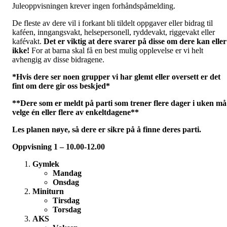
Juleoppvisningen krever ingen forhåndspåmelding.
De fleste av dere vil i forkant bli tildelt oppgaver eller bidrag til
kaféen, inngangsvakt, helsepersonell, ryddevakt, riggevakt eller
kafévakt.
Det er viktig at dere svarer på disse om dere kan eller
ikke!
For at barna skal få en best mulig opplevelse er vi helt
avhengig av disse bidragene.
*Hvis dere ser noen grupper vi har glemt eller oversett er det
fint om dere gir oss beskjed*
**Dere som er meldt på parti som trener flere dager i uken må
velge én eller flere av enkeltdagene**
Les planen nøye, så dere er sikre på å finne deres parti.
Oppvisning 1 – 10.00-12.00
Gymlek
Mandag
Onsdag
Miniturn
Tirsdag
Torsdag
AKS