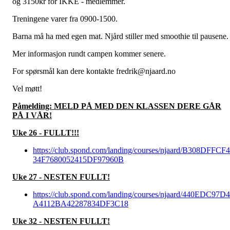
og 3150kr for IKKE - medlemmer.
Treningene varer fra 0900-1500.
Barna må ha med egen mat. Njård stiller med smoothie til pausene.
Mer informasjon rundt campen kommer senere.
For spørsmål kan dere kontakte fredrik@njaard.no
Vel møtt!
Påmelding: MELD PÅ MED DEN KLASSEN DERE GÅR
PÅ I VÅR!
Uke 26 - FULLT!!!
https://club.spond.com/landing/courses/njaard/B308DFFCF
34F7680052415DF97960B
Uke 27 - NESTEN FULLT!
https://club.spond.com/landing/courses/njaard/440EDC97D
A4112BA42287834DF3C18
Uke 32 - NESTEN FULLT!