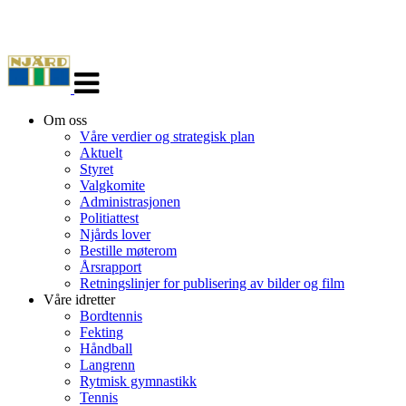
Veksle
navigasjon
Om oss
Våre verdier og strategisk plan
Aktuelt
Styret
Valgkomite
Administrasjonen
Politiattest
Njårds lover
Bestille møterom
Årsrapport
Retningslinjer for publisering av bilder og film
Våre idretter
Bordtennis
Fekting
Håndball
Langrenn
Rytmisk gymnastikk
Tennis