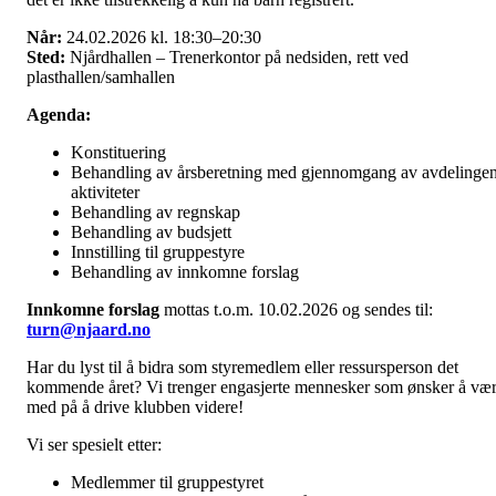
Når:
24.02.2026 kl. 18:30–20:30
Sted:
Njårdhallen – Trenerkontor på nedsiden, rett ved
plasthallen/samhallen
Agenda:
Konstituering
Behandling av årsberetning med gjennomgang av avdelinge
aktiviteter
Behandling av regnskap
Behandling av budsjett
Innstilling til gruppestyre
Behandling av innkomne forslag
Innkomne forslag
mottas t.o.m. 10.02.2026 og sendes til:
turn@njaard.no
Har du lyst til å bidra som styremedlem eller ressursperson det
kommende året? Vi trenger engasjerte mennesker som ønsker å væ
med på å drive klubben videre!
Vi ser spesielt etter:
Medlemmer til gruppestyret