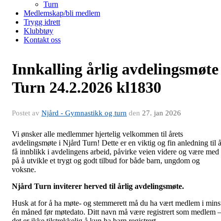
Turn
Medlemskap/bli medlem
Trygg idrett
Klubbtøy
Kontakt oss
Innkalling årlig avdelingsmøte
Turn 24.2.2026 kl1830
Postet av
Njård - Gymnastikk og turn
den
27. jan 2026
Vi ønsker alle medlemmer hjertelig velkommen til årets
avdelingsmøte i Njård Turn! Dette er en viktig og fin anledning til 
få innblikk i avdelingens arbeid, påvirke veien videre og være med
på å utvikle et trygt og godt tilbud for både barn, ungdom og
voksne.
Njård Turn inviterer herved til årlig avdelingsmøte.
Husk at for å ha møte- og stemmerett må du ha vært medlem i mins
én måned før møtedato. Ditt navn må være registrert som medlem 
det er ikke tilstrekkelig å kun ha barn registrert.