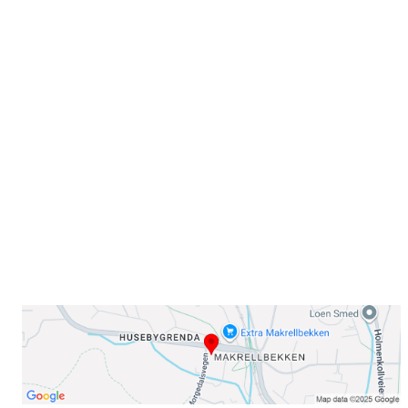
Velkommen til Njård
Sammen blir vi best!
Sørkedalsveien 106,
0378 Oslo
E-post: info@njaard.no
Telefon:
23 22 22 50
Organisasjonsnummer: 971435577
Her finner du oss