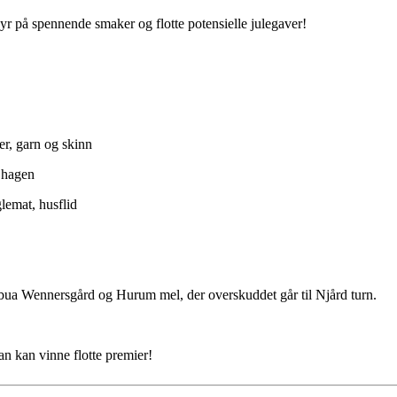
r på spennende smaker og flotte potensielle julegaver!
er, garn og skinn
a hagen
lemat, husflid
etbua Wennersgård og Hurum mel, der overskuddet går til Njård turn.
n kan vinne flotte premier!