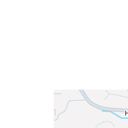
Velkommen til Njård
Sammen blir vi best!
Sørkedalsveien 106,
0378 Oslo
E-post: info@njaard.no
Telefon:
23 22 22 50
Organisasjonsnummer: 971435577
Her finner du oss