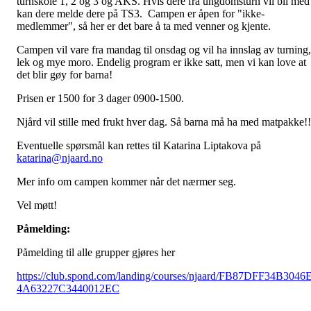
turnskole 1, 2 og 3 og AKS. Hvis dere fra ungdomsturn vil bli med
kan dere melde dere på TS3. Campen er åpen for "ikke-
medlemmer", så her er det bare å ta med venner og kjente.
Campen vil vare fra mandag til onsdag og vil ha innslag av turning,
lek og mye moro. Endelig program er ikke satt, men vi kan love at
det blir gøy for barna!
Prisen er 1500 for 3 dager 0900-1500.
Njård vil stille med frukt hver dag. Så barna må ha med matpakke!!
Eventuelle spørsmål kan rettes til Katarina Liptakova på
katarina@njaard.no
Mer info om campen kommer når det nærmer seg.
Vel møtt!
Påmelding:
Påmelding til alle grupper gjøres her
https://club.spond.com/landing/courses/njaard/FB87DFF34B3046
4A63227C3440012EC