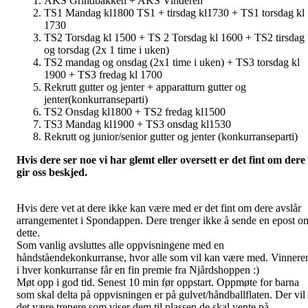
AKS Grindbakken + AKS Vinderen
TS1 Mandag kl1800 TS1 + tirsdag kl1730 + TS1 torsdag kl
1730
TS2 Torsdag kl 1500 + TS 2 Torsdag kl 1600 + TS2 tirsdag
og torsdag (2x 1 time i uken)
TS2 mandag og onsdag (2x1 time i uken) + TS3 torsdag kl
1900 + TS3 fredag kl 1700
Rekrutt gutter og jenter + apparatturn gutter og
jenter(konkurranseparti)
TS2 Onsdag kl1800 + TS2 fredag kl1500
TS3 Mandag kl1900 + TS3 onsdag kl1530
Rekrutt og junior/senior gutter og jenter (konkurranseparti)
Hvis dere ser noe vi har glemt eller oversett er det fint om dere
gir oss beskjed.
Hvis dere vet at dere ikke kan være med er det fint om dere avslår
arrangementet i Spondappen. Dere trenger ikke å sende en epost o
dette.
Som vanlig avsluttes alle oppvisningene med en
håndståendekonkurranse, hvor alle som vil kan være med. Vinnere
i hver konkurranse får en fin premie fra Njårdshoppen :)
Møt opp i god tid. Senest 10 min før oppstart. Oppmøte for barna
som skal delta på oppvisningen er på gulvet/håndballflaten. Der vil
det være trenere som viser dem til plassen de skal vente på.