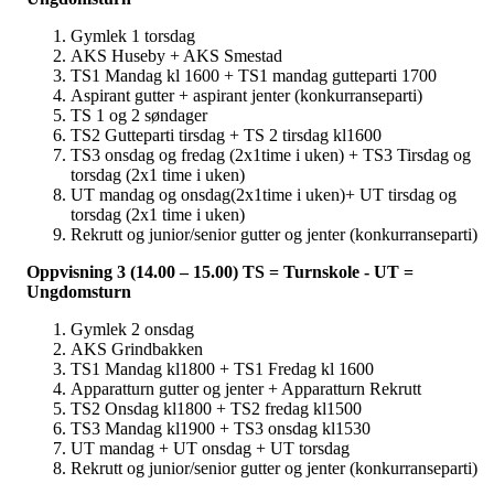
Gymlek 1 torsdag
AKS Huseby + AKS Smestad
TS1 Mandag kl 1600 + TS1 mandag gutteparti 1700
Aspirant gutter + aspirant jenter (konkurranseparti)
TS 1 og 2 søndager
TS2 Gutteparti tirsdag + TS 2 tirsdag kl1600
TS3 onsdag og fredag (2x1time i uken) + TS3 Tirsdag og
torsdag (2x1 time i uken)
UT mandag og onsdag(2x1time i uken)+ UT tirsdag og
torsdag (2x1 time i uken)
Rekrutt og junior/senior gutter og jenter (konkurranseparti)
Oppvisning 3 (14.00 – 15.00) TS = Turnskole - UT =
Ungdomsturn
Gymlek 2 onsdag
AKS Grindbakken
TS1 Mandag kl1800 + TS1 Fredag kl 1600
Apparatturn gutter og jenter + Apparatturn Rekrutt
TS2 Onsdag kl1800 + TS2 fredag kl1500
TS3 Mandag kl1900 + TS3 onsdag kl1530
UT mandag + UT onsdag + UT torsdag
Rekrutt og junior/senior gutter og jenter (konkurranseparti)