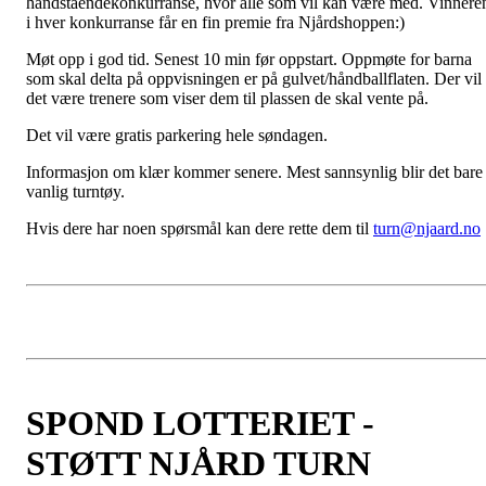
håndståendekonkurranse, hvor alle som vil kan være med. Vinnere
i hver konkurranse får en fin premie fra Njårdshoppen:)
Møt opp i god tid. Senest 10 min før oppstart. Oppmøte for barna
som skal delta på oppvisningen er på gulvet/håndballflaten. Der vil
det være trenere som viser dem til plassen de skal vente på.
Det vil være gratis parkering hele søndagen.
Informasjon om klær kommer senere. Mest sannsynlig blir det bare
vanlig turntøy.
Hvis dere har noen spørsmål kan dere rette dem til
turn@njaard.no
SPOND LOTTERIET -
STØTT NJÅRD TURN