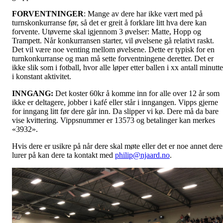
FORVENTNINGER
: Mange av dere har ikke vært med på
turnskonkurranse før, så det er greit å forklare litt hva dere kan
forvente. Utøverne skal igjennom 3 øvelser: Matte, Hopp og
Trampett. Når konkurransen starter, vil øvelsene gå relativt raskt.
Det vil være noe venting mellom øvelsene. Dette er typisk for en
turnkonkurranse og man må sette forventningene deretter. Det er
ikke slik som i fotball, hvor alle løper etter ballen i xx antall minutte
i konstant aktivitet.
INNGANG:
Det koster 60kr å komme inn for alle over 12 år som
ikke er deltagere, jobber i kafé eller står i inngangen. Vipps gjerne
for inngang litt før dere går inn. Da slipper vi kø. Dere må da bare
vise kvittering. Vippsnummer er 13573 og betalinger kan merkes
«3932».
Hvis dere er usikre på når dere skal møte eller det er noe annet dere
lurer på kan dere ta kontakt med
philip@njaard.no
.