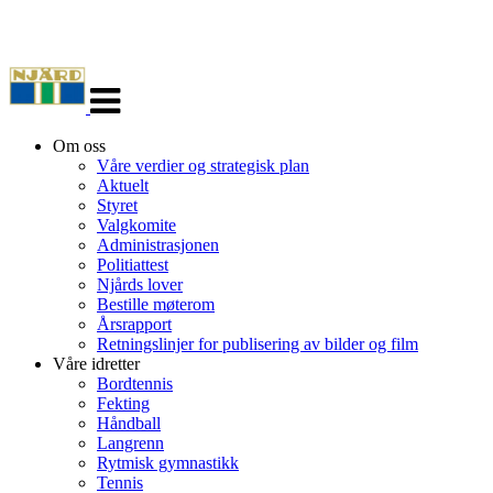
Veksle
navigasjon
Om oss
Våre verdier og strategisk plan
Aktuelt
Styret
Valgkomite
Administrasjonen
Politiattest
Njårds lover
Bestille møterom
Årsrapport
Retningslinjer for publisering av bilder og film
Våre idretter
Bordtennis
Fekting
Håndball
Langrenn
Rytmisk gymnastikk
Tennis