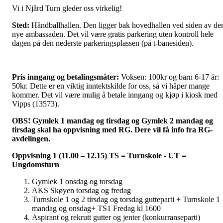
Vi i Njård Turn gleder oss virkelig!
Sted:
Håndballhallen. Den ligger bak hovedhallen ved siden av de
nye ambassaden. Det vil være gratis parkering uten kontroll hele
dagen på den nederste parkeringsplassen (på t-banesiden).
Pris inngang og betalingsmåter:
Voksen: 100kr og barn 6-17 år:
50kr. Dette er en viktig inntektskilde for oss, så vi håper mange
kommer. Det vil være mulig å betale inngang og kjøp i kiosk med
Vipps (13573).
OBS! Gymlek 1 mandag og tirsdag og Gymlek 2
mandag og
tirsdag
skal ha oppvisning med RG. Dere vil få info fra RG-
avdelingen.
Oppvisning 1 (11.00 – 12.15) TS = Turnskole - UT =
Ungdomsturn
Gymlek 1 onsdag og torsdag
AKS Skøyen torsdag og fredag
Turnskole 1 og 2 tirsdag og torsdag gutteparti + Turnskole 1
mandag og onsdag+ TS1 Fredag kl 1600
Aspirant og rekrutt gutter og jenter (konkurranseparti)