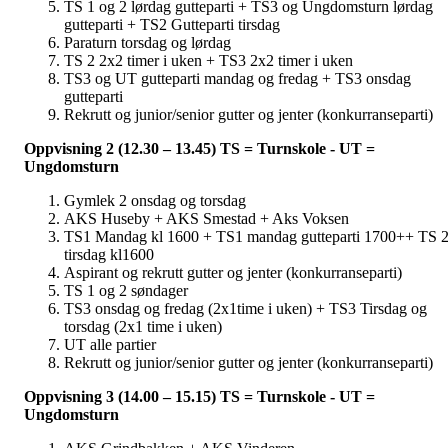
TS 1 og 2 lørdag gutteparti + TS3 og Ungdomsturn lørdag
gutteparti + TS2 Gutteparti tirsdag
Paraturn torsdag og lørdag
TS 2 2x2 timer i uken + TS3 2x2 timer i uken
TS3 og UT gutteparti mandag og fredag + TS3 onsdag
gutteparti
Rekrutt og junior/senior gutter og jenter (konkurranseparti)
Oppvisning 2 (12.30 – 13.45) TS = Turnskole - UT =
Ungdomsturn
Gymlek 2 onsdag og torsdag
AKS Huseby + AKS Smestad + Aks Voksen
TS1 Mandag kl 1600 + TS1 mandag gutteparti 1700++ TS 
tirsdag kl1600
Aspirant og rekrutt gutter og jenter (konkurranseparti)
TS 1 og 2 søndager
TS3 onsdag og fredag (2x1time i uken) + TS3 Tirsdag og
torsdag (2x1 time i uken)
UT alle partier
Rekrutt og junior/senior gutter og jenter (konkurranseparti)
Oppvisning 3 (14.00 – 15.15) TS = Turnskole - UT =
Ungdomsturn