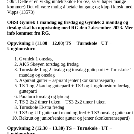
50kr. Dette er en viktig inntektskilde for oss, så vi håper mange
kommer:) Det vil være mulig å betale inngang og kjøp i kiosk med
Vipps (13573).
OBS! Gymlek 1 mandag og tirsdag og Gymlek 2 mandag og
tirsdag skal ha oppvisning med RG den 2.desember 2023. Mer
info kommer fra RG.
Oppvisning 1 (11.00 – 12.00) TS = Turnskole - UT =
Ungdomsturn
Gymlek 1 onsdag
AKS Skøyen torsdag og fredag
Turnskole 1 og 2 tirsdag og torsdag gutteparti + Turnskole 1
mandag og onsdag
Aspirant gutter + aspirant jenter (konkurranseparti)
TS 1 og 2 lørdag gutteparti + TS3 og Ungdomsturn lørdag
gutteparti
Paraturn torsdag og lørdag
TS 2 2x2 timer i uken + TS3 2x2 timer i uken
Turnskole Ekstra fredag
TS3 og UT gutteparti mand og fred + TS3 onsdag gutteparti
Rekrutt og junior/senior gutter og jenter (konkurranseparti)
Oppvisning 2 (12.30 – 13.30) TS = Turnskole - UT =
Ungdomsturn