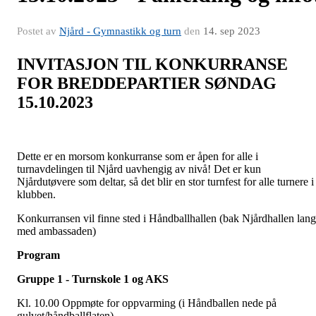
Postet av
Njård - Gymnastikk og turn
den
14. sep 2023
INVITASJON TIL KONKURRANSE
FOR BREDDEPARTIER SØNDAG
15.10.2023
Dette er en morsom konkurranse som er åpen for alle i
turnavdelingen til Njård uavhengig av nivå! Det er kun
Njårdutøvere som deltar, så det blir en stor turnfest for alle turnere i
klubben.
Konkurransen vil finne sted i Håndballhallen (bak Njårdhallen lang
med ambassaden)
Program
Gruppe 1 - Turnskole 1 og AKS
Kl. 10.00 Oppmøte for oppvarming (i Håndballen nede på
gulvet/håndballflaten)