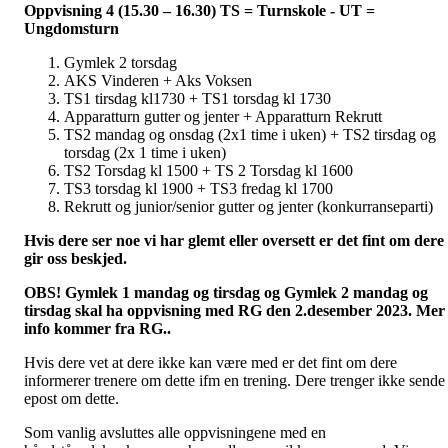
Oppvisning 4 (15.30 – 16.30) TS = Turnskole - UT =
Ungdomsturn
Gymlek 2 torsdag
AKS Vinderen + Aks Voksen
TS1 tirsdag kl1730 + TS1 torsdag kl 1730
Apparatturn gutter og jenter + Apparatturn Rekrutt
TS2 mandag og onsdag (2x1 time i uken) + TS2 tirsdag og
torsdag (2x 1 time i uken)
TS2 Torsdag kl 1500 + TS 2 Torsdag kl 1600
TS3 torsdag kl 1900 + TS3 fredag kl 1700
Rekrutt og junior/senior gutter og jenter (konkurranseparti)
Hvis dere ser noe vi har glemt eller oversett er det fint om dere
gir oss beskjed.
OBS! Gymlek 1 mandag og tirsdag og Gymlek 2 mandag og
tirsdag skal ha oppvisning med RG den 2.desember 2023. Mer
info kommer fra RG.
.
Hvis dere vet at dere ikke kan være med er det fint om dere
informerer trenere om dette ifm en trening. Dere trenger ikke sende
epost om dette.
Som vanlig avsluttes alle oppvisningene med en