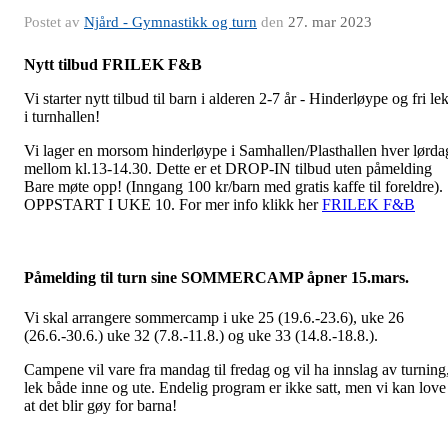
Postet av
Njård - Gymnastikk og turn
den
27. mar 2023
Nytt tilbud FRILEK F&B
Vi starter nytt tilbud til barn i alderen 2-7 år - Hinderløype og fri le
i turnhallen!
Vi lager en morsom hinderløype i Samhallen/Plasthallen hver lørda
mellom kl.13-14.30. Dette er et DROP-IN tilbud uten påmelding
Bare møte opp! (Inngang 100 kr/barn med gratis kaffe til foreldre).
OPPSTART I UKE 10. For mer info klikk her
FRILEK F&B
Påmelding til turn sine SOMMERCAMP åpner 15.mars.
Vi skal arrangere sommercamp i uke 25 (19.6.-23.6), uke 26
(26.6.-30.6.) uke 32 (7.8.-11.8.) og uke 33 (14.8.-18.8.).
Campene vil vare fra mandag til fredag og vil ha innslag av turning
lek både inne og ute. Endelig program er ikke satt, men vi kan love
at det blir gøy for barna!