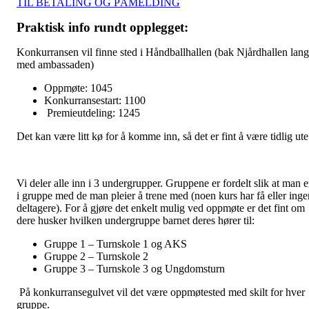
TIL BETALING OG PÅMELDING
Praktisk info rundt opplegget:
Konkurransen vil finne sted i Håndballhallen (bak Njårdhallen lang
med ambassaden)
Oppmøte: 1045
Konkurransestart: 1100
Premieutdeling: 1245
Det kan være litt kø for å komme inn, så det er fint å være tidlig ute
Vi deler alle inn i 3 undergrupper. Gruppene er fordelt slik at man e
i gruppe med de man pleier å trene med (noen kurs har få eller inge
deltagere). For å gjøre det enkelt mulig ved oppmøte er det fint om
dere husker hvilken undergruppe barnet deres hører til:
Gruppe 1 – Turnskole 1 og AKS
Gruppe 2 – Turnskole 2
Gruppe 3 – Turnskole 3 og Ungdomsturn
På konkurransegulvet vil det være oppmøtested med skilt for hver
gruppe.