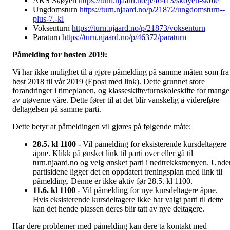
AKS Skøyen
https://turn.njaard.no/p/46413/skoyen-skole
Ungdomsturn
https://turn.njaard.no/p/21872/ungdomsturn--
plus-7.-kl
Voksenturn
https://turn.njaard.no/p/21873/voksenturn
Paraturn
https://turn.njaard.no/p/46372/paraturn
Påmelding for høsten 2019:
Vi har ikke mulighet til å gjøre påmelding på samme måten som fra
høst 2018 til vår 2019 (Epost med link). Dette grunnet store
forandringer i timeplanen, og klasseskifte/turnskoleskifte for mange
av utøverne våre. Dette fører til at det blir vanskelig å videreføre
deltagelsen på samme parti.
Dette betyr at påmeldingen vil gjøres på følgende måte:
28.5. kl 1100 -
Vil påmelding for eksisterende kursdeltagere
åpne. Klikk på ønsket link til parti over eller gå til
turn.njaard.no og velg ønsket parti i nedtrekksmenyen. Unde
partisidene ligger det en oppdatert treningsplan med link til
påmelding. Denne er ikke aktiv før 28.5. kl 1100.
11.6. kl 1100 -
Vil påmelding for nye kursdeltagere åpne.
Hvis eksisterende kursdeltagere ikke har valgt parti til dette
kan det hende plassen deres blir tatt av nye deltagere.
Har dere problemer med påmelding kan dere ta kontakt med