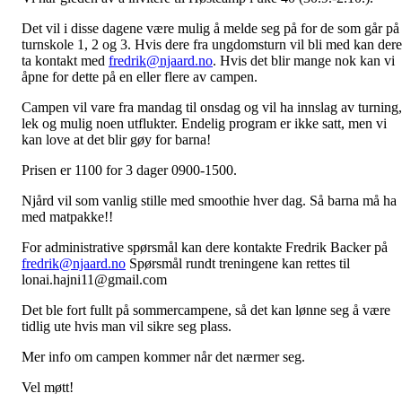
Det vil i disse dagene være mulig å melde seg på for de som går på
turnskole 1, 2 og 3. Hvis dere fra ungdomsturn vil bli med kan dere
ta kontakt med
fredrik@njaard.no
. Hvis det blir mange nok kan vi
åpne for dette på en eller flere av campen.
Campen vil vare fra mandag til onsdag og vil ha innslag av turning,
lek og mulig noen utflukter. Endelig program er ikke satt, men vi
kan love at det blir gøy for barna!
Prisen er 1100 for 3 dager 0900-1500.
Njård vil som vanlig stille med smoothie hver dag. Så barna må ha
med matpakke!!
For administrative spørsmål kan dere kontakte Fredrik Backer på
fredrik@njaard.no
Spørsmål rundt treningene kan rettes til
lonai.hajni11@gmail.com
Det ble fort fullt på sommercampene, så det kan lønne seg å være
tidlig ute hvis man vil sikre seg plass.
Mer info om campen kommer når det nærmer seg.
Vel møtt!