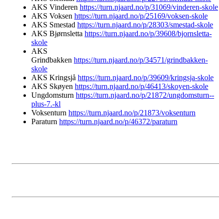
AKS Vinderen
https://turn.njaard.no/p/31069/vinderen-skole
AKS Voksen
https://turn.njaard.no/p/25169/voksen-skole
AKS Smestad
https://turn.njaard.no/p/28303/smestad-skole
AKS Bjørnsletta
https://turn.njaard.no/p/39608/bjornsletta-
skole
AKS
Grindbakken
https://turn.njaard.no/p/34571/grindbakken-
skole
AKS Kringsjå
https://turn.njaard.no/p/39609/kringsja-skole
AKS Skøyen
https://turn.njaard.no/p/46413/skoyen-skole
Ungdomsturn
https://turn.njaard.no/p/21872/ungdomsturn--
plus-7.-kl
Voksenturn
https://turn.njaard.no/p/21873/voksenturn
Paraturn
https://turn.njaard.no/p/46372/paraturn