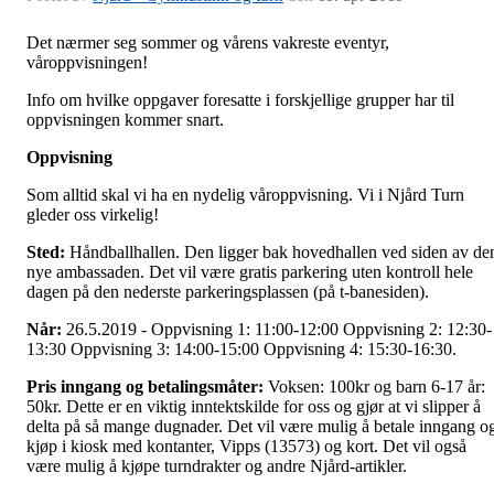
Det nærmer seg sommer og vårens vakreste eventyr,
våroppvisningen!
Info om hvilke oppgaver foresatte i forskjellige grupper har til
oppvisningen kommer snart.
Oppvisning
Som alltid skal vi ha en nydelig våroppvisning. Vi i Njård Turn
gleder oss virkelig!
Sted:
Håndballhallen. Den ligger bak hovedhallen ved siden av de
nye ambassaden. Det vil være gratis parkering uten kontroll hele
dagen på den nederste parkeringsplassen (på t-banesiden).
Når:
26.5.2019 - Oppvisning 1: 11:00-12:00 Oppvisning 2: 12:30-
13:30 Oppvisning 3: 14:00-15:00 Oppvisning 4: 15:30-16:30.
Pris inngang og betalingsmåter:
Voksen: 100kr og barn 6-17 år:
50kr. Dette er en viktig inntektskilde for oss og gjør at vi slipper å
delta på så mange dugnader. Det vil være mulig å betale inngang o
kjøp i kiosk med kontanter, Vipps (13573) og kort. Det vil også
være mulig å kjøpe turndrakter og andre Njård-artikler.