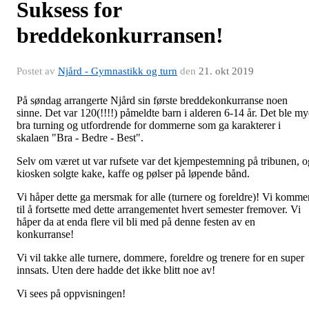
Suksess for
breddekonkurransen!
Postet av
Njård - Gymnastikk og turn
den
21. okt 2019
På søndag arrangerte Njård sin første breddekonkurranse noen
sinne. Det var 120(!!!!) påmeldte barn i alderen 6-14 år. Det ble my
bra turning og utfordrende for dommerne som ga karakterer i
skalaen "Bra - Bedre - Best".
Selv om været ut var rufsete var det kjempestemning på tribunen, o
kiosken solgte kake, kaffe og pølser på løpende bånd.
Vi håper dette ga mersmak for alle (turnere og foreldre)! Vi komme
til å fortsette med dette arrangementet hvert semester fremover. Vi
håper da at enda flere vil bli med på denne festen av en
konkurranse!
Vi vil takke alle turnere, dommere, foreldre og trenere for en super
innsats. Uten dere hadde det ikke blitt noe av!
Vi sees på oppvisningen!