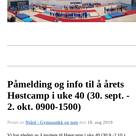
Påmelding og info til å årets
Høstcamp i uke 40 (30. sept. -
2. okt. 0900-1500)
Postet av
Njård - Gymnastikk og turn
den
18. aug 2019
Vi har gleden av å invitere til Høstcamp i uke 40 (30.9.-2.10.).