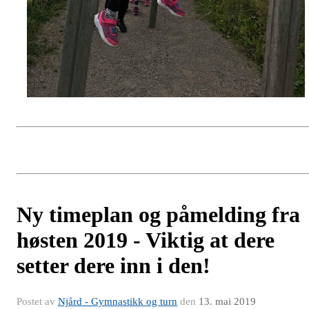
Ny timeplan og påmelding fra
høsten 2019 - Viktig at dere
setter dere inn i den!
Postet av
Njård - Gymnastikk og turn
den
13. mai 2019