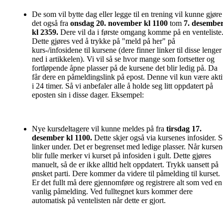
De som vil bytte dag eller legge til en trening vil kunne gjøre
det også fra
onsdag 20. november kl 1100
tom
7
. desembe
kl 2359
.
Dere vil da i første omgang komme på en venteliste
Dette gjøres ved å trykke på "meld på her" på
kurs-/infosidene til kursene (dere finner linker til disse lenger
ned i artikkelen). Vi vil så se hvor mange som fortsetter og
fortløpende åpne plasser på de kursene det blir ledig på. Da
får dere en påmeldingslink på epost. Denne vil kun være akt
i 24 timer. Så vi anbefaler alle å holde seg litt oppdatert på
eposten sin i disse dager. Eksempel:
Nye kursdeltagere vil kunne meldes på fra
tirsdag 17.
desember kl 1100.
Dette skjer også via kursenes infosider. S
linker under.
Det er begrenset med ledige plasser. Når kursen
blir fulle merker vi kurset på infosiden i gult. Dette gjøres
manuelt, så de er ikke alltid helt oppdatert. Trykk uansett på
ønsket parti. Dere kommer da videre til påmelding til kurset.
Er det fullt må dere gjennomføre og registrere alt som ved en
vanlig påmelding. Ved fulltegnet kurs kommer dere
automatisk på ventelisten når dette er gjort.