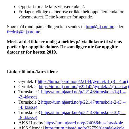
Oppstart for alle kurs vil være uke 2.
Fridager, viktige datoer osv er ikke helt oppdatert enda for
vårsemesteret. Dette kommer forløpende.
Spørsmål rundt påmeldingen kan sendes til
turn@njaard.no
eller
fredrik@njaard.no
Merk at det ikke er mulig å meldes på via linkene til vårens
partier før oppgitte datoer. De som ligger ute før oppgitte
datoer er for høsten 2019.
Linker til info-/kurssidene
Gymlek 1
https://turn.njaard.no/p/22144/gymlek-1-(3---4-ar)
Gymlek 2
https://turn.njaard.no/p/22145/gymlek-2-(5---6-ar)
Turnskole 1
https://turn.njaard.no/p/22146/turnskole-1-(1.--
-2.-klasse)
Turnskole 2
https://turn.njaard.no/p/22147/turnskole-2-(3.--
-4.-klasse)
Turnskole 3
https://turn.njaard.no/p/22148/turnskole-3-(5.--
-6.-klasse)
AKS Huseby
https://turn.njaard.no/p/24066/huseby-skole
AKS Slemdal
https://turn.njaard.no/p/22759/slemdal-skole