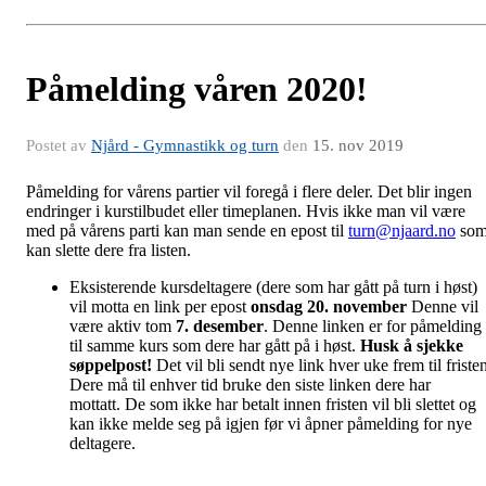
Påmelding våren 2020!
Postet av
Njård - Gymnastikk og turn
den
15. nov 2019
Påmelding for vårens partier vil foregå i flere deler. Det blir ingen
endringer i kurstilbudet eller timeplanen. Hvis ikke man vil være
med på vårens parti kan man sende en epost til
turn@njaard.no
so
kan slette dere fra listen.
Eksisterende kursdeltagere (dere som har gått på turn i høst)
vil motta en link per epost
onsdag 20. november
Denne vil
være aktiv tom
7. desember
. Denne linken er for påmelding
til samme kurs som dere har gått på i høst.
Husk å sjekke
søppelpost!
Det vil bli sendt nye link hver uke frem til friste
Dere må til enhver tid bruke den siste linken dere har
mottatt.
De som ikke har betalt innen fristen vil bli slettet og
kan ikke melde seg på igjen før vi åpner påmelding for nye
deltagere.