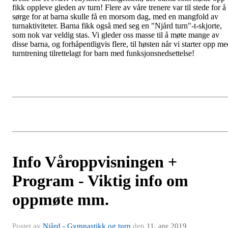
fikk oppleve gleden av turn! Flere av våre trenere var til stede for å
sørge for at barna skulle få en morsom dag, med en mangfold av
turnaktiviteter. Barna fikk også med seg en "Njård turn"-t-skjorte,
som nok var veldig stas. Vi gleder oss masse til å møte mange av
disse barna, og forhåpentligvis flere, til høsten når vi starter opp m
turntrening tilrettelagt for barn med funksjonsnedsettelse!
Info Våroppvisningen +
Program - Viktig info om
oppmøte mm.
Postet av
Njård - Gymnastikk og turn
den
11. apr 2019