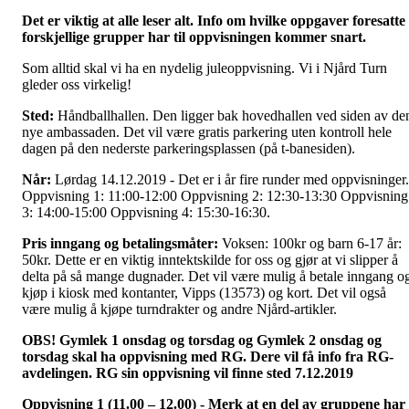
Det er viktig at alle leser alt. Info om hvilke oppgaver foresatte 
forskjellige grupper har til oppvisningen kommer snart.
Som alltid skal vi ha en nydelig juleoppvisning. Vi i Njård Turn
gleder oss virkelig!
Sted:
Håndballhallen. Den ligger bak hovedhallen ved siden av de
nye ambassaden. Det vil være gratis parkering uten kontroll hele
dagen på den nederste parkeringsplassen (på t-banesiden).
Når:
Lørdag 14.12.2019 - Det er i år fire runder med oppvisninger.
Oppvisning 1: 11:00-12:00 Oppvisning 2: 12:30-13:30 Oppvisning
3: 14:00-15:00 Oppvisning 4: 15:30-16:30.
Pris inngang og betalingsmåter:
Voksen: 100kr og barn 6-17 år:
50kr. Dette er en viktig inntektskilde for oss og gjør at vi slipper å
delta på så mange dugnader. Det vil være mulig å betale inngang o
kjøp i kiosk med kontanter, Vipps (13573) og kort. Det vil også
være mulig å kjøpe turndrakter og andre Njård-artikler.
OBS! Gymlek 1 onsdag og torsdag og Gymlek 2 onsdag og
torsdag skal ha oppvisning med RG. Dere vil få info fra RG-
avdelingen. RG sin oppvisning vil finne sted 7.12.2019
Oppvisning 1 (11.00 – 12.00) - Merk at en del av gruppene har