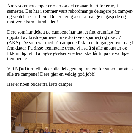
Årets sommercamper er over og det er snart klart for er nytt
semester. Det har i sommer vært rekordmange deltagere på campen
og ventelister på flere. Det er herlig å se så mange engasjerte og
motiverte barn i turnhallen!
Dere som har deltatt på campene har lagt et fint grunnlag for
oppstart av breddepartiene i uke 36 (kveldspartier) og uke 37
(AKS). De som var med på campene fikk trent to ganger hver dag 
fem dager. På disse treningene trente vi i så å si alle apparater og
fikk mulighet til å prøve øvelser vi ellers ikke får til på de vanlige
treningene.
Vi i Njård turn vil takke alle deltagere og trenere for super innsats 
alle tre campene! Dere gjør en veldig god jobb!
Her er noen bilder fra årets camper