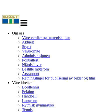
Veksle
navigasjon
Om oss
Våre verdier og strategisk plan
Aktuelt
Styret
Valgkomite
Administrasjonen
Politiattest
Njårds lover
Bestille møterom
Årsrapport
Retningslinjer for publisering av bilder og film
Våre idretter
Bordtennis
Fekting
Håndball
Langrenn
Rytmisk gymnastikk
Tennis