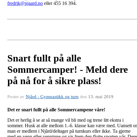
fredrik@njaard.no
eller 455 16 394.
Snart fullt på alle
Sommercamper! - Meld dere
på nå for å sikre plass!
Postet av
Njård - Gymnastikk og turn
den
13. mai 2019
Det er snart fullt på alle Sommercampene våre!
Det er herlig å se at så mange vil bli med og trene litt ekstra i
sommer. Husk at alle mellom 1.-6. klasse kan være med. Uansett 
man er medlem i Njård/deltager på turnkurs eller ikke. Ta gjerne
med en venn eller venninne og vis frem den flotte sporten vår. Dere