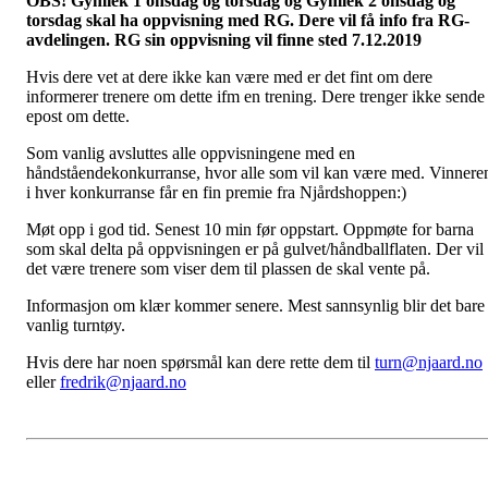
OBS! Gymlek 1 onsdag og torsdag og Gymlek 2 onsdag og
torsdag skal ha oppvisning med RG. Dere vil få info fra RG-
avdelingen. RG sin oppvisning vil finne sted 7.12.2019
Hvis dere vet at dere ikke kan være med er det fint om dere
informerer trenere om dette ifm en trening. Dere trenger ikke sende
epost om dette.
Som vanlig avsluttes alle oppvisningene med en
håndståendekonkurranse, hvor alle som vil kan være med. Vinnere
i hver konkurranse får en fin premie fra Njårdshoppen:)
Møt opp i god tid. Senest 10 min før oppstart. Oppmøte for barna
som skal delta på oppvisningen er på gulvet/håndballflaten. Der vil
det være trenere som viser dem til plassen de skal vente på.
Informasjon om klær kommer senere. Mest sannsynlig blir det bare
vanlig turntøy.
Hvis dere har noen spørsmål kan dere rette dem til
turn@njaard.no
eller
fredrik@njaard.no