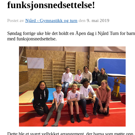
funksjonsnedsettelse!
Postet av
Njård - Gymnastikk og turn
den
9. mai 2019
Søndag forrige uke ble det holdt en Åpen dag i Njård Turn for barn
med funksjonsnedsettelse.
Dette ble et svært vellykket arrangement, der barna som møtte opp