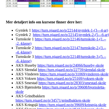
Mer detaljert info om kursene finner dere her:
Gymlek 1
https://turn.njaard.no/p/22144/gymlek-1-(3---4-ar)
Gymlek 2
https://turn.njaard.no/p/22145/gymlek-2-(5---6-ar)
Turnskole 1
https://turn.njaard.no/p/22146/turnskole-1-(1.--
-2.-klasse)
Turnskole 2
https://turn.njaard.no/p/22147/turnskole-2-(3.--
-4.-klasse)
Turnskole 3
https://turn.njaard.no/p/22148/turnskole-3-(5.--
-6.-klasse)
AKS Huseby
https://turn.njaard.no/p/24066/huseby-skole
AKS Slemdal
https://turn.njaard.no/p/22759/slemdal-skole
AKS Vinderen
https://turn.njaard.no/p/31069/vinderen-skole
AKS Voksen
https://turn.njaard.no/p/25169/voksen-skole
AKS Smestad
https://turn.njaard.no/p/28303/smestad-skole
AKS Bjørnsletta
https://turn.njaard.no/p/39608/bjornsletta-
skole
AKS Grindbakken
https://turn.njaard.no/p/34571/grindbakken-skole
AKS Kringsjå
https://turn.njaard.no/p/39609/kringsja-skole