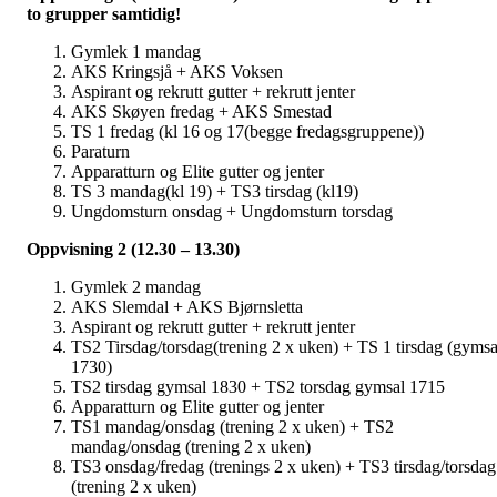
to grupper samtidig!
Gymlek 1 mandag
AKS Kringsjå + AKS Voksen
Aspirant og rekrutt gutter + rekrutt jenter
AKS Skøyen fredag + AKS Smestad
TS 1 fredag (kl 16 og 17(begge fredagsgruppene))
Paraturn
Apparatturn og Elite gutter og jenter
TS 3 mandag(kl 19) + TS3 tirsdag (kl19)
Ungdomsturn onsdag + Ungdomsturn torsdag
Oppvisning 2 (12.30 – 13.30)
Gymlek 2 mandag
AKS Slemdal + AKS Bjørnsletta
Aspirant og rekrutt gutter + rekrutt jenter
TS2 Tirsdag/torsdag(trening 2 x uken) + TS 1 tirsdag (gymsa
1730)
TS2 tirsdag gymsal 1830 + TS2 torsdag gymsal 1715
Apparatturn og Elite gutter og jenter
TS1 mandag/onsdag (trening 2 x uken) + TS2
mandag/onsdag (trening 2 x uken)
TS3 onsdag/fredag (trenings 2 x uken) + TS3 tirsdag/torsdag
(trening 2 x uken)