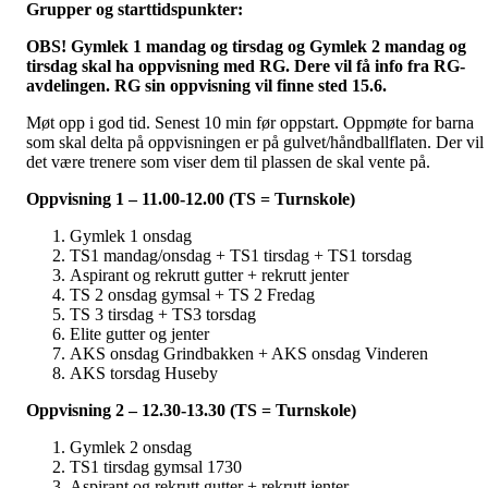
Grupper og starttidspunkter:
OBS! Gymlek 1 mandag og tirsdag og Gymlek 2 mandag og
tirsdag skal ha oppvisning med RG. Dere vil få info fra RG-
avdelingen. RG sin oppvisning vil finne sted 15.6.
Møt opp i god tid. Senest 10 min før oppstart. Oppmøte for barna
som skal delta på oppvisningen er på gulvet/håndballflaten. Der vil
det være trenere som viser dem til plassen de skal vente på.
Oppvisning 1 – 11.00-12.00 (TS = Turnskole)
Gymlek 1 onsdag
TS1 mandag/onsdag + TS1 tirsdag + TS1 torsdag
Aspirant og rekrutt gutter + rekrutt jenter
TS 2 onsdag gymsal + TS 2 Fredag
TS 3 tirsdag + TS3 torsdag
Elite gutter og jenter
AKS onsdag Grindbakken + AKS onsdag Vinderen
AKS torsdag Huseby
Oppvisning 2 – 12.30-13.30 (TS = Turnskole)
Gymlek 2 onsdag
TS1 tirsdag gymsal 1730
Aspirant og rekrutt gutter + rekrutt jenter