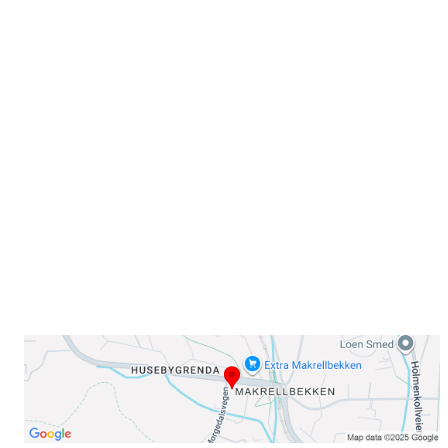
Velkommen til Njård
Sammen blir vi best!
Sørkedalsveien 106,
0378 Oslo
E-post: info@njaard.no
Telefon:
23 22 22 50
Organisasjonsnummer: 971435577
Her finner du oss