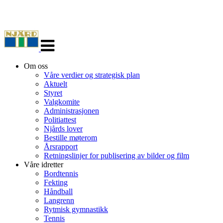
Veksle
navigasjon
Om oss
Våre verdier og strategisk plan
Aktuelt
Styret
Valgkomite
Administrasjonen
Politiattest
Njårds lover
Bestille møterom
Årsrapport
Retningslinjer for publisering av bilder og film
Våre idretter
Bordtennis
Fekting
Håndball
Langrenn
Rytmisk gymnastikk
Tennis