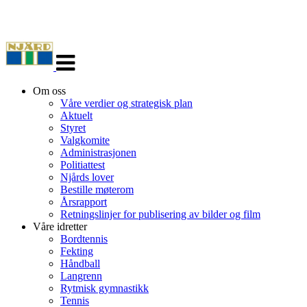
Veksle
navigasjon
Om oss
Våre verdier og strategisk plan
Aktuelt
Styret
Valgkomite
Administrasjonen
Politiattest
Njårds lover
Bestille møterom
Årsrapport
Retningslinjer for publisering av bilder og film
Våre idretter
Bordtennis
Fekting
Håndball
Langrenn
Rytmisk gymnastikk
Tennis