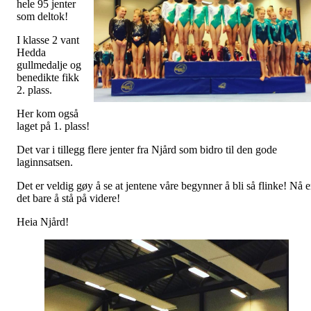
hele 95 jenter
som deltok!
I klasse 2 vant
Hedda
gullmedalje og
benedikte fikk
2. plass.
Her kom også
laget på 1. plass!
Det var i tillegg flere jenter fra Njård som bidro til den gode
laginnsatsen.
Det er veldig gøy å se at jentene våre begynner å bli så flinke! Nå e
det bare å stå på videre!
Heia Njård!