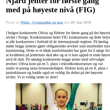
Njård jenter for første gang
med på høyeste nivå (FIG)
Postet av
Njård - Gymnastikk og turn
den
28. mai 2018
I helgen konkurrerte Olivia og Helene for første gang på det høyest
nivået i Norge. Konkurransen heter FIG konkurranse og dette bety
at alle konkurrerer i forhold til de internasjonale reglene. På lørdag
måtte begge jentene gjøre obligatoriske øvelser som inneholder my
basistrening. Dette er et tiltak turnforbundet har gjort for å sørge for
at kvaliteten på jenterturn skal øke og at vi kan oppnå et enda høye
nivå til slutt. På søndag konkurrerte begge jenter med selvvalgte
øvelser. Olivia kom på en 5. plass i rekruttkonkurransen og var
under et poeng unna bronsemedaljen. Helene kom på en 8. plass i
juniorklassen og hadde også en veldig fin debut på det høyeste
nivået. Vi er veldig stolte av dere!