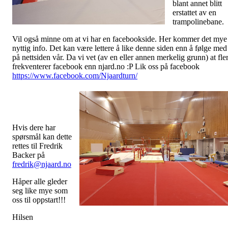
blant annet blitt
erstattet av en
trampolinebane.
Vil også minne om at vi har en facebookside. Her kommer det mye
nyttig info. Det kan være lettere å like denne siden enn å følge med
på nettsiden vår. Da vi vet (av en eller annen merkelig grunn) at fle
frekventerer facebook enn njard.no :P Lik oss på facebook
https://www.facebook.com/Njaardturn/
Hvis dere har
spørsmål kan dette
rettes til Fredrik
Backer på
fredrik@njaard.no
Håper alle gleder
seg like mye som
oss til oppstart!!!
Hilsen