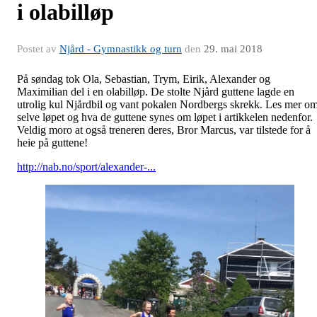
i olabilløp
Postet av
Njård - Gymnastikk og turn
den
29. mai 2018
På søndag tok Ola, Sebastian, Trym, Eirik, Alexander og
Maximilian del i en olabilløp. De stolte Njård guttene lagde en
utrolig kul Njårdbil og vant pokalen Nordbergs skrekk. Les mer o
selve løpet og hva de guttene synes om løpet i artikkelen nedenfor.
Veldig moro at også treneren deres, Bror Marcus, var tilstede for å
heie på guttene!
http://nab.no/sport/alexander-...