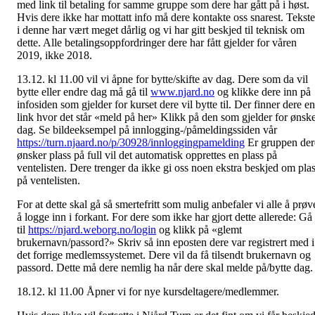
med link til betaling for samme gruppe som dere har gått på i høst.
Hvis dere ikke har mottatt info må dere kontakte oss snarest. Tekst
i denne har vært meget dårlig og vi har gitt beskjed til teknisk om
dette. Alle betalingsoppfordringer dere har fått gjelder for våren
2019, ikke 2018.
13.12. kl 11.00 vil vi åpne for bytte/skifte av dag. Dere som da vil
bytte eller endre dag må gå til
www.njard.no
og klikke dere inn på
infosiden som gjelder for kurset dere vil bytte til. Der finner dere en
link hvor det står «meld på her» Klikk på den som gjelder for ønske
dag. Se bildeeksempel på innlogging-/påmeldingssiden vår
https://turn.njaard.no/p/30928/innloggingpamelding
Er gruppen der
ønsker plass på full vil det automatisk opprettes en plass på
ventelisten. Dere trenger da ikke gi oss noen ekstra beskjed om pla
på ventelisten.
For at dette skal gå så smertefritt som mulig anbefaler vi alle å prøv
å logge inn i forkant. For dere som ikke har gjort dette allerede: Gå
til
https://njard.weborg.no/login
og klikk på «glemt
brukernavn/passord?» Skriv så inn eposten dere var registrert med i
det forrige medlemssystemet. Dere vil da få tilsendt brukernavn og
passord. Dette må dere nemlig ha når dere skal melde på/bytte dag.
18.12. kl 11.00 Åpner vi for nye kursdeltagere/medlemmer.