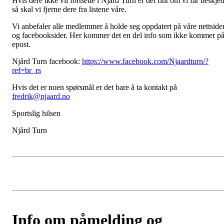
Hvis dere ikke vil fortsette i Njård Turn er det fint om vi får beskjed
så skal vi fjerne dere fra listene våre.
Vi anbefaler alle medlemmer å holde seg oppdatert på våre nettside
og facebooksider. Her kommer det en del info som ikke kommer p
epost.
Njård Turn facebook:
https://www.facebook.com/Njaardturn/?
ref=br_rs
Hvis det er noen spørsmål er det bare å ta kontakt på
fredrik@njaard.no
Sportslig hilsen
Njård Turn
Info om påmelding og