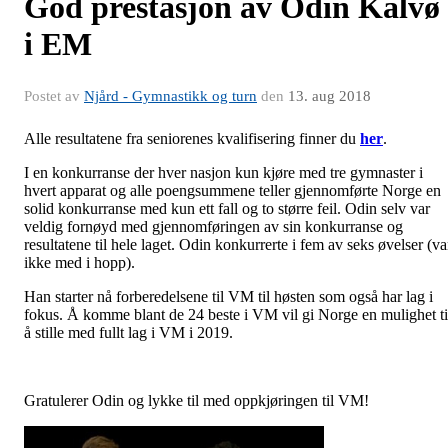
God prestasjon av Odin Kalvø
i EM
Postet av
Njård - Gymnastikk og turn
den
13. aug 2018
Alle resultatene fra seniorenes kvalifisering finner du
her
.
I en konkurranse der hver nasjon kun kjøre med tre gymnaster i
hvert apparat og alle poengsummene teller gjennomførte Norge en
solid konkurranse med kun ett fall og to større feil. Odin selv var
veldig fornøyd med gjennomføringen av sin konkurranse og
resultatene til hele laget. Odin konkurrerte i fem av seks øvelser (va
ikke med i hopp).
Han starter nå forberedelsene til VM til høsten som også har lag i
fokus. Å komme blant de 24 beste i VM vil gi Norge en mulighet ti
å stille med fullt lag i VM i 2019.
Gratulerer Odin og lykke til med oppkjøringen til VM!