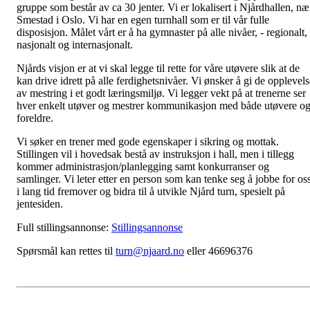
gruppe som består av ca 30 jenter. Vi er lokalisert i Njårdhallen, næ
Smestad i Oslo. Vi har en egen turnhall som er til vår fulle
disposisjon. Målet vårt er å ha gymnaster på alle nivåer, - regionalt,
nasjonalt og internasjonalt.
Njårds visjon er at vi skal legge til rette for våre utøvere slik at de
kan drive idrett på alle ferdighetsnivåer. Vi ønsker å gi de opplevels
av mestring i et godt læringsmiljø. Vi legger vekt på at trenerne ser
hver enkelt utøver og mestrer kommunikasjon med både utøvere o
foreldre.
Vi søker en trener med gode egenskaper i sikring og mottak.
Stillingen vil i hovedsak bestå av instruksjon i hall, men i tillegg
kommer administrasjon/planlegging samt konkurranser og
samlinger. Vi leter etter en person som kan tenke seg å jobbe for os
i lang tid fremover og bidra til å utvikle Njård turn, spesielt på
jentesiden.
Full stillingsannonse:
Stillingsannonse
Spørsmål kan rettes til
turn@njaard.no
eller 46696376