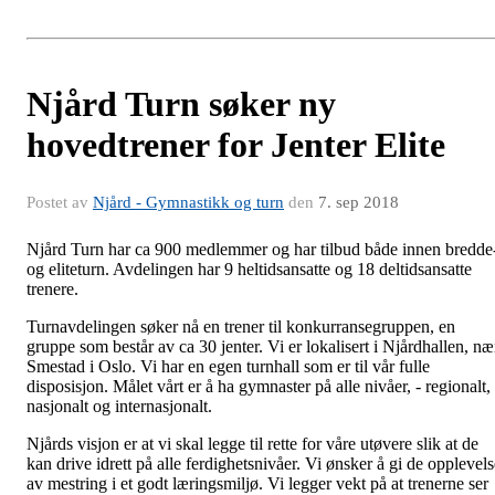
Njård Turn søker ny
hovedtrener for Jenter Elite
Postet av
Njård - Gymnastikk og turn
den
7. sep 2018
Njård Turn har ca 900 medlemmer og har tilbud både innen bredde
og eliteturn. Avdelingen har 9 heltidsansatte og 18 deltidsansatte
trenere.
Turnavdelingen søker nå en trener til konkurransegruppen, en
gruppe som består av ca 30 jenter. Vi er lokalisert i Njårdhallen, næ
Smestad i Oslo. Vi har en egen turnhall som er til vår fulle
disposisjon. Målet vårt er å ha gymnaster på alle nivåer, - regionalt,
nasjonalt og internasjonalt.
Njårds visjon er at vi skal legge til rette for våre utøvere slik at de
kan drive idrett på alle ferdighetsnivåer. Vi ønsker å gi de opplevels
av mestring i et godt læringsmiljø. Vi legger vekt på at trenerne ser