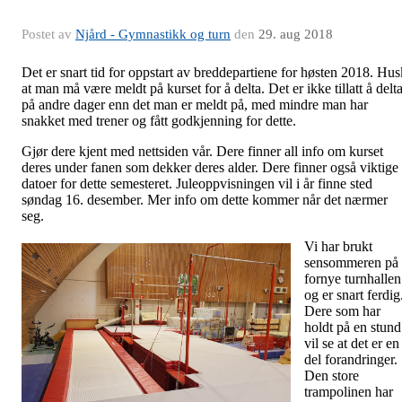
Postet av
Njård - Gymnastikk og turn
den
29. aug 2018
Det er snart tid for oppstart av breddepartiene for høsten 2018. Hus
at man må være meldt på kurset for å delta. Det er ikke tillatt å delt
på andre dager enn det man er meldt på, med mindre man har
snakket med trener og fått godkjenning for dette.
Gjør dere kjent med nettsiden vår. Dere finner all info om kurset
deres under fanen som dekker deres alder. Dere finner også viktige
datoer for dette semesteret. Juleoppvisningen vil i år finne sted
søndag 16. desember. Mer info om dette kommer når det nærmer
seg.
Vi har brukt
sensommeren på 
fornye turnhallen
og er snart ferdig
Dere som har
holdt på en stund
vil se at det er en
del forandringer.
Den store
trampolinen har