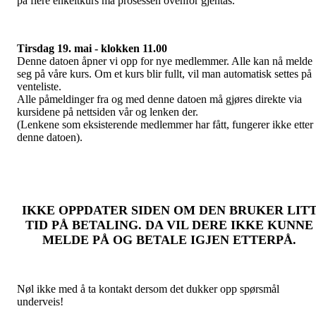
på flere enkeltkurs må prosessen ovenfor gjentas.
Tirsdag 19. mai - klokken 11.00
Denne datoen åpner vi opp for nye medlemmer. Alle kan nå melde
seg på våre kurs. Om et kurs blir fullt, vil man automatisk settes på
venteliste.
Alle påmeldinger fra og med denne datoen må gjøres direkte via
kursidene på nettsiden vår og lenken der.
(Lenkene som eksisterende medlemmer har fått, fungerer ikke etter
denne datoen).
IKKE OPPDATER SIDEN OM DEN BRUKER LIT
TID PÅ BETALING. DA VIL DERE IKKE KUNNE
MELDE PÅ OG BETALE IGJEN ETTERPÅ.
Nøl ikke med å ta kontakt dersom det dukker opp spørsmål
underveis!