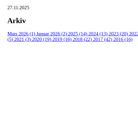
27.11.2025
Arkiv
Mars 2026 (1)
Januar 2026 (2)
2025 (14)
2024 (13)
2023 (20)
202
(5)
2021 (3)
2020 (19)
2019 (16)
2018 (22)
2017 (42)
2016 (16)
Velkommen til Njård
Sammen blir vi best!
Sørkedalsveien 106,
0378 Oslo
E-post: info@njaard.no
Telefon:
23 22 22 50