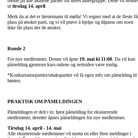
melde på alle aktuelle partier for deres aldergruppe. Dette vil sende
ut
tirsdag 14. april
Merk da at det er førstemann til mølla! Vi regner med at de fleste få
plass på ønsket parti, og vi vil prøve å hjelpe og tilpasse om noen
ikke får plass der de ønsker.
Runde 2
For nye medlemmer. Denne vil åpne
19. mai kl 11:00
. Da vil kun
påmelding gjennom kurs-sidene og nettsiden være mulig.
*Konkurransepartier/uttakspartier vil få egen info om påmelding til
høsten.
PRAKTISK OM PÅMELDINGEN
Påmeldingen er delt i to; først påmelding for eksisterende
medlemmer, deretter åpnes påmeldingen for nye medlemmer.
Tirsdag 14. april - 14. mai
Alle eksisterende medlemmer vil motta en eller flere meldinger i