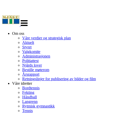
Veksle
navigasjon
Om oss
Våre verdier og strategisk plan
Aktuelt
Styret
Valgkomite
Administrasjonen
Politiattest
Njårds lover
Bestille møterom
Årsrapport
Retningslinjer for publisering av bilder og film
Våre idretter
Bordtennis
Fekting
Håndball
Langrenn
Rytmisk gymnastikk
Tennis