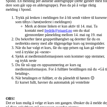
Spond. Én melding per aktuelle aldersgruppe (dette gjelder mest fo
dere som går opp en aldersgruppe). Pass da på å velge riktig
melding i Spond.
Trykk på lenken i meldingen for å bli sendt videre til kursene
som tilbys i høst(nederst i meldingen)
Merk at denne linken er kun aktiv til 14. mai. Ta
kontakt med
fredrik@njaard.no
om du skal
gjennomføre påmelding mellom 14. mai og 19. mai
Du bekrefter først gruppetilhørighet og deretter får du en
nedtrekks-meny med alle tilgjengelige kurs og treningstider.
Når du har valgt et kurs, får du opp prisen og kan gå videre
ved å trykke på «neste»
Sjekk at medlemsinformasjonen som kommer opp stemmer,
og trykk neste
Du får nå opp en oppsummering av kurs og
medlemsinformasjon. For å fullføre bestillingen må du «Gå ti
betaling».
Når betalingen er fullført, er du påmeldt til høsten 😊
Er kurset fullt, havner du automatisk på venteliste
OBS!
Det er kun mulig å velge et kurs om gangen. Ønsker du å melde de