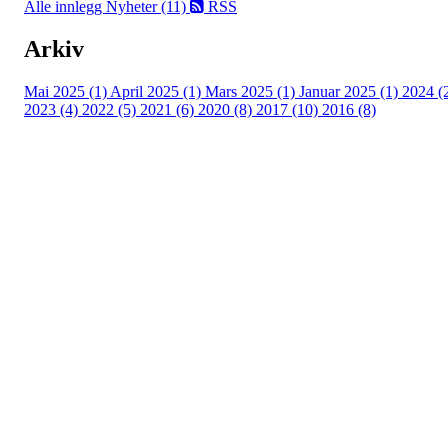
Alle innlegg
Nyheter (11)
RSS
Arkiv
Mai 2025 (1)
April 2025 (1)
Mars 2025 (1)
Januar 2025 (1)
2024 (
2023 (4)
2022 (5)
2021 (6)
2020 (8)
2017 (10)
2016 (8)
Velkommen til Njård
Sammen blir vi best!
Sørkedalsveien 106,
0378 Oslo
E-post: info@njaard.no
Telefon:
23 22 22 50