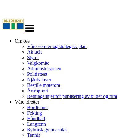
Veksle
navigasjon
Om oss
Våre verdier og strategisk plan
Aktuelt
Styret
Valgkomite
Administrasjonen
Politiattest
Njårds lover
Bestille møterom
Årsrapport
Retningslinjer for publisering av bilder og film
Våre idretter
Bordtennis
Fekting
Håndball
Langrenn
Rytmisk gymnastikk
Tennis