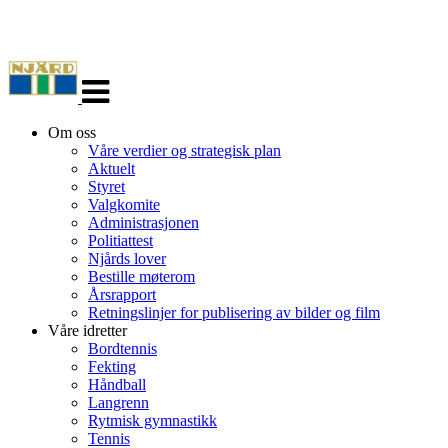
Veksle
navigasjon
Om oss
Våre verdier og strategisk plan
Aktuelt
Styret
Valgkomite
Administrasjonen
Politiattest
Njårds lover
Bestille møterom
Årsrapport
Retningslinjer for publisering av bilder og film
Våre idretter
Bordtennis
Fekting
Håndball
Langrenn
Rytmisk gymnastikk
Tennis