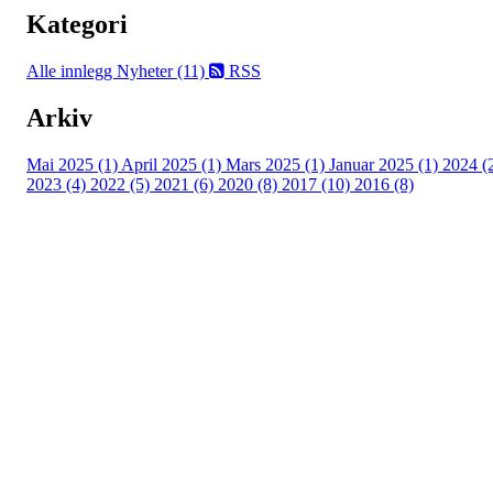
Kategori
Alle innlegg
Nyheter (11)
RSS
Arkiv
Mai 2025 (1)
April 2025 (1)
Mars 2025 (1)
Januar 2025 (1)
2024 (
2023 (4)
2022 (5)
2021 (6)
2020 (8)
2017 (10)
2016 (8)
Velkommen til Njård
Sammen blir vi best!
Sørkedalsveien 106,
0378 Oslo