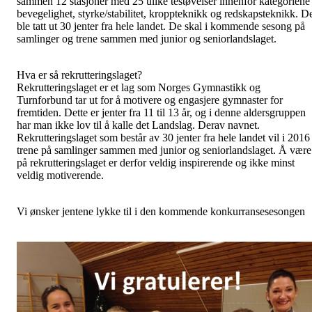
sammen 12 stasjoner med 25 ulike testøvelser innenfor kategoriene
bevegelighet, styrke/stabilitet, kroppteknikk og redskapsteknikk. D
ble tatt ut 30 jenter fra hele landet. De skal i kommende sesong på
samlinger og trene sammen med junior og seniorlandslaget.
Hva er så rekrutteringslaget?
Rekrutteringslaget er et lag som Norges Gymnastikk og
Turnforbund tar ut for å motivere og engasjere gymnaster for
fremtiden. Dette er jenter fra 11 til 13 år, og i denne aldersgruppen
har man ikke lov til å kalle det Landslag. Derav navnet.
Rekrutteringslaget som består av 30 jenter fra hele landet vil i 2016
trene på samlinger sammen med junior og seniorlandslaget. Å være
på rekrutteringslaget er derfor veldig inspirerende og ikke minst
veldig motiverende.
Vi ønsker jentene lykke til i den kommende konkurransesesongen