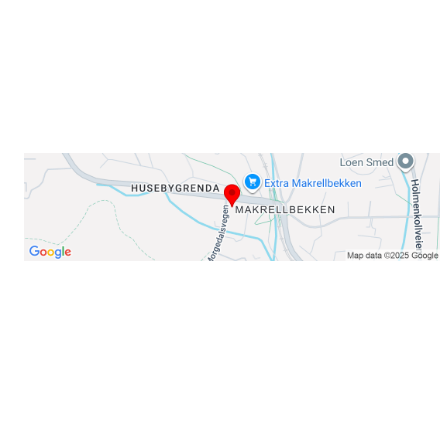
E-post: info@njaard.no
Telefon:
23 22 22 50
Organisasjonsnummer: 971435577
Her finner du oss