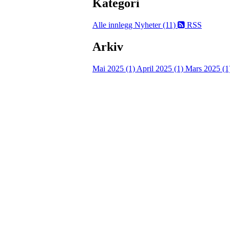
Kategori
Alle innlegg
Nyheter (11)
RSS
Arkiv
Mai 2025 (1)
April 2025 (1)
Mars 2025 (1
Velkommen til Njård
Sammen blir vi best!
Sørkedalsveien 106,
0378 Oslo
E-post: info@njaard.no
Telefon:
23 22 22 50