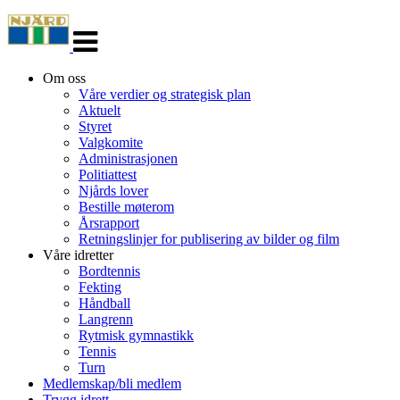
Veksle
navigasjon
Om oss
Våre verdier og strategisk plan
Aktuelt
Styret
Valgkomite
Administrasjonen
Politiattest
Njårds lover
Bestille møterom
Årsrapport
Retningslinjer for publisering av bilder og film
Våre idretter
Bordtennis
Fekting
Håndball
Langrenn
Rytmisk gymnastikk
Tennis
Turn
Medlemskap/bli medlem
Trygg idrett