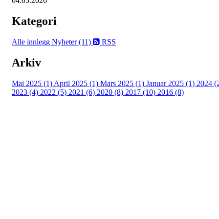
04.05.2026
Kategori
Alle innlegg
Nyheter (11)
RSS
Arkiv
Mai 2025 (1)
April 2025 (1)
Mars 2025 (1)
Januar 2025 (1)
2024 (
2023 (4)
2022 (5)
2021 (6)
2020 (8)
2017 (10)
2016 (8)
Velkommen til Njård
Sammen blir vi best!
Sørkedalsveien 106,
0378 Oslo