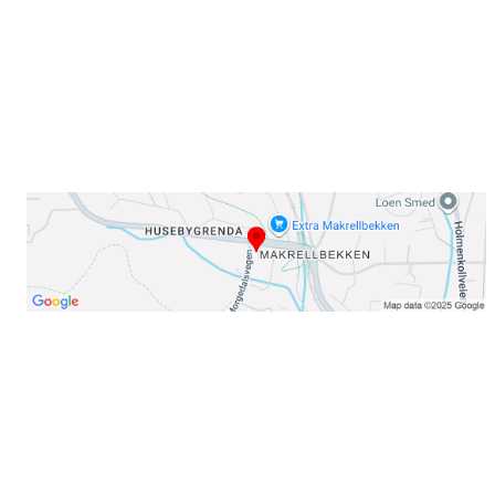
E-post: info@njaard.no
Telefon:
23 22 22 50
Organisasjonsnummer: 971435577
Her finner du oss