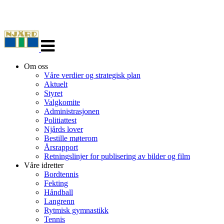
Veksle
navigasjon
Om oss
Våre verdier og strategisk plan
Aktuelt
Styret
Valgkomite
Administrasjonen
Politiattest
Njårds lover
Bestille møterom
Årsrapport
Retningslinjer for publisering av bilder og film
Våre idretter
Bordtennis
Fekting
Håndball
Langrenn
Rytmisk gymnastikk
Tennis