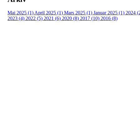
Mai 2025 (1)
April 2025 (1)
Mars 2025 (1)
Januar 2025 (1)
2024 (
2023 (4)
2022 (5)
2021 (6)
2020 (8)
2017 (10)
2016 (8)
Velkommen til Njård
Sammen blir vi best!
Sørkedalsveien 106,
0378 Oslo
E-post: info@njaard.no
Telefon:
23 22 22 50
Organisasjonsnummer: 971435577