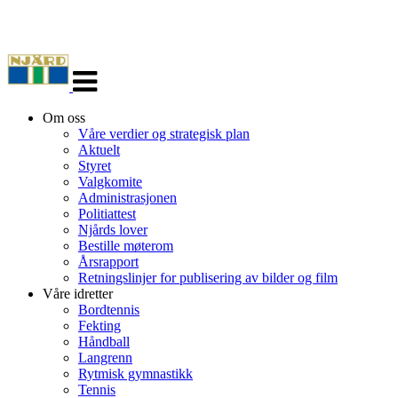
Veksle
navigasjon
Om oss
Våre verdier og strategisk plan
Aktuelt
Styret
Valgkomite
Administrasjonen
Politiattest
Njårds lover
Bestille møterom
Årsrapport
Retningslinjer for publisering av bilder og film
Våre idretter
Bordtennis
Fekting
Håndball
Langrenn
Rytmisk gymnastikk
Tennis