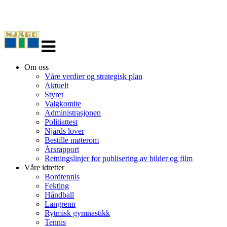
Veksle
navigasjon
Om oss
Våre verdier og strategisk plan
Aktuelt
Styret
Valgkomite
Administrasjonen
Politiattest
Njårds lover
Bestille møterom
Årsrapport
Retningslinjer for publisering av bilder og film
Våre idretter
Bordtennis
Fekting
Håndball
Langrenn
Rytmisk gymnastikk
Tennis