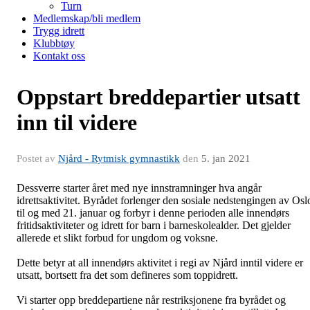
Turn
Medlemskap/bli medlem
Trygg idrett
Klubbtøy
Kontakt oss
Oppstart breddepartier utsatt
inn til videre
Postet av
Njård - Rytmisk gymnastikk
den
5. jan 2021
Dessverre starter året med nye innstramninger hva angår
idrettsaktivitet. Byrådet forlenger den sosiale nedstengingen av Osl
til og med 21. januar og forbyr i denne perioden alle innendørs
fritidsaktiviteter og idrett for barn i barneskolealder. Det gjelder
allerede et slikt forbud for ungdom og voksne.
Dette betyr at all innendørs aktivitet i regi av Njård inntil videre er
utsatt, bortsett fra det som defineres som toppidrett.
Vi starter opp breddepartiene når restriksjonene fra byrådet og