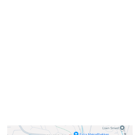
Velkommen til Njård
Sammen blir vi best!
Sørkedalsveien 106,
0378 Oslo
E-post: info@njaard.no
Telefon:
23 22 22 50
Organisasjonsnummer: 971435577
Her finner du oss