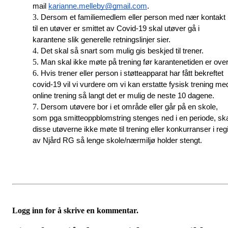
mail 
karianne.melleby@gmail.com
. 
Dersom et familiemedlem eller person med nær kontakt 
til en utøver er smittet av Covid-19 skal utøver gå i 
karantene slik generelle retningslinjer sier. 
Det skal så snart som mulig gis beskjed til trener. 
Man skal ikke møte på trening før karantenetiden er over
Hvis trener eller person i støtteapparat har fått bekreftet 
covid-19 vil vi vurdere om vi kan erstatte fysisk trening med
online trening så langt det er mulig de neste 10 dagene.  
Dersom utøvere bor i et område eller går på en skole, 
som pga smitteoppblomstring stenges ned i en periode, ska
disse utøverne ikke møte til trening eller konkurranser i regi
av Njård RG så lenge skole/nærmiljø holder stengt. 
Logg inn for å skrive en kommentar.