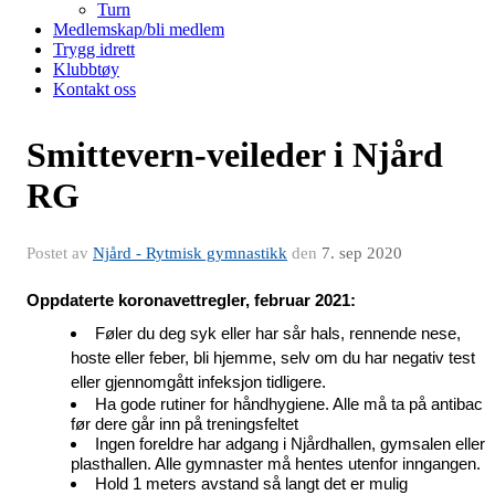
Turn
Medlemskap/bli medlem
Trygg idrett
Klubbtøy
Kontakt oss
Smittevern-veileder i Njård
RG
Postet av
Njård - Rytmisk gymnastikk
den
7. sep 2020
Oppdaterte koronavettregler, februar 2021:
Føler du deg syk eller har sår hals, rennende nese, 
hoste eller feber, bli hjemme, selv om du har negativ test 
eller gjennomgått infeksjon tidligere. 
Ha gode rutiner for håndhygiene. Alle må ta på antibac 
før dere går inn på treningsfeltet
Ingen foreldre har adgang i Njårdhallen, gymsalen eller 
plasthallen. Alle gymnaster må hentes utenfor inngangen. 
Hold 1 meters avstand så langt det er mulig