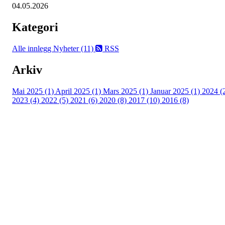
04.05.2026
Kategori
Alle innlegg
Nyheter (11)
RSS
Arkiv
Mai 2025 (1)
April 2025 (1)
Mars 2025 (1)
Januar 2025 (1)
2024 (
2023 (4)
2022 (5)
2021 (6)
2020 (8)
2017 (10)
2016 (8)
Velkommen til Njård
Sammen blir vi best!
Sørkedalsveien 106,
0378 Oslo