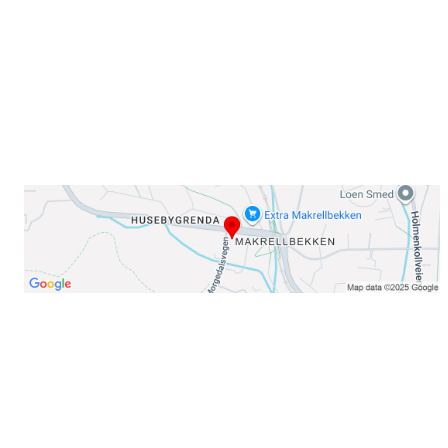
E-post: info@njaard.no
Telefon:
23 22 22 50
Organisasjonsnummer: 971435577
Her finner du oss