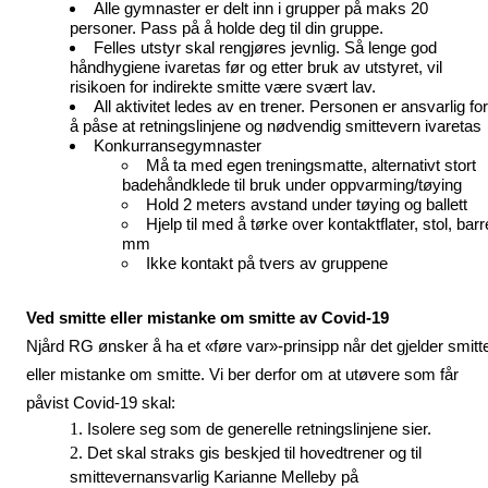
Alle gymnaster er delt inn i grupper på maks 20 
personer. Pass på å holde deg til din gruppe. 
Felles utstyr skal rengjøres jevnlig. Så lenge god 
håndhygiene ivaretas før og etter bruk av utstyret, vil 
risikoen for indirekte smitte være svært lav. 
All aktivitet ledes av en trener. Personen er ansvarlig for 
å påse at retningslinjene og nødvendig smittevern ivaretas
Konkurransegymnaster 
Må ta med egen treningsmatte, alternativt stort 
badehåndklede til bruk under oppvarming/tøying
Hold 2 meters avstand under tøying og ballett
Hjelp til med å tørke over kontaktflater, stol, barre
mm
Ikke kontakt på tvers av gruppene 
Ved smitte eller mistanke om smitte av Covid-19
Njård RG ønsker å ha et «føre var»-prinsipp når det gjelder smitte
eller mistanke om smitte. Vi ber derfor om at utøvere som får 
påvist Covid-19 skal:
Isolere seg som de generelle retningslinjene sier. 
Det skal straks gis beskjed til hovedtrener og til 
smittevernansvarlig Karianne Melleby på 