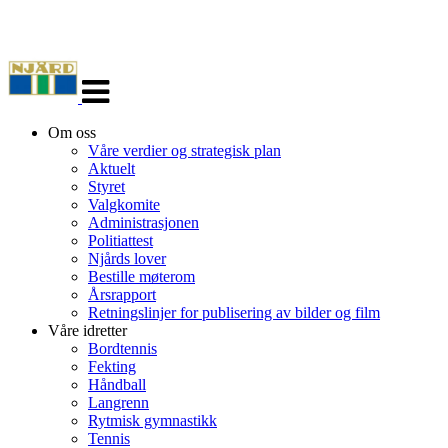
Veksle
navigasjon
Om oss
Våre verdier og strategisk plan
Aktuelt
Styret
Valgkomite
Administrasjonen
Politiattest
Njårds lover
Bestille møterom
Årsrapport
Retningslinjer for publisering av bilder og film
Våre idretter
Bordtennis
Fekting
Håndball
Langrenn
Rytmisk gymnastikk
Tennis