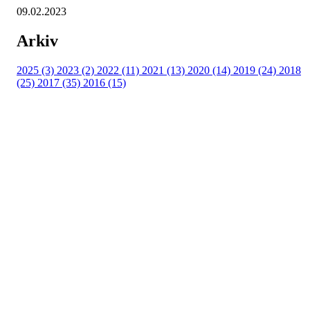
09.02.2023
Arkiv
2025 (3)
2023 (2)
2022 (11)
2021 (13)
2020 (14)
2019 (24)
2018
(25)
2017 (35)
2016 (15)
Velkommen til Njård
Sammen blir vi best!
Sørkedalsveien 106,
0378 Oslo
E-post: info@njaard.no
Telefon:
23 22 22 50