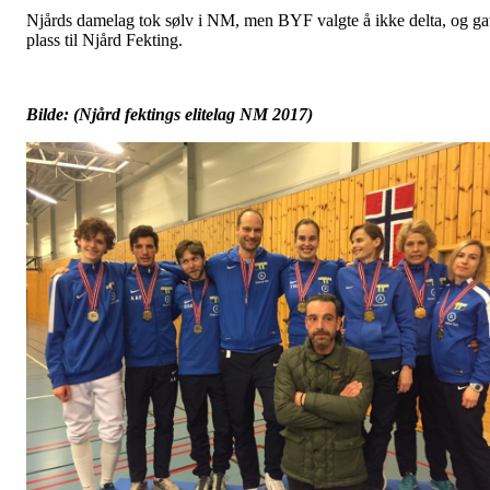
Njårds damelag tok sølv i NM, men BYF valgte å ikke delta, og g
plass til Njård Fekting.
Bilde: (Njård fektings elitelag NM 2017)