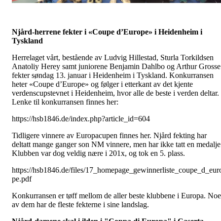
Njård-herrene fekter i «Coupe d’Europe» i Heidenheim i
Tyskland
Herrelaget vårt, bestående av Ludvig Hillestad, Sturla Torkildsen
Anatoliy Herey samt juniorene Benjamin Dahlbo og Arthur Grosse
fekter søndag 13. januar i Heidenheim i Tyskland. Konkurransen
heter «Coupe d’Europe» og følger i etterkant av det kjente
verdenscupstevnet i Heidenheim, hvor alle de beste i verden deltar.
Lenke til konkurransen finnes her:
https://hsb1846.de/index.php?article_id=604
Tidligere vinnere av Europacupen finnes her. Njård fekting har
deltatt mange ganger son NM vinnere, men har ikke tatt en medalje
Klubben var dog veldig nære i 201x, og tok en 5. plass.
https://hsb1846.de/files/17_homepage_gewinnerliste_coupe_d_eur
pe.pdf
Konkurransen er tøff mellom de aller beste klubbene i Europa. No
av dem har de fleste fekterne i sine landslag.