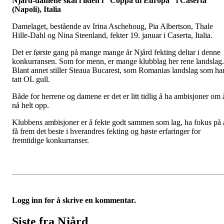
Njård-damene skal i ilden i "Coppa di Europa" i Caserta
(Napoli), Italia
Damelaget, bestående av Irina Aschehoug, Pia Albertson, Thale
Hille-Dahl og Nina Steenland, fekter 19. januar i Caserta, Italia.
Det er første gang på mange mange år Njård fekting deltar i denne
konkurransen. Som for menn, er mange klubblag her rene landslag.
Blant annet stiller Steaua Bucarest, som Romanias landslag som ha
tatt OL gull.
Både for herrene og damene er det er litt tidlig å ha ambisjoner om 
nå helt opp.
Klubbens ambisjoner er å fekte godt sammen som lag, ha fokus på 
få frem det beste i hverandres fekting og høste erfaringer for
fremtidige konkurranser.
Logg inn for å skrive en kommentar.
Siste fra Njård