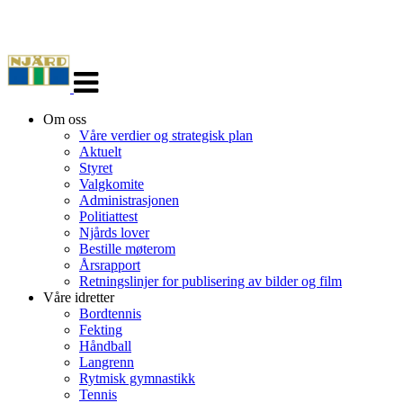
Veksle
navigasjon
Om oss
Våre verdier og strategisk plan
Aktuelt
Styret
Valgkomite
Administrasjonen
Politiattest
Njårds lover
Bestille møterom
Årsrapport
Retningslinjer for publisering av bilder og film
Våre idretter
Bordtennis
Fekting
Håndball
Langrenn
Rytmisk gymnastikk
Tennis