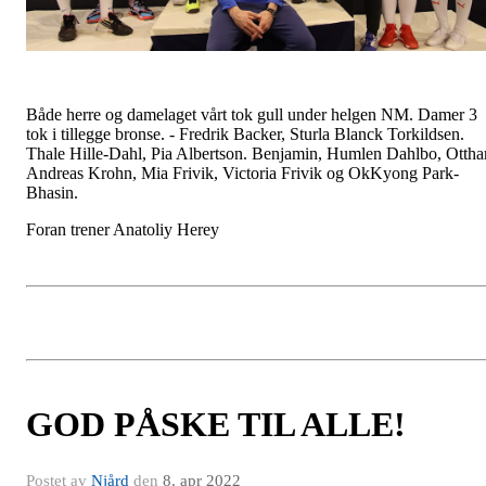
Både herre og damelaget vårt tok gull under helgen NM. Damer 3
tok i tillegge bronse. - Fredrik Backer, Sturla Blanck Torkildsen.
Thale Hille-Dahl, Pia Albertson. Benjamin, Humlen Dahlbo, Ottha
Andreas Krohn, Mia Frivik, Victoria Frivik og OkKyong Park-
Bhasin.
Foran trener Anatoliy Herey
GOD PÅSKE TIL ALLE!
Postet av
Njård
den
8. apr 2022