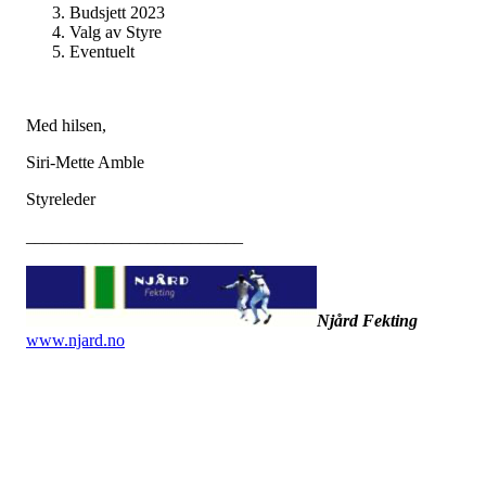
Budsjett 2023
Valg av Styre
Eventuelt
Med hilsen,
Siri-Mette Amble
Styreleder
_________________________
Njård Fekting
www.njard.no
Dato: 16. februar 2023
Tid: 19:00