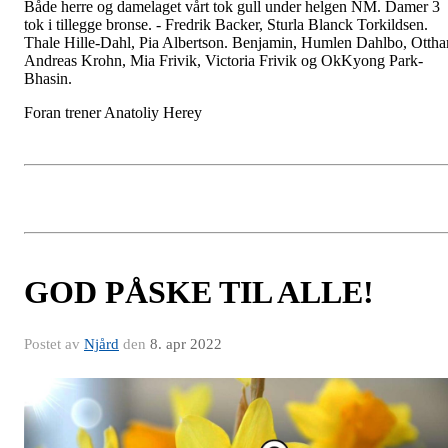
Både herre og damelaget vårt tok gull under helgen NM. Damer 3
tok i tillegge bronse. - Fredrik Backer, Sturla Blanck Torkildsen.
Thale Hille-Dahl, Pia Albertson. Benjamin, Humlen Dahlbo, Ottha
Andreas Krohn, Mia Frivik, Victoria Frivik og OkKyong Park-
Bhasin.
Foran trener Anatoliy Herey
GOD PÅSKE TIL ALLE!
Postet av
Njård
den
8. apr 2022