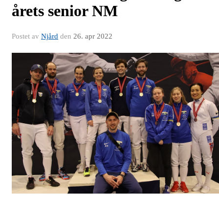
årets senior NM
Postet av
Njård
den
26. apr 2022