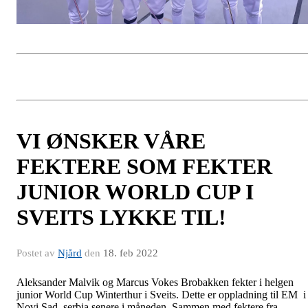
VI ØNSKER VÅRE
FEKTERE SOM FEKTER
JUNIOR WORLD CUP I
SVEITS LYKKE TIL!
Postet av
Njård
den
18. feb 2022
Aleksander Malvik og Marcus Vokes Brobakken fekter i helgen
junior World Cup Winterthur i Sveits. Dette er oppladning til EM i
Novi Sad, serbia senere i måneden. Sammen med fektere fra