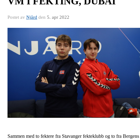
VM I FEKTING, DUBAI
Postet av
Njård
den
5. apr 2022
Sammen med to fektere fra Stavanger fekteklubb og to fra Bergens