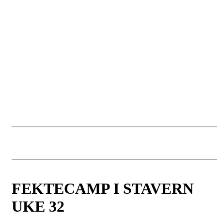
Sted: Møterommet på Njård (utenfor butikken)
SAKSLISTE:
Gjennomgang av årsrapporten
Resultat 2022
Budsjett 2023
Valg av
FEKTECAMP I STAVERN
UKE 32