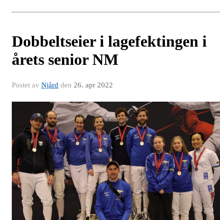
Dobbeltseier i lagefektingen i
årets senior NM
Postet av
Njård
den
26. apr 2022