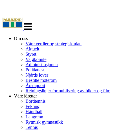
Veksle
navigasjon
Om oss
Våre verdier og strategisk plan
Aktuelt
Styret
Valgkomite
Administrasjonen
Politiattest
Njårds lover
Bestille møterom
Årsrapport
Retningslinjer for publisering av bilder og film
Våre idretter
Bordtennis
Fekting
Håndball
Langrenn
Rytmisk gymnastikk
Tennis