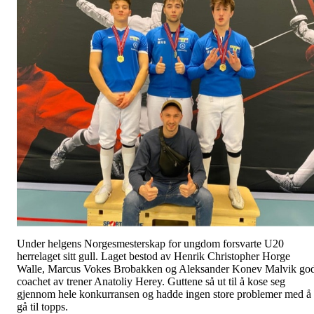
Under helgens Norgesmesterskap for ungdom forsvarte U20
herrelaget sitt gull. Laget bestod av Henrik Christopher Horge
Walle, Marcus Vokes Brobakken og Aleksander Konev Malvik god
coachet av trener Anatoliy Herey. Guttene så ut til å kose seg
gjennom hele konkurransen og hadde ingen store problemer med å
gå til topps.