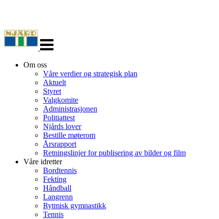
Veksle
navigasjon
Om oss
Våre verdier og strategisk plan
Aktuelt
Styret
Valgkomite
Administrasjonen
Politiattest
Njårds lover
Bestille møterom
Årsrapport
Retningslinjer for publisering av bilder og film
Våre idretter
Bordtennis
Fekting
Håndball
Langrenn
Rytmisk gymnastikk
Tennis