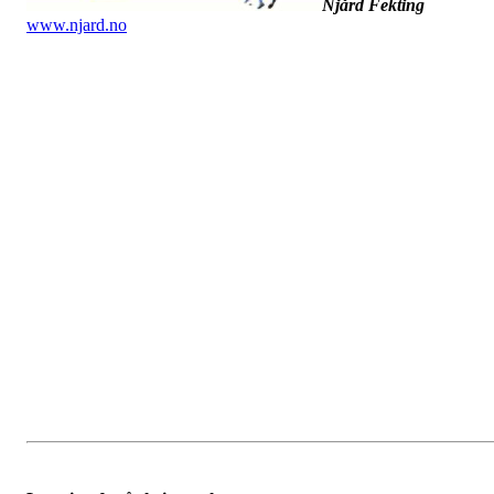
Njård Fekting
www.njard.no
Dato: 16. februar 2023
Tid: 19:00
Sted: Møterommet på Njård (utenfor butikken)
SAKSLISTE:
Gjennomgang av årsrapporten
Resultat 2022
Budsjett 2023
Valg av