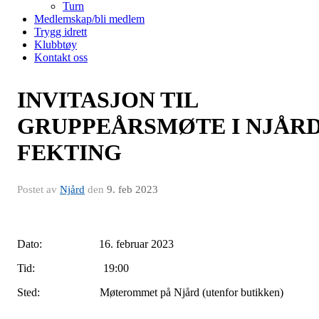
Turn
Medlemskap/bli medlem
Trygg idrett
Klubbtøy
Kontakt oss
INVITASJON TIL
GRUPPEÅRSMØTE I NJÅR
FEKTING
Postet av
Njård
den
9. feb 2023
ato: 16. februar 2023Dato: 16. februar 20
Dato: 16. februar 2023
Tid: 19:00
Sted: Møterommet på Njård (utenfor butikken)