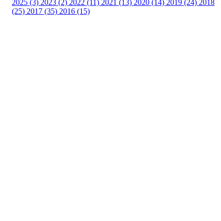
2025 (3)
2023 (2)
2022 (11)
2021 (13)
2020 (14)
2019 (24)
2018
(25)
2017 (35)
2016 (15)
Velkommen til Njård
Sammen blir vi best!
Sørkedalsveien 106,
0378 Oslo
E-post: info@njaard.no
Telefon:
23 22 22 50
Organisasjonsnummer: 971435577
Her finner du oss