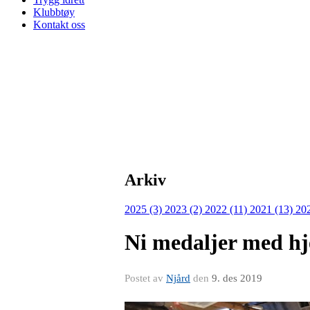
Klubbtøy
Kontakt oss
Arkiv
2025 (3)
2023 (2)
2022 (11)
2021 (13)
20
Ni medaljer med hj
Postet av
Njård
den
9. des 2019