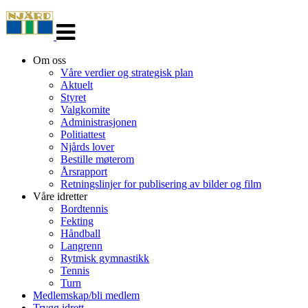
Veksle
navigasjon
Om oss
Våre verdier og strategisk plan
Aktuelt
Styret
Valgkomite
Administrasjonen
Politiattest
Njårds lover
Bestille møterom
Årsrapport
Retningslinjer for publisering av bilder og film
Våre idretter
Bordtennis
Fekting
Håndball
Langrenn
Rytmisk gymnastikk
Tennis
Turn
Medlemskap/bli medlem
Trygg idrett