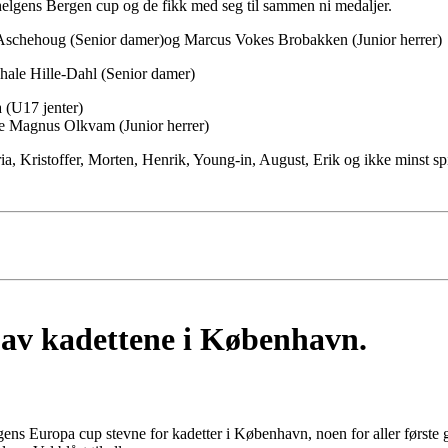
r helgens Bergen cup og de fikk med seg til sammen ni medaljer.
 Aschehoug (Senior damer)og Marcus Vokes Brobakken (Junior herrer)
Thale Hille-Dahl (Senior damer)
 (U17 jenter)
le Magnus Olkvam (Junior herrer)
ria, Kristoffer, Morten, Henrik, Young-in, August, Erik og ikke minst sp
av kadettene i København.
elgens Europa cup stevne for kadetter i København, noen for aller første 