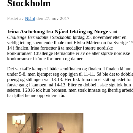
Stockholm
Postet av
Njård
den
27. nov 2017
Irina Aschehoug fra Njård fekting og Norge
vant
Challenge Bernadotte i Stockholm
lørdag 25. november etter en
veldig tett og spennende finale mot Elvira Mårtenson fra Sverige 1
14 i finalen. Irina fortsetter å ta medaljer i større nordiske
konkurranser. Challenge Bernadotte er av de aller største nordiske
konkurranser i kårde for menn og damer.
Det var tøffe kamper i både semifinalen og finalen. I finalen lå hun
under 5-8, men kjempet seg opp igjen til 11-11. Så ble det to dobbl
poeng og stillingen var 13-13. Her fikk Irina inn et støt og ledet for
første gang i kampen, nå 14-13. Etter en dobbel i siste støt tok hun
seieren. I 2016 tok hun bronsen, men sterk innsats og iherdig arbei
har løftet henne opp videre i år.