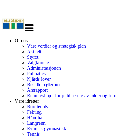
Veksle
navigasjon
Om oss
Våre verdier og strategisk plan
Aktuelt
Styret
Valgkomite
Administrasjonen
Politiattest
Njårds lover
Bestille møterom
Årsrapport
Retningslinjer for publisering av bilder og film
Våre idretter
Bordtennis
Fekting
Håndball
Langrenn
Rytmisk gymnastikk
Tennis