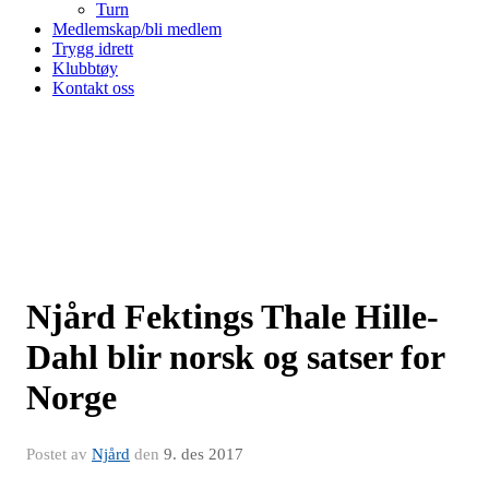
Turn
Medlemskap/bli medlem
Trygg idrett
Klubbtøy
Kontakt oss
Njård Fektings Thale Hille-
Dahl blir norsk og satser for
Norge
Postet av
Njård
den
9. des 2017