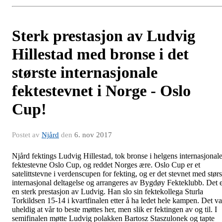
Sterk prestasjon av Ludvig
Hillestad med bronse i det
største internasjonale
fektestevnet i Norge - Oslo
Cup!
Postet av
Njård
den
6. nov 2017
Njård fektings Ludvig Hillestad, tok bronse i helgens internasjonal
fektestevne Oslo Cup, og reddet Norges ære. Oslo Cup er et
satelittstevne i verdenscupen for fekting, og er det stevnet med størs
internasjonal deltagelse og arrangeres av Bygdøy Fekteklubb. Det 
en sterk prestasjon av Ludvig. Han slo sin fektekollega Sturla
Torkildsen 15-14 i kvartfinalen etter å ha ledet hele kampen. Det va
uheldig at vår to beste møttes her, men slik er fektingen av og til. I
semifinalen møtte Ludvig polakken Bartosz Staszulonek og tapte