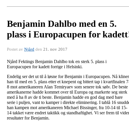
Benjamin Dahlbo med en 5.
plass i Europacupen for kadett
Postet av
Njård
den
21. nov 2017
Njård Fektings Benjamin Dahlbo tok en sterk 5. plass i
Europacupen for kadett forrige i Helsinki.
Endelig ser det ut til å løsne for Benjamin i Europacupen. Nå kliner
han til med en 5. plass etter et knepent og bittert tap i kvartfinalen 7
8 mot amerikaneren Alan Temiryaev som senere tok sølv. De beste
amerikanerne hadde kommet over til Europa og markerte seg sterk
med å ha 8 av de ti beste. Benjamin hadde en god dag med bare
serie i puljen, vant to kamper i direkte eliminering. I tablå 16 snudd
han kampen mot amerikaneren Michael Bissinger, fra 10-14 til 15-
14 takket være endret taktikk og standhaftighet. Vi ser frem til vide
resultater for Benjamin.