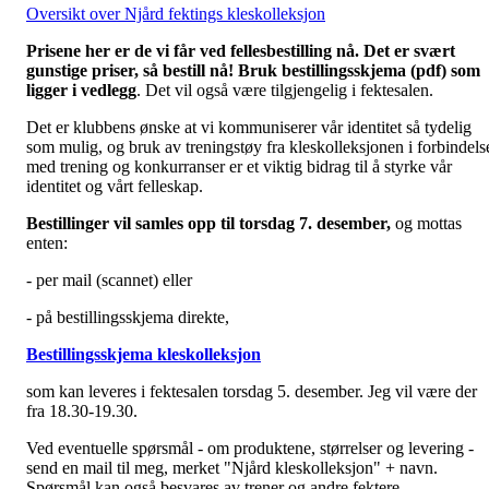
Oversikt over Njård fektings kleskolleksjon
Prisene her er de vi får ved fellesbestilling nå. Det er svært
gunstige priser, så bestill nå! Bruk bestillingsskjema (pdf) som
ligger i vedlegg
. Det vil også være tilgjengelig i fektesalen.
Det er klubbens ønske at vi kommuniserer vår identitet så tydelig
som mulig, og bruk av treningstøy fra kleskolleksjonen i forbindels
med trening og konkurranser er et viktig bidrag til å styrke vår
identitet og vårt felleskap.
Bestillinger vil samles opp til torsdag 7. desember,
og mottas
enten:
- per mail (scannet) eller
- på bestillingsskjema direkte,
Bestillingsskjema kleskolleksjon
som kan leveres i fektesalen torsdag 5. desember. Jeg vil være der
fra 18.30-19.30.
Ved eventuelle spørsmål - om produktene, størrelser og levering -
send en mail til meg, merket "Njård kleskolleksjon" + navn.
Spørsmål kan også besvares av trener og andre fektere.