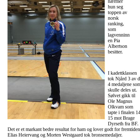
nærmer
hun seg
toppen av
norsk
ranking,
som
lagvenninn
en Pia
Albertson
besitter.
I kadettklassen
tok Njård 3 av 
4 medaljene so
skulle deles ut.
Sølvet gikk til
Ole Magnus
Olkvam som
tapte i finalen 1
15 mot Brage
Dyrseth fra BF.
Det er et markant bedre resultat for ham og lover godt for fremtiden
Elias Heiervang og Morten Westgaard tok bronsemedaljer.