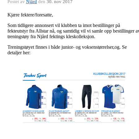
Postet av
Njård
den
30. nov 2017
Kjære fektere/foresatte,
Som tidligere annonsert vil klubben ta imot bestillinger på
fekteutstyr fra Allstar nå, og samtidig vil vi samle opp bestillinger a
treningstøy fra Njård fektings kleskolleksjon.
Treningstøyet finnes i både junior- og voksenstørrelser,og. Se
detaljer her: