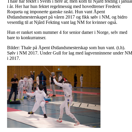
Thale har fektet i Sveits i flere år, men kom til Njård fekting i janua
i år. Her har hun fektet regelmessig med hovedtrener Frederic
Roqueta og imponerte ganske raskt. Hun vant Åpent
Østlandsmesterskapet på våren 2017 og fikk sølv i NM, og bidro
vesentlig til at Njård Fekting vant lag NM for kvinner også.
Hun er ranket som nummer 4 for senior damer i Norge, selv med
bare to konkurranser.
Bilder: Thale på Åpent Østlandsmesterskap som hun vant. (t.h).
Sølv i NM 2017. Under Gull for lag med lagvenninnene under N
i 2017.