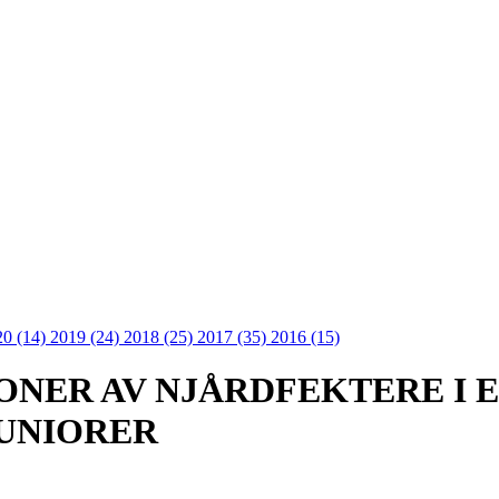
20 (14)
2019 (24)
2018 (25)
2017 (35)
2016 (15)
ONER AV NJÅRDFEKTERE I 
UNIORER