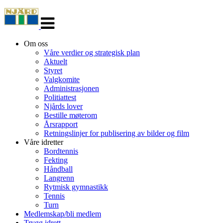
Veksle
navigasjon
Om oss
Våre verdier og strategisk plan
Aktuelt
Styret
Valgkomite
Administrasjonen
Politiattest
Njårds lover
Bestille møterom
Årsrapport
Retningslinjer for publisering av bilder og film
Våre idretter
Bordtennis
Fekting
Håndball
Langrenn
Rytmisk gymnastikk
Tennis
Turn
Medlemskap/bli medlem
Trygg idrett