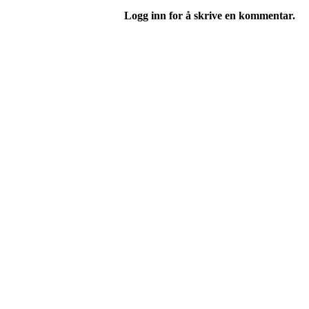
Logg inn for å skrive en kommentar.
Velkommen til Njård
Sammen blir vi best!
Sørkedalsveien 106,
0378 Oslo
E-post: info@njaard.no
Telefon:
23 22 22 50
Organisasjonsnummer: 971435577
Her finner du oss