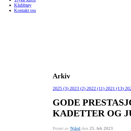
Klubbtøy
Kontakt oss
Arkiv
2025 (3)
2023 (2)
2022 (11)
2021 (13)
20
GODE PRESTASJ
KADETTER OG J
Postet av
Njård
den
25. feb 2023