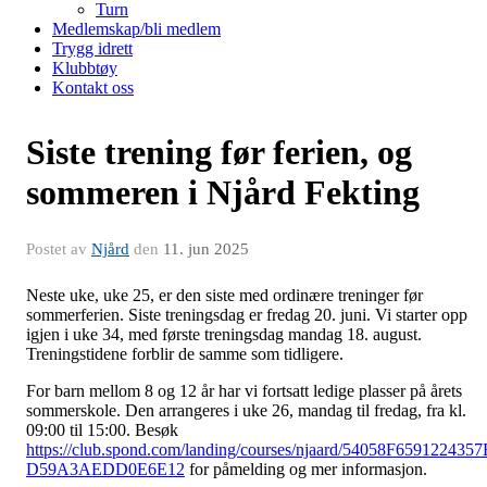
Turn
Medlemskap/bli medlem
Trygg idrett
Klubbtøy
Kontakt oss
Siste trening før ferien, og
sommeren i Njård Fekting
Postet av
Njård
den
11. jun 2025
Neste uke, uke 25, er den siste med ordinære treninger før
sommerferien. Siste treningsdag er fredag 20. juni. Vi starter opp
igjen i uke 34, med første treningsdag mandag 18. august.
Treningstidene forblir de samme som tidligere.
For barn mellom 8 og 12 år har vi fortsatt ledige plasser på årets
sommerskole. Den arrangeres i uke 26, mandag til fredag, fra kl.
09:00 til 15:00. Besøk
https://club.spond.com/landing/courses/njaard/54058F659122435
D59A3AEDD0E6E12
for påmelding og mer informasjon.