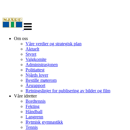
Veksle
navigasjon
Om oss
Våre verdier og strategisk plan
Aktuelt
Styret
Valgkomite
Administrasjonen
Politiattest
Njårds lover
Bestille møterom
Årsrapport
Retningslinjer for publisering av bilder og film
Våre idretter
Bordtennis
Fekting
Håndball
Langrenn
Rytmisk gymnastikk
Tennis