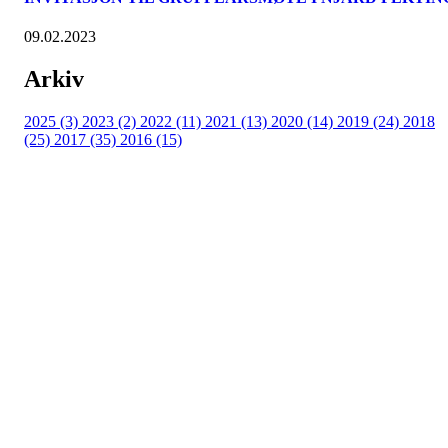
09.02.2023
Arkiv
2025 (3)
2023 (2)
2022 (11)
2021 (13)
2020 (14)
2019 (24)
2018
(25)
2017 (35)
2016 (15)
Velkommen til Njård
Sammen blir vi best!
Sørkedalsveien 106,
0378 Oslo
E-post: info@njaard.no
Telefon:
23 22 22 50