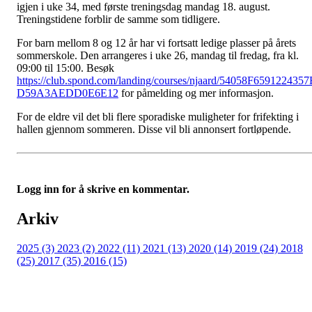
igjen i uke 34, med første treningsdag mandag 18. august.
Treningstidene forblir de samme som tidligere.
For barn mellom 8 og 12 år har vi fortsatt ledige plasser på årets
sommerskole. Den arrangeres i uke 26, mandag til fredag, fra kl.
09:00 til 15:00. Besøk
https://club.spond.com/landing/courses/njaard/54058F659122435
D59A3AEDD0E6E12
for påmelding og mer informasjon.
For de eldre vil det bli flere sporadiske muligheter for frifekting i
hallen gjennom sommeren. Disse vil bli annonsert fortløpende.
Logg inn for å skrive en kommentar.
Arkiv
2025 (3)
2023 (2)
2022 (11)
2021 (13)
2020 (14)
2019 (24)
2018
(25)
2017 (35)
2016 (15)