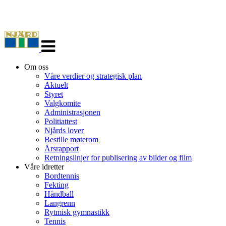
Veksle
navigasjon
Om oss
Våre verdier og strategisk plan
Aktuelt
Styret
Valgkomite
Administrasjonen
Politiattest
Njårds lover
Bestille møterom
Årsrapport
Retningslinjer for publisering av bilder og film
Våre idretter
Bordtennis
Fekting
Håndball
Langrenn
Rytmisk gymnastikk
Tennis