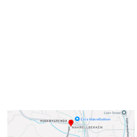
Velkommen til Njård
Sammen blir vi best!
Sørkedalsveien 106,
0378 Oslo
E-post: info@njaard.no
Telefon:
23 22 22 50
Organisasjonsnummer: 971435577
Her finner du oss