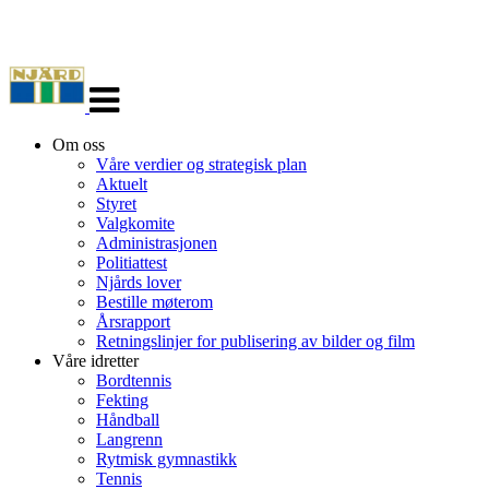
Veksle
navigasjon
Om oss
Våre verdier og strategisk plan
Aktuelt
Styret
Valgkomite
Administrasjonen
Politiattest
Njårds lover
Bestille møterom
Årsrapport
Retningslinjer for publisering av bilder og film
Våre idretter
Bordtennis
Fekting
Håndball
Langrenn
Rytmisk gymnastikk
Tennis