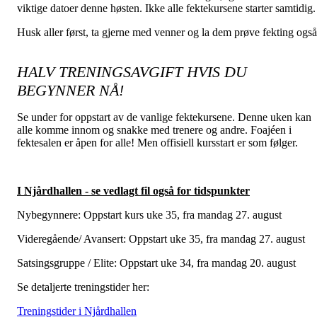
viktige datoer denne høsten. Ikke alle fektekursene starter samtidig
Husk aller først, ta gjerne med venner og la dem prøve fekting også
HALV TRENINGSAVGIFT HVIS DU
BEGYNNER NÅ!
Se under for oppstart av de vanlige fektekursene. Denne uken kan
alle komme innom og snakke med trenere og andre. Foajéen i
fektesalen er åpen for alle! Men offisiell kursstart er som følger.
I Njårdhallen - se vedlagt fil også for tidspunkter
Nybegynnere: Oppstart kurs uke 35, fra mandag 27. august
Videregående/ Avansert: Oppstart uke 35, fra mandag 27. august
Satsingsgruppe / Elite: Oppstart uke 34, fra mandag 20. august
Se detaljerte treningstider her:
Treningstider i Njårdhallen