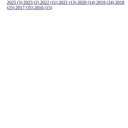
2025 (3)
2023 (2)
2022 (11)
2021 (13)
2020 (14)
2019 (24)
2018
(25)
2017 (35)
2016 (15)
Velkommen til Njård
Sammen blir vi best!
Sørkedalsveien 106,
0378 Oslo
E-post: info@njaard.no
Telefon:
23 22 22 50
Organisasjonsnummer: 971435577
Her finner du oss