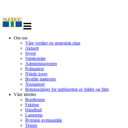
Veksle
navigasjon
Om oss
Våre verdier og strategisk plan
Aktuelt
Styret
Valgkomite
Administrasjonen
Politiattest
Njårds lover
Bestille møterom
Årsrapport
Retningslinjer for publisering av bilder og film
Våre idretter
Bordtennis
Fekting
Håndball
Langrenn
Rytmisk gymnastikk
Tennis