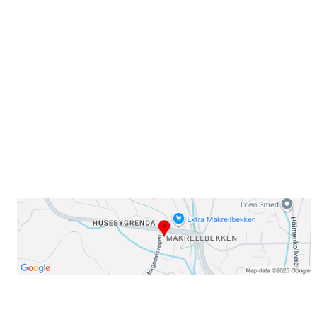
Sammen blir vi best!
Sørkedalsveien 106,
0378 Oslo
E-post: info@njaard.no
Telefon:
23 22 22 50
Organisasjonsnummer: 971435577
Her finner du oss