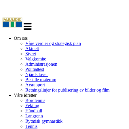
Veksle
navigasjon
Om oss
Våre verdier og strategisk plan
Aktuelt
Styret
Valgkomite
Administrasjonen
Politiattest
Njårds lover
Bestille møterom
Årsrapport
Retningslinjer for publisering av bilder og film
Våre idretter
Bordtennis
Fekting
Håndball
Langrenn
Rytmisk gymnastikk
Tennis