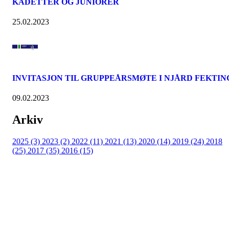
KADETTER OG JUNIORER
25.02.2023
INVITASJON TIL GRUPPEÅRSMØTE I NJÅRD FEKTIN
09.02.2023
Arkiv
2025 (3)
2023 (2)
2022 (11)
2021 (13)
2020 (14)
2019 (24)
2018
(25)
2017 (35)
2016 (15)
Velkommen til Njård