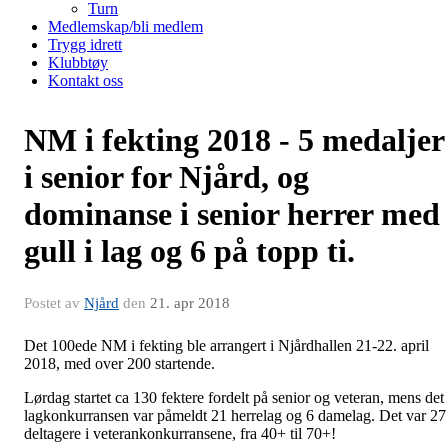
Turn
Medlemskap/bli medlem
Trygg idrett
Klubbtøy
Kontakt oss
NM i fekting 2018 - 5 medaljer
i senior for Njård, og
dominanse i senior herrer med
gull i lag og 6 på topp ti.
Postet av
Njård
den
21. apr 2018
Det 100ede NM i fekting ble arrangert i Njårdhallen 21-22. april
2018, med over 200 startende.
Lørdag startet ca 130 fektere fordelt på senior og veteran, mens det 
lagkonkurransen var påmeldt 21 herrelag og 6 damelag. Det var 27
deltagere i veterankonkurransene, fra 40+ til 70+!