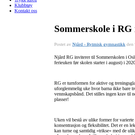
Klubbtøy
Kontakt oss
Sommerskole i RG i
Postet av
Njård - Rytmisk gymnastikk
den
Njård RG inviterer til Sommerskolen i Oslo
ferieuken før skolen starter i august) i 202
RG er turnformen for aktive og treningsgla
uforglemmelig uke hvor barna ikke bare tr
vennskapsbånd. Det stilles ingen krav til 
plasser!
Uken vil bestå av ulike former for varierte
konsentrasjon og fleksibilitet. Det er en l
kan turne og samtidig «trikse» med de ulik