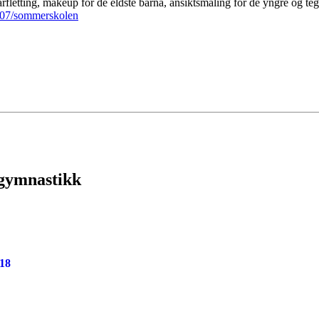
årfletting, makeup for de eldste barna, ansiktsmaling for de yngre og t
2807/sommerskolen
 gymnastikk
18