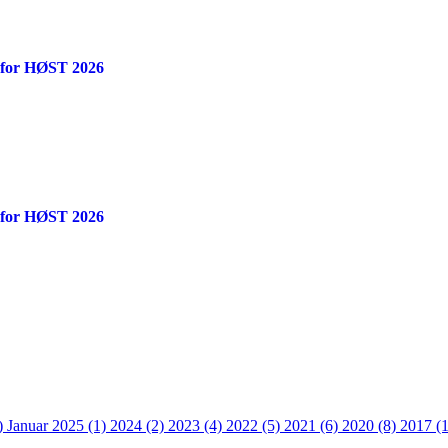
 for HØST 2026
 for HØST 2026
)
Januar 2025 (1)
2024 (2)
2023 (4)
2022 (5)
2021 (6)
2020 (8)
2017 (