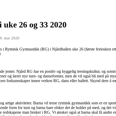
 uke 26 og 33 2020
9. mar 2020
 i Rytmisk Gymnastikk (RG) i Njårdhallen uke 26 (første ferieuken etter
0.
de jenter. Njård RG har en positiv og hyggelig treningskultur, og somme
ener og lærer nye turn- og danseformer, men de vil også bli med på my
noen forkunnskaper innen verken RG, dans eller ballett. Skynd dere å me
 og artige aktiviteter. Barna vil trene rytmisk gymnastikk som er en spor
ekende form for turn og barna bare elsker det de holder på med, og det v
e redskapene man bruker i RG. Vi ønsker også at barna skal få andre erfa