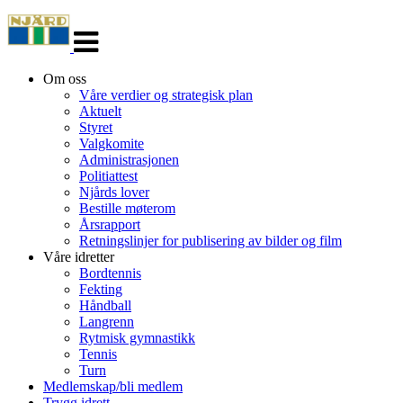
Veksle
navigasjon
Om oss
Våre verdier og strategisk plan
Aktuelt
Styret
Valgkomite
Administrasjonen
Politiattest
Njårds lover
Bestille møterom
Årsrapport
Retningslinjer for publisering av bilder og film
Våre idretter
Bordtennis
Fekting
Håndball
Langrenn
Rytmisk gymnastikk
Tennis
Turn
Medlemskap/bli medlem
Trygg idrett