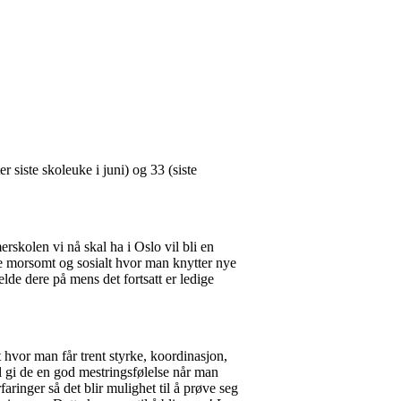
 siste skoleuke i juni) og 33 (siste
rskolen vi nå skal ha i Oslo vil bli en
e morsomt og sosialt hvor man knytter nye
lde dere på mens det fortsatt er ledige
t hvor man får trent styrke, koordinasjon,
il gi de en god mestringsfølelse når man
ringer så det blir mulighet til å prøve seg