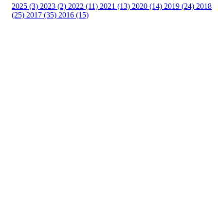
2025 (3)
2023 (2)
2022 (11)
2021 (13)
2020 (14)
2019 (24)
2018
(25)
2017 (35)
2016 (15)
Velkommen til Njård
Sammen blir vi best!
Sørkedalsveien 106,
0378 Oslo
E-post: info@njaard.no
Telefon:
23 22 22 50
Organisasjonsnummer: 971435577
Her finner du oss