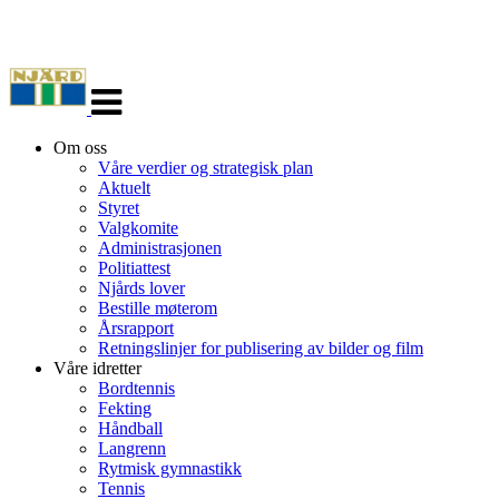
Veksle
navigasjon
Om oss
Våre verdier og strategisk plan
Aktuelt
Styret
Valgkomite
Administrasjonen
Politiattest
Njårds lover
Bestille møterom
Årsrapport
Retningslinjer for publisering av bilder og film
Våre idretter
Bordtennis
Fekting
Håndball
Langrenn
Rytmisk gymnastikk
Tennis